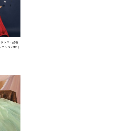
全ドレス・品番
クション9th］