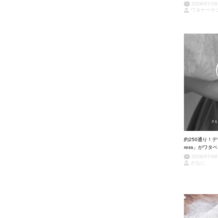
2026/07/18
ワタナベサ
約250通り！デザ
ress」がワ
2026/07/08
かなに