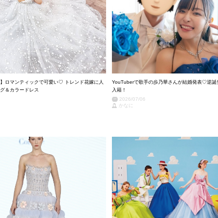
】ロマンティックで可愛い♡ トレンド花嫁に人
YouTuberで歌手の歩乃華さんが結婚発表♡逆誕
グ＆カラードレス
入籍！
2026/07/06
かなに