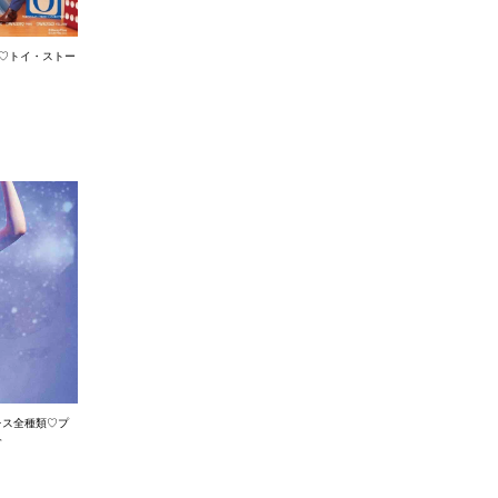
ス♡トイ・ストー
レス全種類♡プ
介