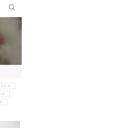
ードレス
レス
ド