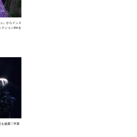
シュ』からインス
クション9thを
姿を披露♡卒業