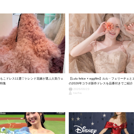
もこドレス11選♡トレンド花嫁が選ぶ人気ウェ
【Lulu felice × eggfilm】ルル・フェリー
特集
の2026年コラボ新作ドレスを品番付きでご紹介
2026/06/23
nacha