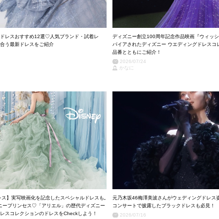
ドレスおすすめ12選♡人気ブランド・試着レ
ディズニー創立100周年記念作品映画『ウィッ
合う最新ドレスをご紹介
パイアされたディズニー ウエディングドレスコレ
品番とともにご紹介！
2026/07/24
かなに
レス】実写映画化を記念したスペシャルドレスも𓈒
元乃木坂46梅澤美波さんがウェディングドレス
ズニープリンセス♡「アリエル」の歴代ディズニー
コンサートで披露したブラックドレスも必見！
レスコレクションのドレスをCheckしよう！
2026/07/16