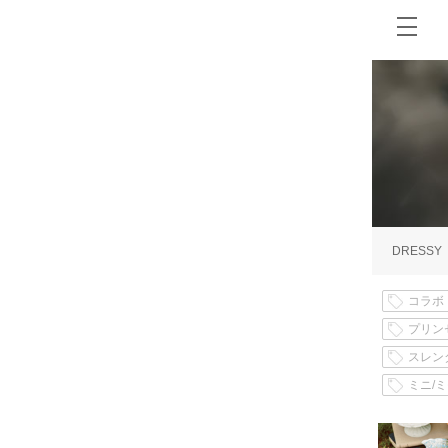
DRESSY
コラボ
プリン
スレン
ミニ/