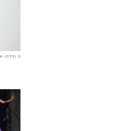
h.（クウラ）コ