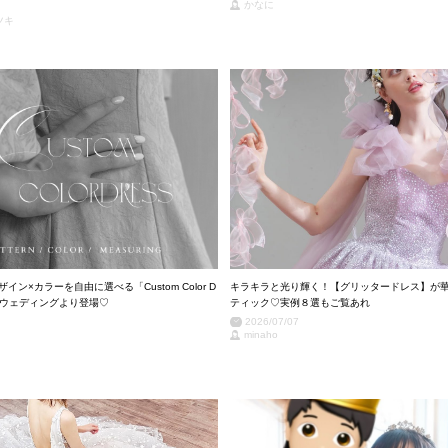
かなに
ツキ
イン×カラーを自由に選べる「Custom Color D
キラキラと光り輝く！【グリッタードレス】が
タベウェディングより登場♡
ティック♡実例８選もご覧あれ
2026/07/07
minaho