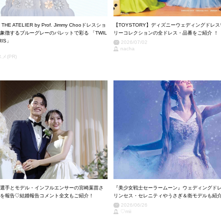
HE ATELIER by Prof. Jimmy Chooドレスショ
【TOYSTORY】ディズニーウェディングドレ
象徴するブルーグレーのパレットで彩る 「TWIL
リーコレクションの全ドレス・品番をご紹介 ！
RIS」
2026/07/02
nacha
メ(PR)
選手とモデル・インフルエンサーの宮崎葉苗さ
『美少女戦士セーラームーン』ウェディングド
を報告♡結婚報告コメント全文もご紹介！
リンセス・セレニティやうさぎ＆衛モデルも紹
2026/06/26
♡mii