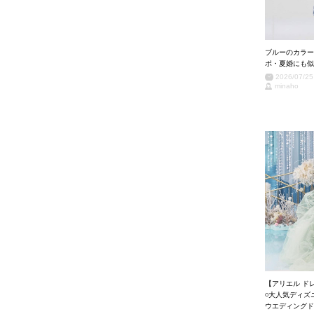
ブルーのカラー
ポ・夏婚にも似
2026/07/25
minaho
【アリエル ド
𓏸大人気ディ
ウエディングド