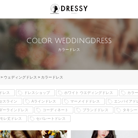
color weddingdress
カラードレス
>
ウェディングドレス
>
カラードレス
ドレス
ドレスショップ
ホワイト ウエディングドレス
カラ
セスライン
Aラインドレス
マーメイドドレス
エンパイアド
ダーラインドレス
コーディネート
ブランドドレス
タキシー
ミモレ丈ドレス
セパレートドレス