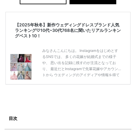
【2025年秋冬】新作ウェディングドレスブランド人気
ランキング♡10代~30代768名に聞いたリアルランキン
グベスト10！
みなさんこんにちは。 Instagramをはじめとす
るSNSでは、 多くの花嫁が結婚式までの様子
や、 思い出を記録に残すのが主流となってお
り、 最近だとInstagramで先輩花嫁やアカウン
トから ウエディングのアイディアや情報を得て
いる花嫁が増えてきていますよね。 ​ 今回は常に
アンテナをはっている TikTok、Instagramユー
ザー768名が 2025年秋冬新作ドレスコレクショ
ンの 人気投票に参加しました。 こちらの記事で
は集計結果をリアルなランキングにまとめてい
ます。 (※2025年8月の調査結果です) ​​ ドレスの
こだわりに関するアンケートでは、 全体の86％
目次
の女性がドレスにこ […]
続きを読む