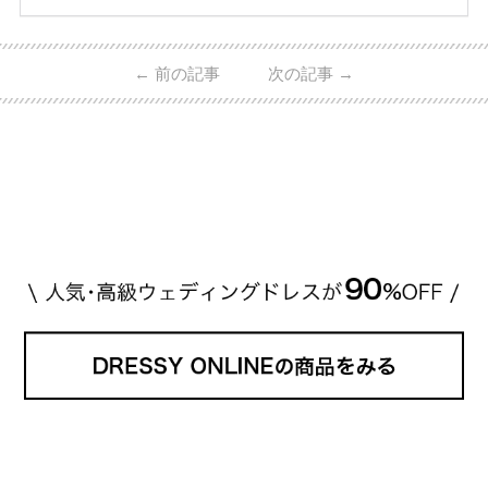
ーウィンストンやカルティエ、ティファニーなど世界
的ハイブランドから、俄（NIWAKA）やI-PRIMOなど
日本で人気のブランドまで幅広くご紹介。 さらに、
←
前の記事
次の記事
→
・愛用している芸能人夫婦 ・リングの特徴や魅力 ・
推定価格帯 ・花嫁人気が高い理由 などもあわせて解
説していきます♡ 「芸能人の結婚指輪ってやっぱり
高い？」 「手が届くブランドもある？」 「人気ブラ
[…]
続きを読む