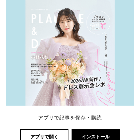
ト：プラコレ、ゼクシィ、ハナユメ、マイナビ 掲載
内容：特典金額・条件・応募方法・注意点 「どこが
一番お得？」「プラコレの特典は？」といった疑問も
解決します。 まずは診断で候補を絞れる「ウェディ
ング診断」か、体験型 […]
続きを読む
アプリで記事を保存・購読
アプリで開く
インストール