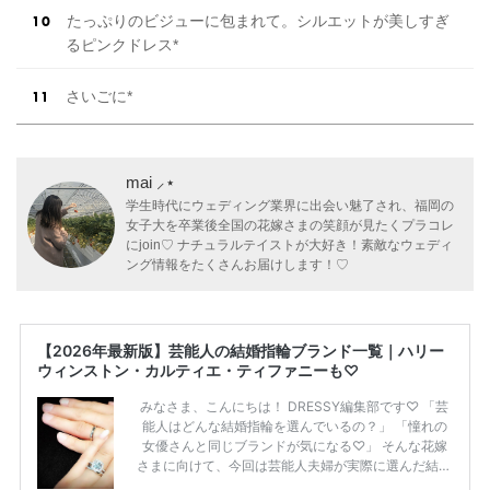
たっぷりのビジューに包まれて。シルエットが美しすぎ
るピンクドレス*
さいごに*
mai ⸝⋆
学生時代にウェディング業界に出会い魅了され、福岡の
女子大を卒業後全国の花嫁さまの笑顔が見たくプラコレ
にjoin♡ ナチュラルテイストが大好き！素敵なウェディ
ング情報をたくさんお届けします！♡
【2026年最新版】芸能人の結婚指輪ブランド一覧｜ハリー
ウィンストン・カルティエ・ティファニーも♡
みなさま、こんにちは！ DRESSY編集部です♡ 「芸
能人はどんな結婚指輪を選んでいるの？」 「憧れの
女優さんと同じブランドが気になる♡」 そんな花嫁
さまに向けて、今回は芸能人夫婦が実際に選んだ結婚
指輪・婚約指輪をブランド別にまとめました！ ハリ