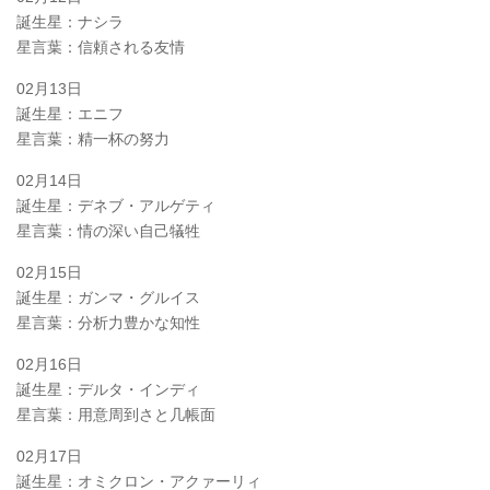
誕生星：ナシラ
星言葉：信頼される友情
02月13日
誕生星：エニフ
星言葉：精一杯の努力
02月14日
誕生星：デネブ・アルゲティ
星言葉：情の深い自己犠牲
02月15日
誕生星：ガンマ・グルイス
星言葉：分析力豊かな知性
02月16日
誕生星：デルタ・インディ
星言葉：用意周到さと几帳面
02月17日
誕生星：オミクロン・アクァーリィ