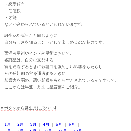
・恋愛傾向
・価値観
・才能
などが込められているといわれています◎
誕生花や誕生石と同じように、
自分らしさを知るヒントとして楽しめるのが魅力です。
西洋占星術やインド占星術において、
各惑星は、自分の支配する
宮を通過するときに影響力を強めよい影響をもたらし、
その反対側の宮を通過するときに
影響力を弱め、悪い影響をもたらすとされているんですって。
ここからは早速、月別に星言葉をご紹介。
▼ボタンから誕生月に飛べます
1月
｜
2月
｜
3月
｜
4月
｜
5月
｜
6月
｜
7月
｜
8月
｜
9月
｜
10月
｜
11月
｜
12月