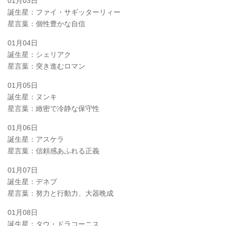
01月03日
誕生星：ファイ・サギッターリィー
星言葉：個性豊かな自信
01月04日
誕生星：シェリアク
星言葉：突き進むロマン
01月05日
誕生星：ヌンキ
星言葉：緻密で冷静な保守性
01月06日
誕生星：アスケラ
星言葉：信頼感あふれる正義
01月07日
誕生星：デネブ
星言葉：努力と行動力、大器晩成
01月08日
誕生星：タウ・ドラコーニス