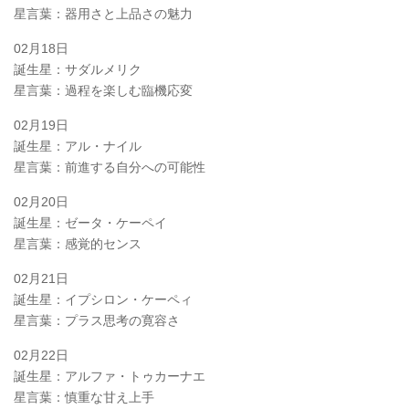
星言葉：器用さと上品さの魅力
02月18日
誕生星：サダルメリク
星言葉：過程を楽しむ臨機応変
02月19日
誕生星：アル・ナイル
星言葉：前進する自分への可能性
02月20日
誕生星：ゼータ・ケーペイ
星言葉：感覚的センス
02月21日
誕生星：イプシロン・ケーペィ
星言葉：プラス思考の寛容さ
02月22日
誕生星：アルファ・トゥカーナエ
星言葉：慎重な甘え上手