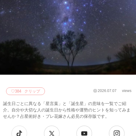
2026.07.07
views
♡
384
クリップ
誕生日ごとに異なる「星言葉」と「誕生星」の意味を一覧でご紹
介。自分や大切な人の誕生日から性格や運勢のヒントを知ってみま
せんか？占星術好き・プレ花嫁さん必見の保存版です。