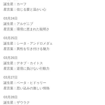
誕生星：カーフ
星言葉：信じる愛と温かい心
03月24日
誕生星：アルゲニブ
星言葉：環境に恵まれた聡明さ
03月25日
誕生星：シータ・アンドロメダェ
星言葉：異性を引き付ける魅力
03月26日
誕生星：デネブ・カイトス
星言葉：逆境に負けない行動力
03月27日
誕生星：ベータ・ヒドゥリー
星言葉：思い込みの激しい情熱
03月28日
誕生星：ザウラク