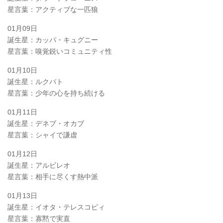
星言葉：アクティブな一匹狼
01月09日
誕生星：カッパ・キュグニー
星言葉：嗅覚鋭いコミュニティ性
01月10日
誕生星：ルクバト
星言葉：少年の心を持ち続ける
01月11日
誕生星：デネブ・オカブ
星言葉：シャイで謙虚
01月12日
誕生星：アルビレオ
星言葉：相手に尽くす熱中派
01月13日
誕生星：イオタ・テレスコピィ
星言葉：寡黙で実直