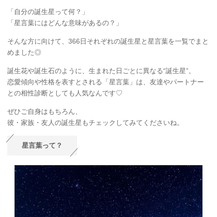
「自分の誕生星って何？」
「星言葉にはどんな意味があるの？」
そんな方に向けて、366日それぞれの誕生星と星言葉を一覧でまと
めました◎
誕生花や誕生石のように、生まれた日ごとに異なる“誕生星”。
恋愛傾向や性格を表すとされる「星言葉」は、友達やパートナー
との相性診断としても人気なんです♡
ぜひご自身はもちろん、
彼・家族・友人の誕生星もチェックしてみてくださいね。
星言葉って？