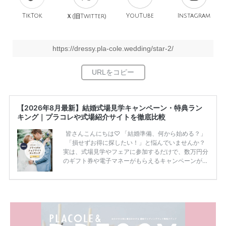
TikTok
旧
YouTube
Instagram
Ｘ(
Twitter)
https://dressy.pla-cole.wedding/star-2/
【2026年8月最新】結婚式場見学キャンペーン・特典ラン
キング｜プラコレや式場紹介サイトを徹底比較
皆さんこんにちは♡ 「結婚準備、何から始める？」
「損せずお得に探したい！」と悩んでいませんか？
実は、式場見学やフェアに参加するだけで、数万円分
のギフト券や電子マネーがもらえるキャンペーンがあ
ります。 ただし、サイトごとに特典額や条件が違う
ため、比較せずに選ぶと損をしてしまうことも……。
そこでこの記事では、【2026年8月最新】結婚式場見
学キャンペーン特典ランキングを公開！ 比較サイ
ト：プラコレ、ゼクシィ、ハナユメ、マイナビ 掲載
内容：特典金額・条件・応募方法・注意点 「どこが
一番お得？」「プラコレの特典は？」といった疑問も