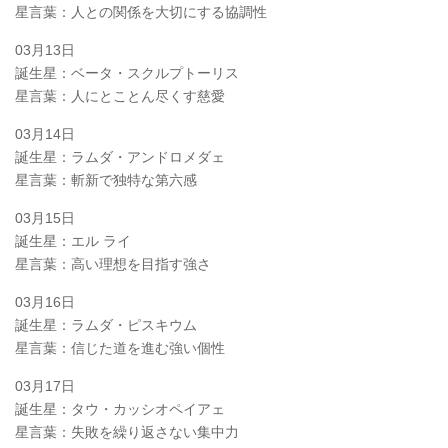
星言葉：人との関係を大切にする協調性
03月13日
誕生星：ベータ・スクルプトーリス
星言葉：人にとことん尽くす慈愛
03月14日
誕生星：ラムダ・アンドロメダェ
星言葉：斬新で独特な第六感
03月15日
誕生星：エル ライ
星言葉：高い理想を目指す強さ
03月16日
誕生星：ラムダ・ピスキウム
星言葉：信じた道を進む強い個性
03月17日
誕生星：タウ・カッシオペイアェ
星言葉：失敗を繰り返さない集中力