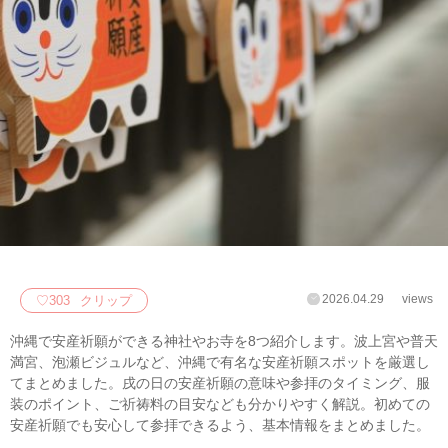
2026.04.29
views
♡
303
クリップ
沖縄で安産祈願ができる神社やお寺を8つ紹介します。波上宮や普天
満宮、泡瀬ビジュルなど、沖縄で有名な安産祈願スポットを厳選し
てまとめました。戌の日の安産祈願の意味や参拝のタイミング、服
装のポイント、ご祈祷料の目安なども分かりやすく解説。初めての
安産祈願でも安心して参拝できるよう、基本情報をまとめました。