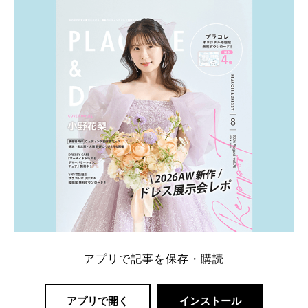
ト：プラコレ、ゼクシィ、ハナユメ、マイナビ 掲載
内容：特典金額・条件・応募方法・注意点 「どこが
一番お得？」「プラコレの特典は？」といった疑問も
解決します。 まずは診断で候補を絞れる「ウェディ
ング診断」か、体験型 […]
続きを読む
アプリで記事を保存・購読
アプリで開く
インストール