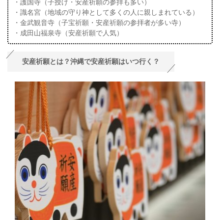
・護国寺（子授け・安産祈願の参拝も多い）
・識名宮（地域の守り神として多くの人に親しまれている）
・金武観音寺（子宝祈願・安産祈願の参拝者が多い寺）
・成田山福泉寺（安産祈願で人気）
安産祈願とは？沖縄で安産祈願はいつ行く？