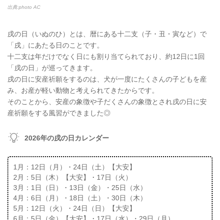
出典:photo AC
戌の日（いぬのひ）とは、暦にある十二支（子・丑・寅など）で
「戌」にあたる日のことです。
十二支は年だけでなく日にも割り当てられており、約12日に1回
「戌の日」が巡ってきます。
戌の日に安産祈願をするのは、犬が一度にたくさんの子どもを産
み、お産が軽い動物と考えられてきたからです。
そのことから、安産の象徴や子だくさんの象徴とされ戌の日に安
産祈願をする風習ができました◎
2026年の戌の日カレンダー
1月：12日（月）・24日（土）【大安】
2月：5日（木）【大安】・17日（火）
3月：1日（日）・13日（金）・25日（水）
4月：6日（月）・18日（土）・30日（木）
5月：12日（火）・24日（日）【大安】
6月：5日（金）【大安】・17日（水）・29日（月）