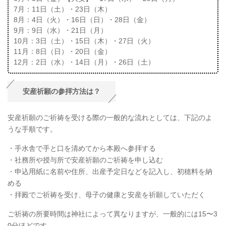
7月：11日（土）・23日（木）
8月：4日（火）・16日（日）・28日（金）
9月：9日（水）・21日（月）
10月：3日（土）・15日（木）・27日（火）
11月：8日（日）・20日（金）
12月：2日（水）・14日（月）・26日（土）
安産祈願の参拝方法は？
安産祈願のご祈祷を受ける際の一般的な流れとしては、下記のよ
うな手順です。
・手水舎で手と口を清めてから本殿へ参拝する
・社務所や授与所で安産祈願のご祈祷を申し込む
・申込用紙に名前や住所、出産予定日などを記入し、初穂料を納
める
・拝殿でご祈祷を受け、母子の健康と安産を祈願していただく
ご祈祷の所要時間は神社によって異なりますが、一般的には15〜3
0分ほどです。