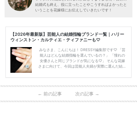
結婚式も終え、役に立ったことやこうすればよかったと
いうことを花嫁様にお伝えしていきたいです！
【2026年最新版】芸能人の結婚指輪ブランド一覧｜ハリー
ウィンストン・カルティエ・ティファニーも♡
みなさま、こんにちは！ DRESSY編集部です♡ 「芸
能人はどんな結婚指輪を選んでいるの？」 「憧れの
女優さんと同じブランドが気になる♡」 そんな花嫁
さまに向けて、今回は芸能人夫婦が実際に選んだ結婚
指輪・婚約指輪をブランド別にまとめました！ ハリ
ーウィンストンやカルティエ、ティファニーなど世界
的ハイブランドから、俄（NIWAKA）やI-PRIMOなど
日本で人気のブランドまで幅広くご紹介。 さらに、
←
前の記事
次の記事
→
・愛用している芸能人夫婦 ・リングの特徴や魅力 ・
推定価格帯 ・花嫁人気が高い理由 などもあわせて解
説していきます♡ 「芸能人の結婚指輪ってやっぱり
高い？」 「手が届くブランドもある？」 「人気ブラ
[…]
続きを読む