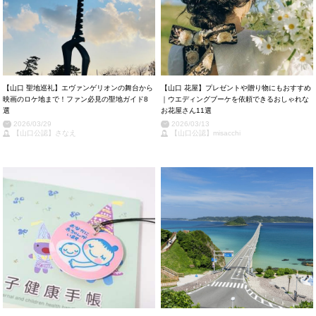
【山口 聖地巡礼】エヴァンゲリオンの舞台から
【山口 花屋】プレゼントや贈り物にもおすすめ
映画のロケ地まで！ファン必見の聖地ガイド8
｜ウエディングブーケを依頼できるおしゃれな
選
お花屋さん11選
2026/03/29
2026/03/13
【山口公認】さなえ
【山口公認】misacchi