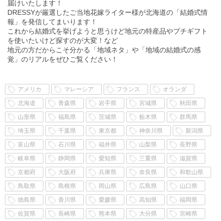
届けいたします！
DRESSYが厳選したご当地花嫁ライター様が北海道の「結婚式情
報」を発信してまいります！
これから結婚式を挙げようと思うけど地元の特産品やプチギフト
を使いたいけど探すのが大変！など
地元の方だからこそ分かる「地域ネタ」や「地域の結婚式の感
覚」のリアルをぜひご覧ください！
アメリカ
マレーシア
フランス
オランダ
北海道
青森県
岩手県
宮城県
秋田県
山形県
福島県
茨城県
栃木県
群馬県
埼玉県
千葉県
東京都
神奈川県
新潟県
富山県
石川県
福井県
山梨県
長野県
岐阜県
静岡県
愛知県
三重県
滋賀県
京都府
大阪府
兵庫県
奈良県
和歌山県
鳥取県
島根県
岡山県
広島県
山口県
徳島県
香川県
愛媛県
高知県
福岡県
佐賀県
長崎県
熊本県
大分県
宮崎県