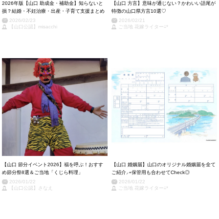
2026年版【山口 助成金・補助金】知らないと
【山口 方言】意味が通じない？かわいい語尾が
損？結婚・不妊治療・出産・子育て支援まとめ
特徴の山口県方言10選♡
2026/02/23
2026/02/21
【山口公認】misacchi
ご当地 花嫁ライター⁂*
【山口 節分イベント2026】福を呼ぶ！おすす
【山口 婚姻届】山口のオリジナル婚姻届を全て
め節分祭8選＆ご当地「くじら料理」
ご紹介⸝⋆保管用も合わせてCheck◎
2026/01/22
2026/01/22
【山口公認】さなえ
ご当地 花嫁ライター⁂*