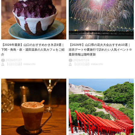
【2026年最新】山口のおすすめかき氷店9選｜
【2026年】山口県の花火大会おすすめ10選｜
下関・角島・萩・湯田温泉の人気カフェをご紹
浴衣デートや夏旅行で訪れたい人気イベント※
介
最新情報は随時更新
2026/07/27
2026/07/24
【山口公認】misacchi
【山口公認】misacchi