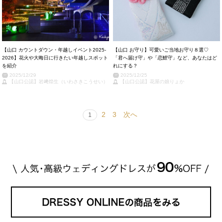
【山口 カウントダウン・年越しイベント2025-
【山口 お守り】可愛いご当地お守り８選♡
2026】花火や大晦日に行きたい年越しスポット
「君へ届け守」や「恋鯉守」など、あなたはど
を紹介
れにする？
2025/12/29
2025/12/25
【山口公認】岩﨑煌生（いわさきこうせい）
【山口公認】花屋の娘りょか
2
3
次へ
1