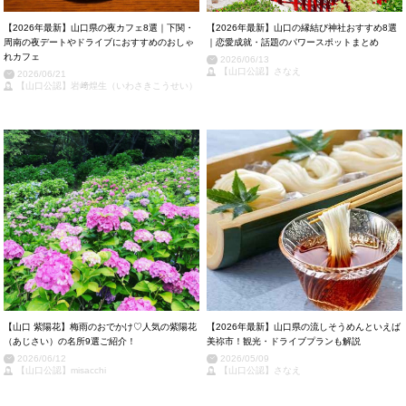
【2026年最新】山口県の夜カフェ8選｜下関・
【2026年最新】山口の縁結び神社おすすめ8選
周南の夜デートやドライブにおすすめのおしゃ
｜恋愛成就・話題のパワースポットまとめ
れカフェ
2026/06/13
【山口公認】さなえ
2026/06/21
【山口公認】岩﨑煌生（いわさきこうせい）
【山口 紫陽花】梅雨のおでかけ♡人気の紫陽花
【2026年最新】山口県の流しそうめんといえば
（あじさい）の名所9選ご紹介！
美祢市！観光・ドライブプランも解説
2026/06/12
2026/05/09
【山口公認】misacchi
【山口公認】さなえ