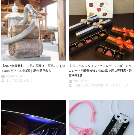
【2026年最新】山口県の厄除け・厄払いにおす
【山口 バレンタインチョコレート2026】チョ
すめの神社・お寺8選｜厄年早見表も
コレート消費量が多い山口県で選ぶ専門店・洋
菓子店8選
2026/01/16
【山口公認】さなえ
2026/01/10
【山口公認】岩﨑煌生（いわさきこうせい）