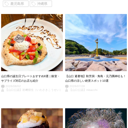
鹿児島県
沖縄県
山口県の誕生日プレートおすすめ8選｜個室・
【山口 避暑地】秋芳洞・角島・元乃隅神社も！
サプライズ対応のお店も紹介
山口県の涼しい絶景スポット10選
2026/08/02
2026/07/28
【山口公認】岩﨑煌生（いわさきこうせい）
【山口公認】misacchi