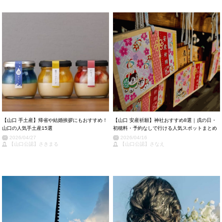
【山口 手土産】帰省や結婚挨拶にもおすすめ！
【山口 安産祈願】神社おすすめ8選｜戌の日・
山口の人気手土産15選
初穂料・予約なしで行ける人気スポットまとめ
2026/04/27
2026/04/16
【山口公認】さきまる
【山口公認】さなえ