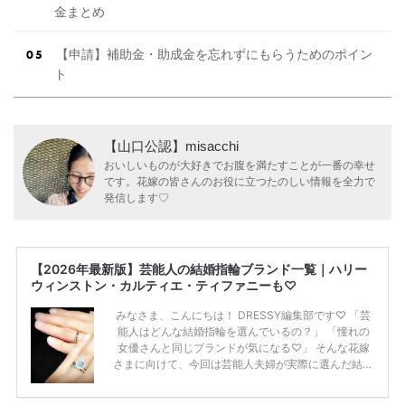
金まとめ
【申請】補助金・助成金を忘れずにもらうためのポイン
ト
【山口公認】misacchi
おいしいものが大好きでお腹を満たすことが一番の幸せ
です。花嫁の皆さんのお役に立つたのしい情報を全力で
発信します♡
【2026年最新版】芸能人の結婚指輪ブランド一覧｜ハリー
ウィンストン・カルティエ・ティファニーも♡
みなさま、こんにちは！ DRESSY編集部です♡ 「芸
能人はどんな結婚指輪を選んでいるの？」 「憧れの
女優さんと同じブランドが気になる♡」 そんな花嫁
さまに向けて、今回は芸能人夫婦が実際に選んだ結婚
指輪・婚約指輪をブランド別にまとめました！ ハリ
ーウィンストンやカルティエ、ティファニーなど世界