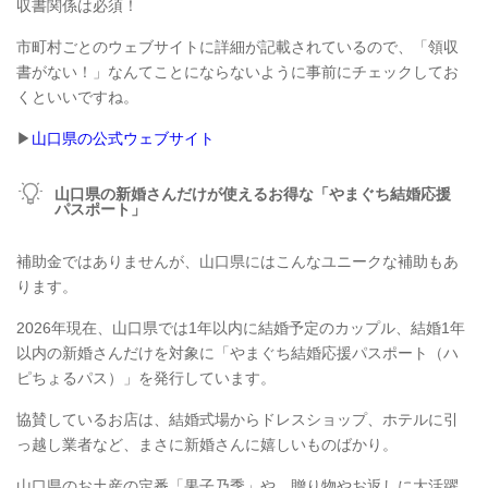
収書関係は必須！
市町村ごとのウェブサイトに詳細が記載されているので、「領収
書がない！」なんてことにならないように事前にチェックしてお
くといいですね。
▶
山口県の公式ウェブサイト
山口県の新婚さんだけが使えるお得な「やまぐち結婚応援
パスポート」
補助金ではありませんが、山口県にはこんなユニークな補助もあ
ります。
2026年現在、山口県では1年以内に結婚予定のカップル、結婚1年
以内の新婚さんだけを対象に「やまぐち結婚応援パスポート（ハ
ピちょるパス）」を発行しています。
協賛しているお店は、結婚式場からドレスショップ、ホテルに引
っ越し業者など、まさに新婚さんに嬉しいものばかり。
山口県のお土産の定番「果子乃季」や、贈り物やお返しに大活躍