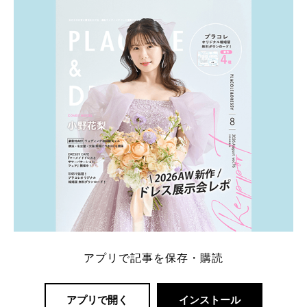
ト：プラコレ、ゼクシィ、ハナユメ、マイナビ 掲載
内容：特典金額・条件・応募方法・注意点 「どこが
一番お得？」「プラコレの特典は？」といった疑問も
解決します。 まずは診断で候補を絞れる「ウェディ
ング診断」か、体験型 […]
続きを読む
アプリで記事を保存・購読
アプリで開く
インストール