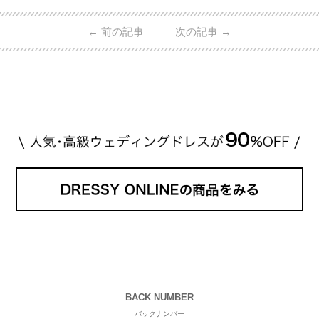
的ハイブランドから、俄（NIWAKA）やI-PRIMOなど
日本で人気のブランドまで幅広くご紹介。 さらに、
←
前の記事
次の記事
→
・愛用している芸能人夫婦 ・リングの特徴や魅力 ・
推定価格帯 ・花嫁人気が高い理由 などもあわせて解
説していきます♡ 「芸能人の結婚指輪ってやっぱり
高い？」 「手が届くブランドもある？」 「人気ブラ
[…]
続きを読む
BACK NUMBER
バックナンバー