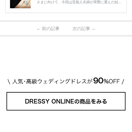
さまに向けて、今回は芸能人夫婦が実際に選んだ結婚
指輪・婚約指輪をブランド別にまとめました！ ハリ
ーウィンストンやカルティエ、ティファニーなど世界
的ハイブランドから、俄（NIWAKA）やI-PRIMOなど
日本で人気のブランドまで幅広くご紹介。 さらに、
←
前の記事
次の記事
→
・愛用している芸能人夫婦 ・リングの特徴や魅力 ・
推定価格帯 ・花嫁人気が高い理由 などもあわせて解
説していきます♡ 「芸能人の結婚指輪ってやっぱり
高い？」 「手が届くブランドもある？」 「人気ブラ
[…]
続きを読む