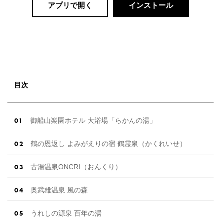
アプリで開く
インストール
目次
御船山楽園ホテル 大浴場「らかんの湯」
鶴の恩返し よみがえりの宿 鶴霊泉（かくれいせ）
古湯温泉ONCRI（おんくり）
奥武雄温泉 風の森
うれしの源泉 百年の湯