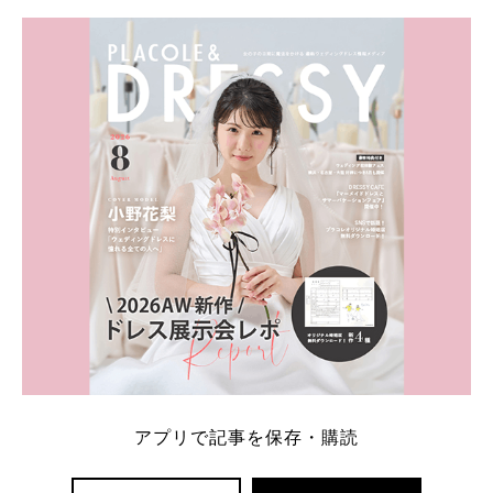
学キャンペーン特典ランキングを公開！ 比較サイ
ト：プラコレ、ゼクシィ、ハナユメ、マイナビ 掲載
内容：特典金額・条件・応募方法・注意点 「どこが
一番お得？」「プラコレの特典は？」といった疑問も
解決します。 まずは診断で候補を絞れる「ウェディ
ング診断」か、体験型 […]
続きを読む
アプリで記事を保存・購読