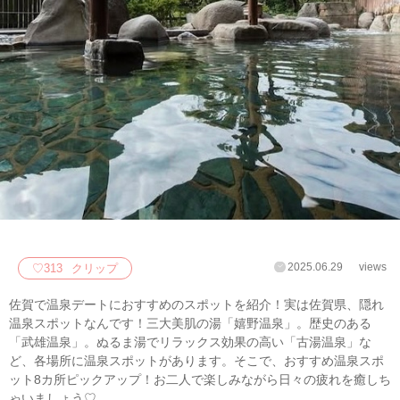
2025.06.29
views
♡
313
クリップ
佐賀で温泉デートにおすすめのスポットを紹介！実は佐賀県、隠れ
温泉スポットなんです！三大美肌の湯「嬉野温泉」。歴史のある
「武雄温泉」。ぬるま湯でリラックス効果の高い「古湯温泉」な
ど、各場所に温泉スポットがあります。そこで、おすすめ温泉スポ
ット8カ所ピックアップ！お二人で楽しみながら日々の疲れを癒しち
ゃいましょう♡