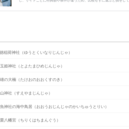
し、サイトごとに特典額や条件が違うため、比較せずに選ぶと損をし
うことも……。 そこでこの記事では、【2026年8月最新】結婚式場見
ンペーン特典ランキングを公開！ 比較サイト：プラコレ、ゼクシィ、
メ、マイナビ 掲載内容：特典金額・条件・応募方法・注意点 「どこが
得？」「プラコレの特典は？」といった疑問も解決します。 まずは診
補を絞れる「ウェディング診断」か、体験型 […]
続きを読む
徳稲荷神社（ゆうとくいなりじんじゃ）
玉姫神社（とよたまひめじんじゃ）
雄の大楠（たけおのおおくすのき）
山神社（すえやまじんじゃ）
魚神社の海中鳥居（おおうおじんじゃのかいちゅうとりい）
栗八幡宮（ちりくはちまんぐう）