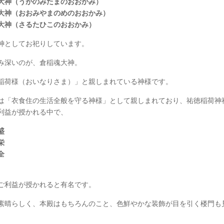
大神（うがのみたまのおおかみ）
大神（おおみやまのめのおおかみ）
大神（さるたひこのおおかみ）
神としてお祀りしています。
み深いのが、倉稲魂大神。
稲荷様（おいなりさま）」と親しまれている神様です。
は「衣食住の生活全般を守る神様」として親しまれており、祐徳稲荷神
利益が授かれる中で、
盛
栄
全
ご利益が授かれると有名です。
素晴らしく、本殿はもちろんのこと、色鮮やかな装飾が目を引く楼門も