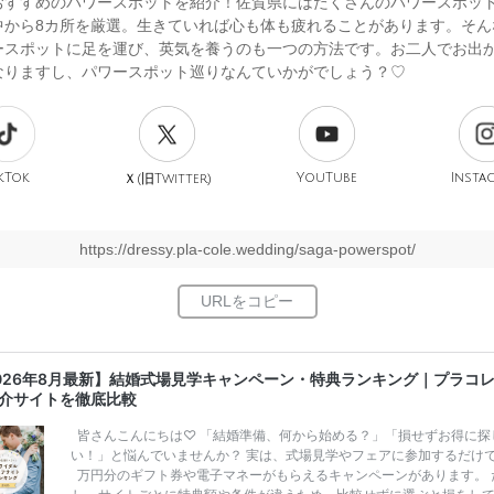
おすすめのパワースポットを紹介！佐賀県にはたくさんのパワースポッ
中から8カ所を厳選。生きていれば心も体も疲れることがあります。そん
ースポットに足を運び、英気を養うのも一つの方法です。お二人でお出
なりますし、パワースポット巡りなんていかがでしょう？♡
kTok
旧
YouTube
Insta
Ｘ(
Twitter)
https://dressy.pla-cole.wedding/saga-powerspot/
026年8月最新】結婚式場見学キャンペーン・特典ランキング｜プラコ
介サイトを徹底比較
皆さんこんにちは♡ 「結婚準備、何から始める？」「損せずお得に探
い！」と悩んでいませんか？ 実は、式場見学やフェアに参加するだけ
万円分のギフト券や電子マネーがもらえるキャンペーンがあります。 