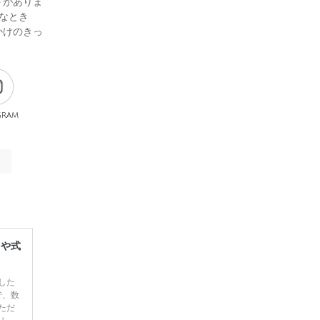
トがありま
なとき
かけのきっ
gram
レや式
した
で、数
ただ