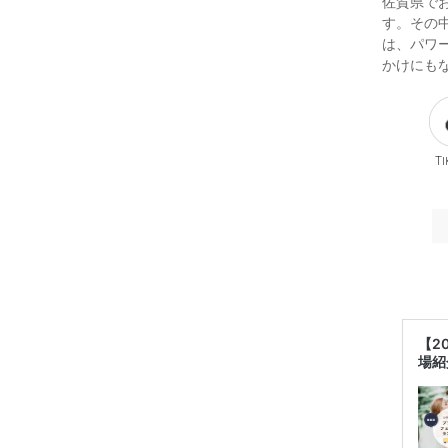
佐賀県で
す。その
は、パワ
かけにも
Ti
【2
場紹