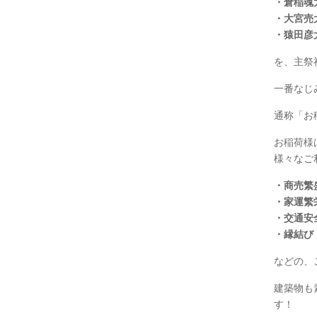
・倉稲魂
・大宮売
・猿田彦
を、主祭
一番なじ
通称「お
お稲荷様
様々なご
・商売繁
・家運繁
・交通安
・縁結び
などの、
建築物も
す！