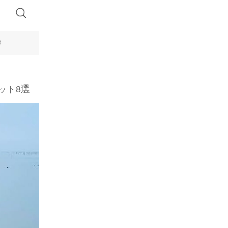
選
ット8選