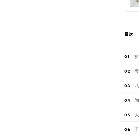
目次
祐
豊
武
陶
大
千