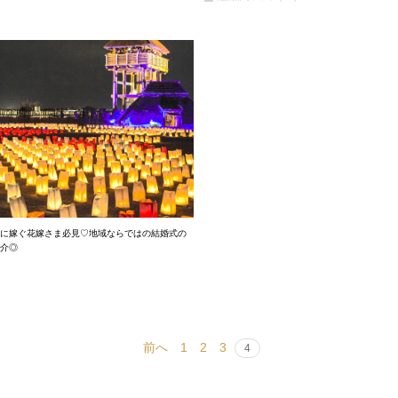
に嫁ぐ花嫁さま必見♡地域ならではの結婚式の
介◎
前へ
1
2
3
4