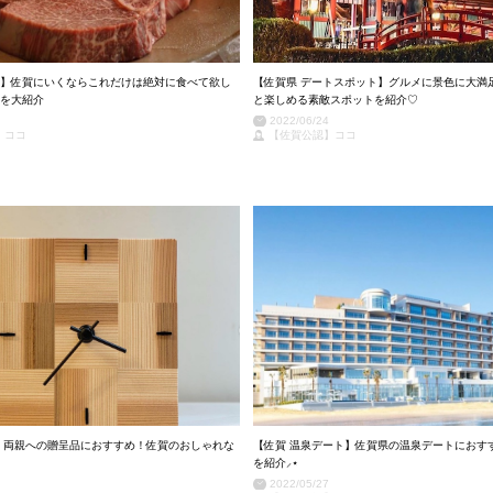
】佐賀にいくならこれだけは絶対に食べて欲し
【佐賀県 デートスポット】グルメに景色に大満
を大紹介
と楽しめる素敵スポットを紹介♡
2022/06/24
】ココ
【佐賀公認】ココ
】両親への贈呈品におすすめ！佐賀のおしゃれな
【佐賀 温泉デート】佐賀県の温泉デートにおす
を紹介⸝⋆
2022/05/27