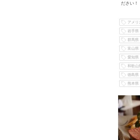
ださい！
アメリ
岩手県
群馬県
富山県
愛知県
和歌山
徳島県
熊本県