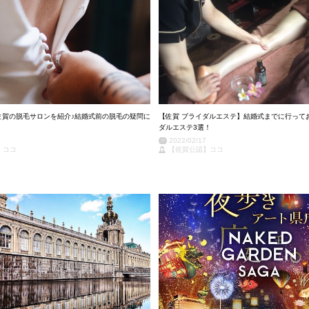
佐賀の脱毛サロンを紹介♪結婚式前の脱毛の疑問に
【佐賀 ブライダルエステ】結婚式までに行って
ダルエステ3選！
2022/02/17
】ココ
【佐賀公認】ココ