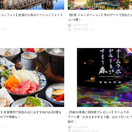
ションフォト】佐賀の人気ロケーションフォトス
【佐賀 イルミネーション】冬のデートで訪れた
ョン4選！
2022/01/15
】ココ
【佐賀公認】ココ
せ】佐賀県内で顔合わせにおすすめのお店3選を
【5組10名様に招待券プレゼント】チームラボ
のプチ情報も！
アート展「かみさまがすまう森」はもう行った
紹介ˎˊ˗
】ココ
2021/08/26
編集部オススメ(PR)