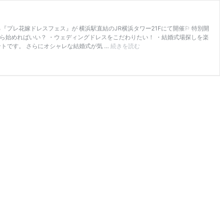
プレ花嫁ドレスフェス』が 横浜駅直結のJR横浜タワー21Fにて開催⚐ 特別開
ら始めればいい？ ・ウェディングドレスをこだわりたい！ ・結婚式場探しを楽
豪
トです。 さらにオシャレな結婚式が気 …
続きを読む
華
特
典
つ
き！
体
験
型
で
楽
し
め
る
<
プ
レ
花
嫁
ド