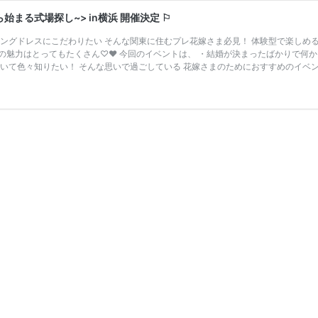
る式場探し~> in横浜 開催決定 ⚐
ングドレスにこだわりたい そんな関東に住むプレ花嫁さま必見！ 体験型で楽しめる『
の魅力はとってもたくさん♡♥ 今回のイベントは、 ・結婚が決まったばかりで何か
ついて色々知りたい！ そんな思いで過ごしている 花嫁さまのためにおすすめのイベン