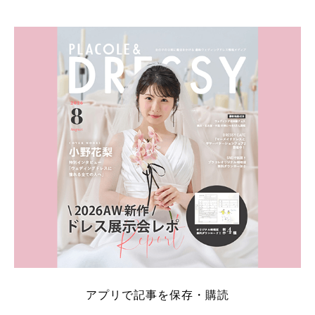
的ハイブランドから、俄（NIWAKA）やI-PRIMOなど
日本で人気のブランドまで幅広くご紹介。 さらに、
・愛用している芸能人夫婦 ・リングの特徴や魅力 ・
推定価格帯 ・花嫁人気が高い理由 などもあわせて解
説していきます♡ 「芸能人の結婚指輪ってやっぱり
高い？」 「手が届くブランドもある？」 「人気ブラ
[…]
続きを読む
アプリで記事を保存・購読