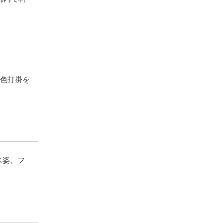
、色打掛を
ス姿、フ