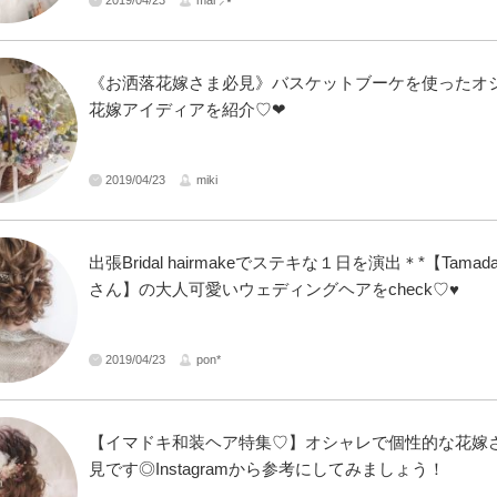
《お洒落花嫁さま必見》バスケットブーケを使ったオ
花嫁アイディアを紹介♡❤︎
2019/04/23
miki
出張Bridal hairmakeでステキな１日を演出＊*【Tamada 
さん】の大人可愛いウェディングヘアをcheck♡♥
2019/04/23
pon*
【イマドキ和装ヘア特集♡】オシャレで個性的な花嫁
見です◎Instagramから参考にしてみましょう！