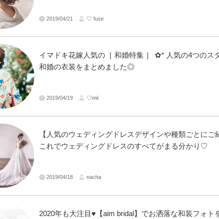
2019/04/21
♡ fuse
イマドキ花嫁人気の［ 和婚特集 ］ ✿* 人気の4つのス
和婚の衣装をまとめました◎
2019/04/19
♡mii
【人気のウェディングドレスデザインや種類ごとにご
これでウェディングドレスのすべてがまる分かり♡
2019/04/18
nacha
2020年も大注目♥【aim bridal】でお洒落な和装フォ