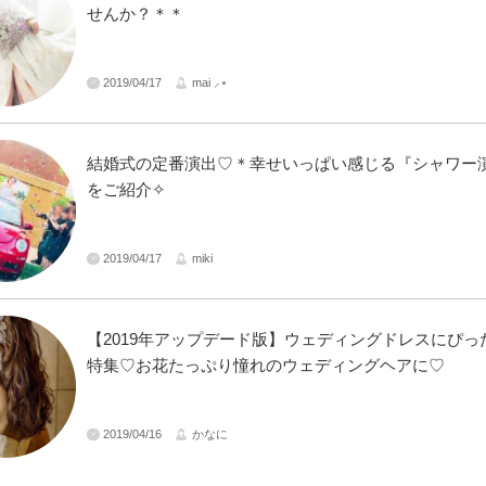
せんか？＊＊
2019/04/17
mai ⸝⋆
結婚式の定番演出♡＊幸せいっぱい感じる『シャワー演
をご紹介✧
2019/04/17
miki
【2019年アップデード版】ウェディングドレスにぴっ
特集♡お花たっぷり憧れのウェディングヘアに♡
2019/04/16
かなに