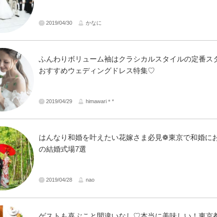
2019/04/30
かなに
ふんわりボリューム袖はクラシカルスタイルの定番スタ
おすすめウェディングドレス特集♡
2019/04/29
himawari＊*
はんなり和婚を叶えたい花嫁さま必見❁東京で和婚に
の結婚式場7選
2019/04/28
nao
ゲストも喜ぶこと間違いなし♡本当に美味しい！東京