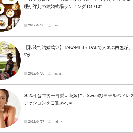
理が評判の結婚式場ランキングTOP10*
2019/04/28
nao
【和装で結婚式♡】TAKAMI BRIDALで人気の白無垢
紹介
2019/04/28
nacha
2020年は世界一可愛い花嫁に♡Sweet顔モデルのドレ
ァッションをご覧あれ💋
2019/04/27
mai ⸝⋆