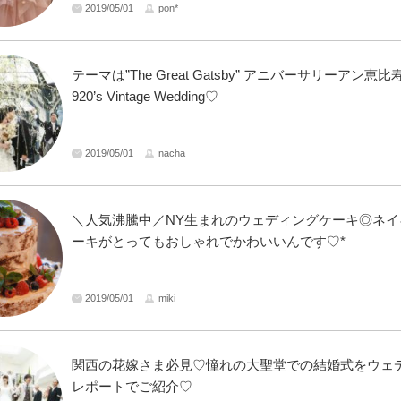
2019/05/01
pon*
テーマは”The Great Gatsby” アニバーサリーアン恵
920’s Vintage Wedding♡
2019/05/01
nacha
＼人気沸騰中／NY生まれのウェディングケーキ◎ネイ
ーキがとってもおしゃれでかわいいんです♡*
2019/05/01
miki
関西の花嫁さま必見♡憧れの大聖堂での結婚式をウェ
レポートでご紹介♡