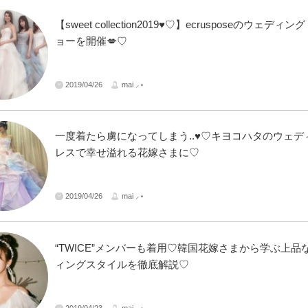
【sweet collection2019♥♡】ecrusposeのウェディ
ョーを開催💋♡
2019/04/26
mai ⸝⋆
一度着たら虜になってしまう..♥♡キヨコハタのウェデ
レスで幸せ溢れる花嫁さまに♡
2019/04/26
mai ⸝⋆
“TWICE”メンバーも着用♡韓国花嫁さまから学ぶ上品
ィングスタイルを徹底解説♡
2019/04/23
mai ⸝⋆