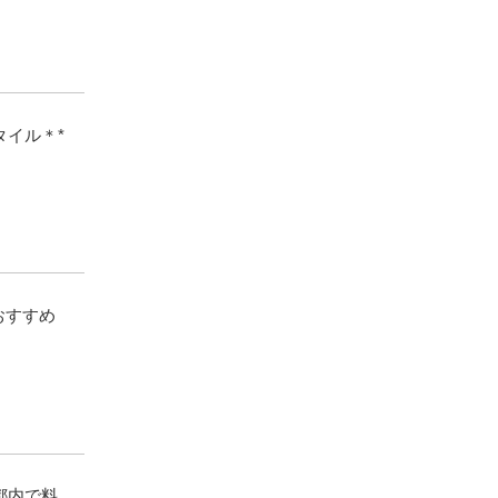
イル＊*
おすすめ
都内で料