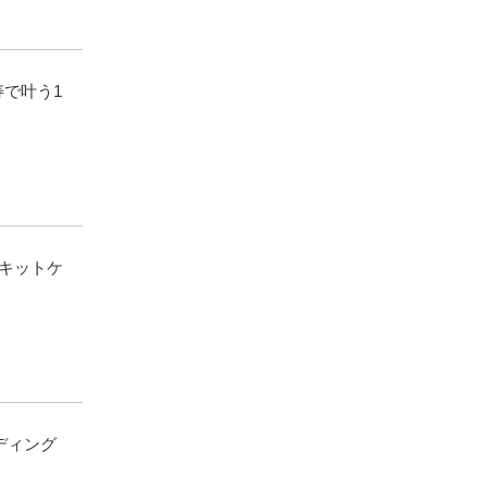
比寿で叶う1
キットケ
ディング