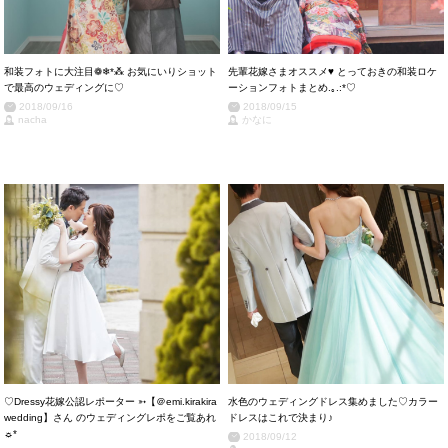
和装フォトに大注目❁❄*⁂ お気にいりショット
先輩花嫁さまオススメ♥ とっておきの和装ロケ
で最高のウェディングに♡
ーションフォトまとめ.｡.:*♡
2018/09/16
2018/09/15
nacha
かなに
♡Dressy花嫁公認レポーター ➳【＠emi.kirakira
水色のウェディングドレス集めました♡カラー
wedding】さん のウェディングレポをご覧あれ
ドレスはこれで決まり♪
☼*
2018/09/12