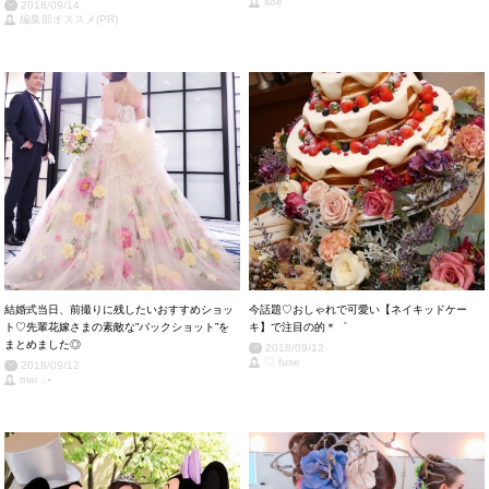
soe
2018/09/14
編集部オススメ(PR)
結婚式当日、前撮りに残したいおすすめショッ
今話題♡おしゃれで可愛い【ネイキッドケー
ト♡先輩花嫁さまの素敵な”バックショット”を
キ】で注目の的＊゜
まとめました◎
2018/09/12
♡ fuse
2018/09/12
mai ⸝⋆