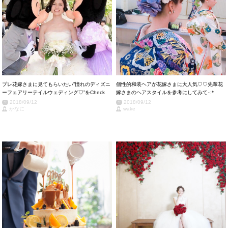
プレ花嫁さまに見てもらいたい”憧れのディズニ
個性的和装ヘアが花嫁さまに大人気♡♡先輩花
ーフェアリーテイルウェディング♡”をCheck
嫁さまのヘアスタイルを参考にしてみて･:*
2018/09/12
2018/09/12
かなに
wake