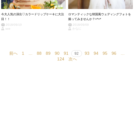
今大人気の演出♡カラードリップケーキに大注
ロマンティックな韓国風ウェディングフォトを
目！！
撮ってみませんか？+*+*
2018/09/10
2018/09/09
soe
かなに
前へ
1
…
88
89
90
91
93
94
95
96
…
92
124
次へ