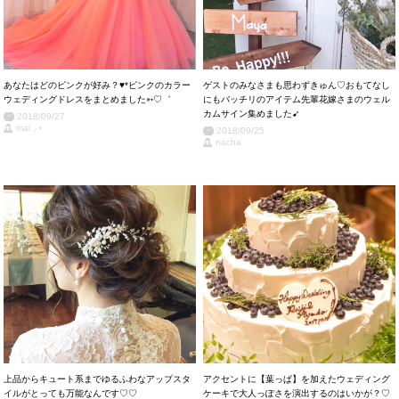
あなたはどのピンクが好み？♥*ピンクのカラー
ゲストのみなさまも思わずきゅん♡おもてなし
ウェディングドレスをまとめました➳♡゛
にもバッチリのアイテム先輩花嫁さまのウェル
カムサイン集めました➹
2018/09/27
mai ⸝⋆
2018/09/25
nacha
上品からキュート系までゆるふわなアップスタ
アクセントに【葉っぱ】を加えたウェディング
イルがとっても万能なんです♡♡
ケーキで大人っぽさを演出するのはいかが？♡