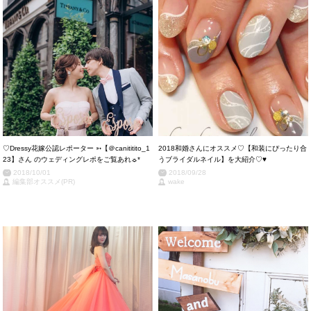
♡Dressy花嫁公認レポーター ➳【＠canititito_1
2018和婚さんにオススメ♡【和装にぴったり合
23】さん のウェディングレポをご覧あれ☼*
うブライダルネイル】を大紹介♡♥
2018/10/01
2018/09/28
編集部オススメ(PR)
wake