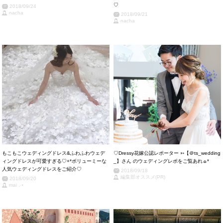
♡
2018/09/24
nacha
2018/09/21
nacha
もこもこウェディングドレス&ふわふわウェデ
♡Dressy花嫁公認レポーター ➳【＠ts_wedding
ィングドレスが可愛すぎる♡+*ボリューミーな
_】さん のウェディングレポをご覧あれ☼*
人気ウェディングドレスをご紹介♡
2018/09/18
編集部オススメ(PR)
2018/09/20
mai ⸝⋆