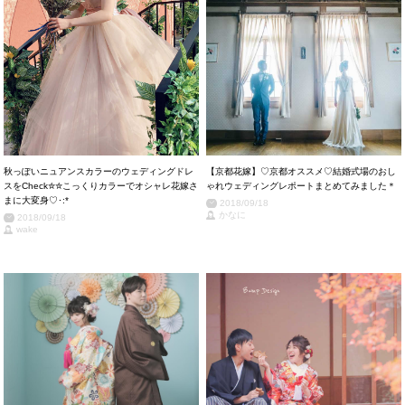
秋っぽいニュアンスカラーのウェディングドレ
【京都花嫁】♡京都オススメ♡結婚式場のおし
スをCheck✮✮こっくりカラーでオシャレ花嫁さ
ゃれウェディングレポートまとめてみました＊
まに大変身♡･:*
2018/09/18
かなに
2018/09/18
wake