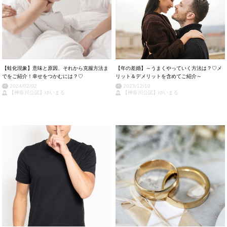
【蛙化現象】意味と原因、それから克服方法ま
【年の差婚】～うまくやっていく方法は？♡メ
でをご紹介！幸せをつかむには？♡
リット＆デメリットを含めてご紹介～
2024/02/02
2023/12/10
【神奈川公認】ゆいまる
【神奈川公認】ゆいまる