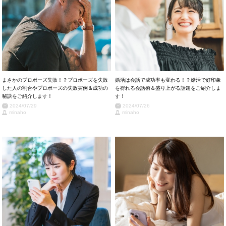
まさかのプロポーズ失敗！？プロポーズを失敗
婚活は会話で成功率も変わる！？婚活で好印象
した人の割合やプロポーズの失敗実例＆成功の
を得れる会話術＆盛り上がる話題をご紹介しま
秘訣をご紹介します！
す！
2024/07/29
2024/07/26
minaho
minaho