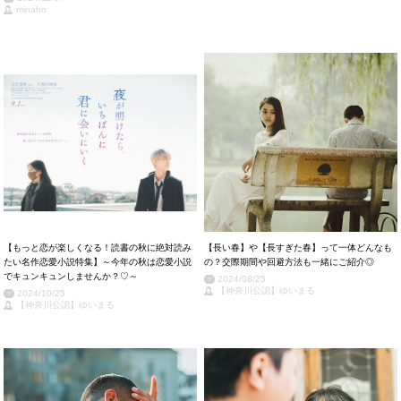
minaho
【もっと恋が楽しくなる！読書の秋に絶対読み
【長い春】や【長すぎた春】って一体どんなも
たい名作恋愛小説特集】～今年の秋は恋愛小説
の？交際期間や回避方法も一緒にご紹介◎
でキュンキュンしませんか？♡～
2024/08/25
【神奈川公認】ゆいまる
2024/10/25
【神奈川公認】ゆいまる