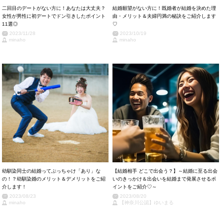
二回目のデートがない方に！あなたは大丈夫？
結婚願望がない方に！既婚者が結婚を決めた理
女性が男性に初デートでドン引きしたポイント
由・メリット＆夫婦円満の秘訣をご紹介します
11選◎
♡
2023/11/28
2023/10/19
minaho
minaho
幼馴染同士の結婚ってぶっちゃけ「あり」な
【結婚相手 どこで出会う？】～結婚に至る出会
の！？幼馴染婚のメリット＆デメリットをご紹
いのきっかけ＆出会いを結婚まで発展させるポ
介します！
イントをご紹介♡～
2023/08/23
2023/08/20
minaho
【神奈川公認】ゆいまる