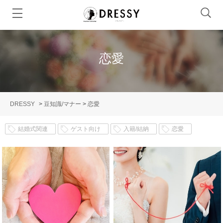
恋愛
DRESSY
>
豆知識/マナー
>
恋愛
結婚式関連
ゲスト向け
入籍/結納
恋愛