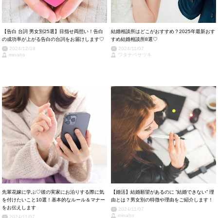
【告白 台詞 男女別25選】目指せ両想い！告白
結婚相談所はどこがおすすめ？2025年最新おす
の成功率が上がる告白の台詞をお届けします♡
すめ結婚相談所8選♡
2024/12/18
2024/11/07
minaho
ワタナベサツキ
先輩花嫁に学ぶ♡彼の実家にお泊りする際に気
【婚活】結婚願望があるのに ”結婚できない” 理
を付けたいこと10選！基本的なルール＆マナー
由とは？男女別の特徴や理由をご紹介します！
をお伝えします
2024/11/07
minaho
2024/11/07