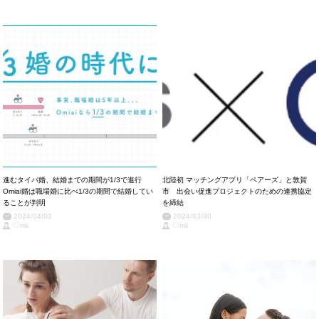
進むタイパ婚、結婚までの期間が1/3で進行
北陸初 マッチングアプリ「ペアーズ」と敦賀
Omiai婚は職場婚に比べ1/3の期間で結婚してい
市 出会い促進プロジェクトのための連携協定
ることが判明
を締結
2024/04/03
2024/03/30
♡mii
♡mii