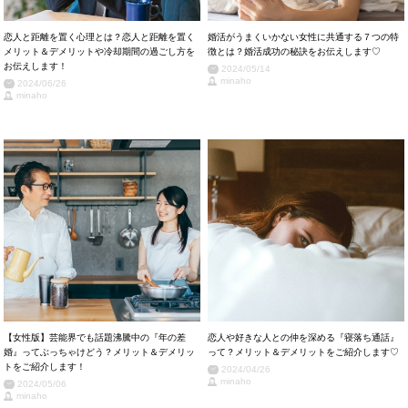
恋人と距離を置く心理とは？恋人と距離を置く
婚活がうまくいかない女性に共通する７つの特
メリット＆デメリットや冷却期間の過ごし方を
徴とは？婚活成功の秘訣をお伝えします♡
お伝えします！
2024/05/14
minaho
2024/06/26
minaho
【女性版】芸能界でも話題沸騰中の『年の差
恋人や好きな人との仲を深める『寝落ち通話』
婚』ってぶっちゃけどう？メリット＆デメリッ
って？メリット＆デメリットをご紹介します♡
トをご紹介します！
2024/04/26
minaho
2024/05/06
minaho