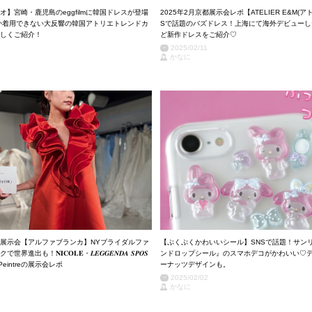
オ】宮崎・鹿児島のeggfilmに韓国ドレスが登場
2025年2月京都展示会レポ【ATELIER E&M(ア
mでしか着用できない大反響の韓国アトリエトレンドカ
Sで話題のバズドレス！上海にて海外デビューし
しくご紹介！
ど新作ドレスをご紹介♡
2025/02/11
かなに
京都展示会【アルファブランカ】NYブライダルファ
【ぷくぷくかわいいシール】SNSで話題！サン
も！𝐍𝐈𝐂𝐎𝐋𝐄・𝑳𝑬𝑮𝑮𝑬𝑵𝑫𝑨 𝑺𝑷𝑶𝑺
ンドロップシール』のスマホデコがかわいい♡
eintreの展示会レポ
ーナッツデザインも。
2025/02/02
かなに