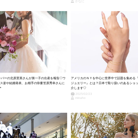
かなに
メンバーの北原里英さんが第一子の出産を報告♡ウ
アメリカのＮＹを中心に世界中で話題を集める
ス姿や結婚発表、お相手の俳優笠原秀幸さんに
ジュエリー』とは？日本で取り扱いのあるショ
*
介します♡
2025/02/23
minaho