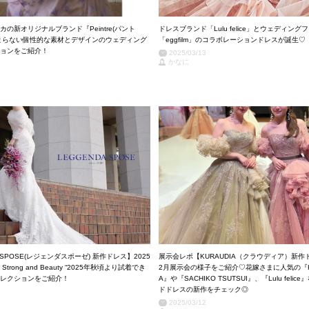
の新オリジナルブランド『Peintre(パント
ドレスブランド「Lulu felice」とウェディン
まらない個性的な素材とデザインのウェディング
「eggfilm」のコラボレーションドレスが誕生♡
ョンをご紹介！
2025/03/13
かなに
A SPOSE(レジェンダスポーゼ) 新作ドレス】2025
展示会レポ【KURAUDIA（クラウディア）新作ド
on ” Strong and Beauty “2025年秋頃より試着でき
2月展示会の様子をご紹介♡花嫁さまに人気の『KIY
レクションをご紹介！
A』や『SACHIKO TSUTSUI』、『Lulu feli
ドドレスの新作をチェック◎
2025/03/12