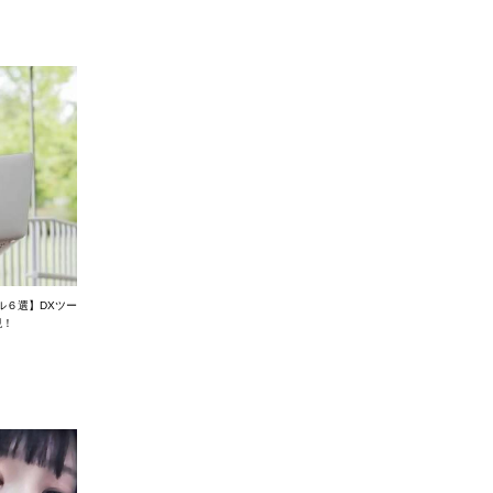
ル６選】DXツー
現！