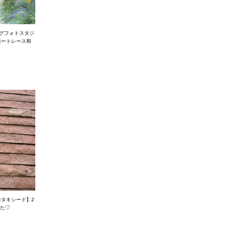
ングフォトスタジ
ポートレース和
新作タキシード】2
した♡