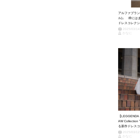
アルファブランカ
ル)』 枠には
ドレスコレクシ
2025/03/14
かなに
【LEGGEND
AW Collecti
る新作ドレスコ
2025/03/12
かなに