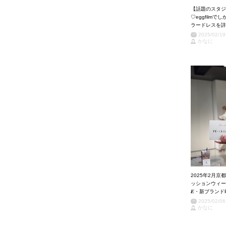
【話題のスタジ
♡eggfil
ラードレスを詳
2025/02/19
かなに
2025年2月
ッションウィークで世界進出
𝑬・新ブランドP
2025/02/06
かなに