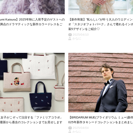
umi Katsura】2025年秋に入荷予定のゲストへの
【新作和装】“私らしい”が叶う大人のウエディ
満点のドラマティックな新作カラードレスをご
オ「スタジオフォトパーク」さんで着れるイン
装5デザインをご紹介♡
2025/04/10
かなに
r】大人女子がこぞって注目する「ファミリアコラボ」
【BRIDARIUM MUE(ブライダリウム ミュー)
最新から過去のコレクションまでお見せします
025年新作タキシードコレクションをまとめま
2025/04/04
かなに