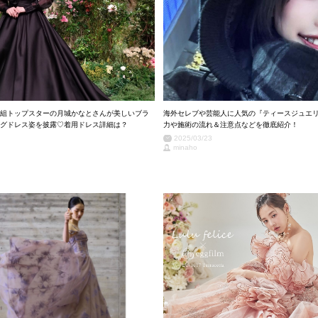
組トップスターの月城かなとさんが美しいブラ
海外セレブや芸能人に人気の『ティースジュエ
グドレス姿を披露♡着用ドレス詳細は？
力や施術の流れ＆注意点などを徹底紹介！
2025/03/23
minaho