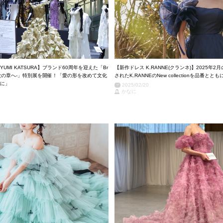
UMI KATSURA】ブランド60周年を迎えた「Br
【新作ドレス K.RANNE(クランネ)】2025年
uture -次の章へ-」特別展を開催！「愛の形を改めて文化
されたK.RANNEのNew collectionを品番とと
に」
2025/02/20
かなに