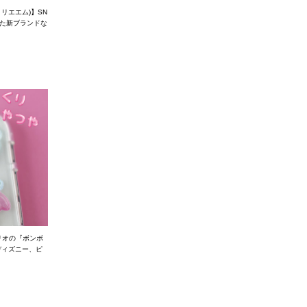
トリエエム)】SN
た新ブランドな
リオの『ボンボ
ディズニー、ピ