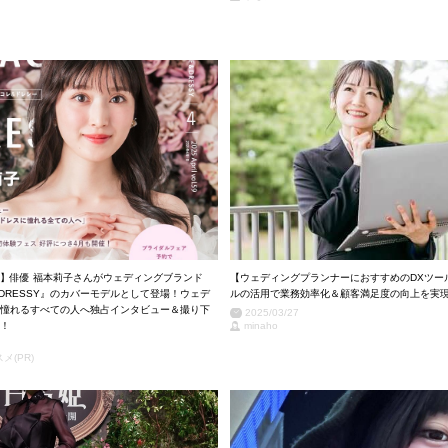
月号】俳優 福本莉子さんがウェディングブランド
【ウェディングプランナーにおすすめのDXツー
＆DRESSY』のカバーモデルとして登場！ウェデ
ルの活用で業務効率化＆顧客満足度の向上を実
憧れるすべての人へ独占インタビュー＆撮り下
2025/03/27
！
minaho
メ(PR)