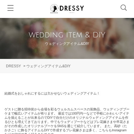
wedding item & DIY
ウェディングアイテム&DIY
DRESSY
>
ウェディングアイテム&DIY
結婚式をおしゃれにするには欠かせないウェディングアイテム！
ゲストに贈る招待状から会場を彩るウェルカムスペースの装飾品、ウェディングブー
ケまで幅広いアイテムが有ります。 最近では100円均一などで手軽にかわいいアイテ
ムを揃えることが出来るのでDIYで自分だけのオリジナルウェディングアイテムを作
るひとも増えてきております。中でもウェディブーケなどはプレ花嫁さまや卒花さま
がその作成したオリジナルブーケをSNSを通じて紹介しています。 また、高砂（た
かさご）に飾るアイテムもDIYで作成するプレ花嫁さまは多く、こちらもInstagram