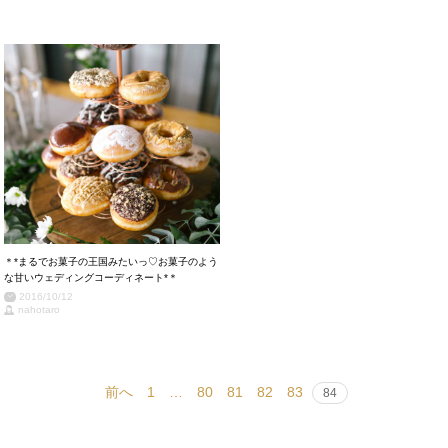
＊*まるでお菓子の王国みたいっ♡お菓子のよう
な甘いウェディングコーディネート*＊
2016/10/12
nahotaro
前へ
1
…
80
81
82
83
84