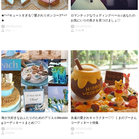
★*✧*キュートすぎる♡愛されリボンコーデ*✧*
ロマンチックなウェディングベール♫あなたの
★
お気にいりの長さを見つけましょ♡
2016/11/11
2016/11/11
mai ⸝⋆
chibi✾
海が大好きなおふたりのためのアリエルWeddin
永遠の愛されキャラクター♡♡ くまのプーさん
gコーディネートまとめ♡♡
コーディネート特集
2016/11/08
2016/11/05
nacha
nacha