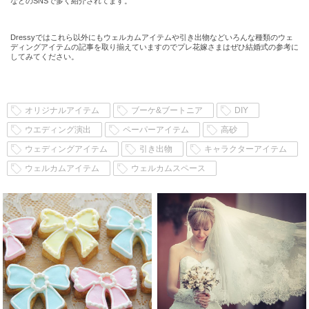
などのSNSで多く紹介されてます。
Dressyではこれら以外にもウェルカムアイテムや引き出物などいろんな種類のウェ
ディングアイテムの記事を取り揃えていますのでプレ花嫁さまはぜひ結婚式の参考に
してみてください。
オリジナルアイテム
ブーケ&ブートニア
DIY
ウエディング演出
ペーパーアイテム
高砂
ウェディングアイテム
引き出物
キャラクターアイテム
ウェルカムアイテム
ウェルカムスペース