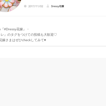
ram『#Dressy花嫁』・
コレ』のタグをつけての投稿も大歓迎♡
嫁さまはぜひcheckしてみて♥