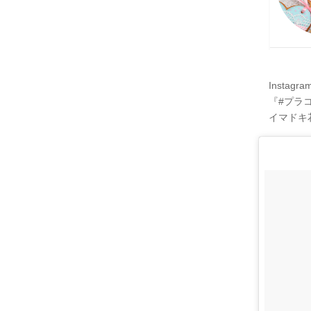
Instag
『#プラ
イマドキ花