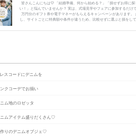
皆さんこんにちは♡ 「結婚準備、何から始める？」「損せずお得に探
い！」と悩んでいませんか？ 実は、式場見学やフェアに参加するだけ
万円分のギフト券や電子マネーがもらえるキャンペーンがあります。 
し、サイトごとに特典額や条件が違うため、比較せずに選ぶと損をし
うことも……。 そこでこの記事では、【2026年8月最新】結婚式場見
ンペーン特典ランキングを公開！ 比較サイト：プラコレ、ゼクシィ、
メ、マイナビ 掲載内容：特典金額・条件・応募方法・注意点 「どこが
得？」「プラコレの特典は？」といった疑問も解決します。 まずは診
補を絞れる「ウェディング診断」か、体験型 […]
続きを読む
レスコードにデニムを
ンクコーデでお揃い
ニム地のロゼッタ
ニムアイテム盛りだくさん♡
作りのデニムオブジェ♡