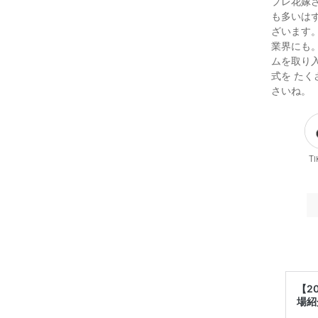
プレ花嫁
も多いは
ざいます
業界にも
ムを取り
式を た
さいね。
Ti
【2
場紹