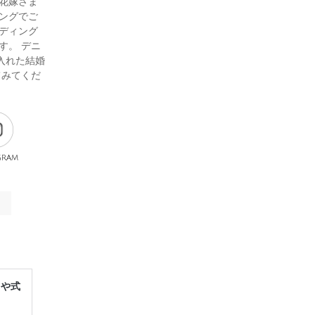
花嫁さま
ングでご
ディング
す。 デニ
入れた結婚
てみてくだ
gram
レや式