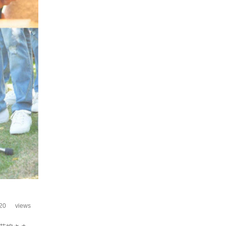
20
views