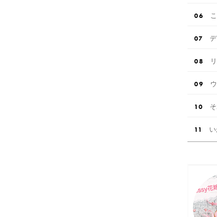
こ
デ
リ
ウ
そ
い