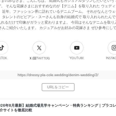
さまのみなさま、こんにちは。 結婚式もカジュアルダウンしたいという 
ず。 そんな花嫁さまにおすすめなのが【デニム】を取り入れた ウェディ
。 近年、ファッション界に訪れているデニムブーム。 それがなんとウェ
。 タレントのビビアン・スーさんも自身の結婚式で 取り入れられたんで
入れるだけで印象がガラッと変わりますよ。 今回はそんなデニムを取り
くさんご紹介いたします。 カジュアルがお好みの花嫁さま ぜひ参考にし
kTok
旧
YouTube
Insta
Ｘ(
Twitter)
https://dressy.pla-cole.wedding/denim-wedding/2/
026年8月最新】結婚式場見学キャンペーン・特典ランキング｜プラコ
介サイトを徹底比較