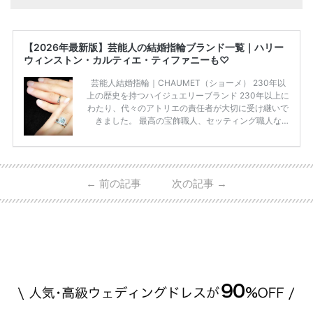
【2026年最新版】芸能人の結婚指輪ブランド一覧｜ハリー
ウィンストン・カルティエ・ティファニーも♡
芸能人結婚指輪｜CHAUMET（ショーメ） 230年以
上の歴史を持つハイジュエリーブランド 230年以上に
わたり、代々のアトリエの責任者が大切に受け継いで
きました。 最高の宝飾職人、セッティング職人な
ど、 ジュエリー製作にかかわる人々が、厳選された
高品質の宝石を扱っています。 至高のデザインと品
質にうっとりしてしまうブランドです♡ 矢沢心さ
ん・魔裟斗さんの婚約指輪 魔裟斗さんが矢沢さんに
←
前の記事
次の記事
→
贈られた指輪は1カラットのものです。 ショーメの価
格相場は30万～60万ですが、 高いものだと数百万円
程です。1カラットが約200万円なので、 魔裟斗さん
が選んだ指輪は200万円以上のものだと想定できま
す。 【 […]
続きを読む