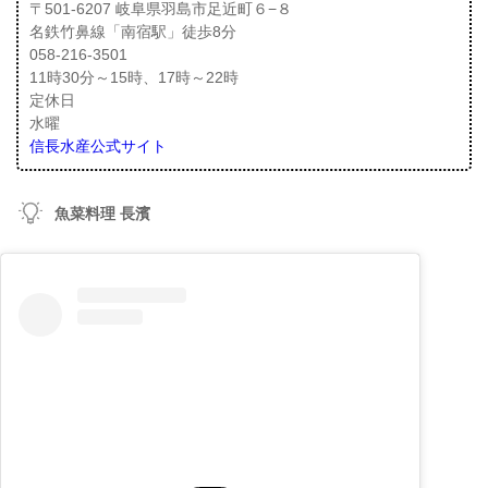
〒501-6207 岐阜県羽島市足近町６−８
名鉄竹鼻線「南宿駅」徒歩8分
058-216-3501
11時30分～15時、17時～22時
定休日
水曜
信長水産公式サイト
魚菜料理 長濱