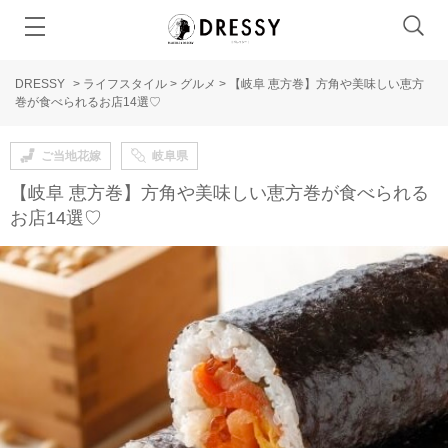
DRESSY
>
ライフスタイル
>
グルメ
>
【岐阜 恵方巻】方角や美味しい恵方
巻が食べられるお店14選♡
ご当地花嫁
岐阜県
【岐阜 恵方巻】方角や美味しい恵方巻が食べられる
お店14選♡