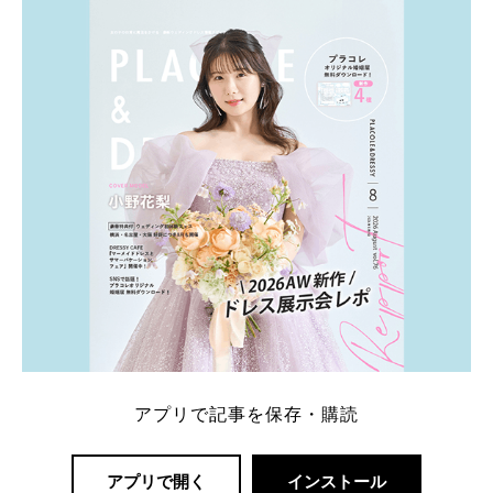
ト：プラコレ、ゼクシィ、ハナユメ、マイナビ 掲載
内容：特典金額・条件・応募方法・注意点 「どこが
一番お得？」「プラコレの特典は？」といった疑問も
解決します。 まずは診断で候補を絞れる「ウェディ
ング診断」か、体験型 […]
続きを読む
アプリで記事を保存・購読
アプリで開く
インストール