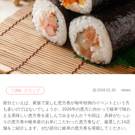
2026.01.30
views
♡
266
クリップ
節分といえば、家族で楽しむ恵方巻が毎年恒例のイベントという方
も多いのではないでしょうか。2026年の恵方に向かって岐阜で味わ
える美味しい恵方巻を楽しんでみませんか？今回は、具材がたっぷ
りの恵方巻や岐阜産のお米にこだわった恵方巻など、厳選した14店
舗をご紹介します。ぜひ節分に岐阜の恵方巻を堪能してください。