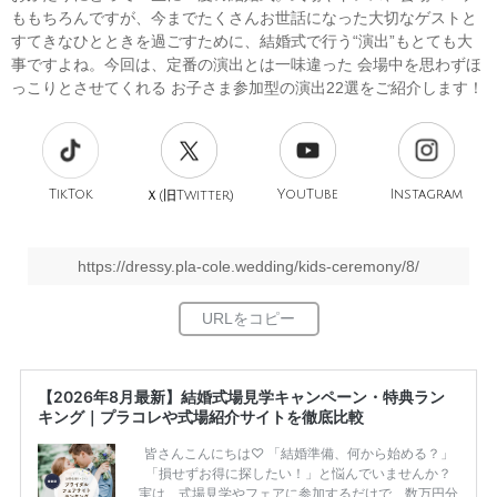
ももちろんですが、今までたくさんお世話になった大切なゲストと
すてきなひとときを過ごすために、結婚式で行う“演出”もとても大
事ですよね。今回は、定番の演出とは一味違った 会場中を思わずほ
っこりとさせてくれる お子さま参加型の演出22選をご紹介します！
TikTok
旧
YouTube
Instagram
Ｘ(
Twitter)
https://dressy.pla-cole.wedding/kids-ceremony/8/
【2026年8月最新】結婚式場見学キャンペーン・特典ラン
キング｜プラコレや式場紹介サイトを徹底比較
皆さんこんにちは♡ 「結婚準備、何から始める？」
「損せずお得に探したい！」と悩んでいませんか？
実は、式場見学やフェアに参加するだけで、数万円分