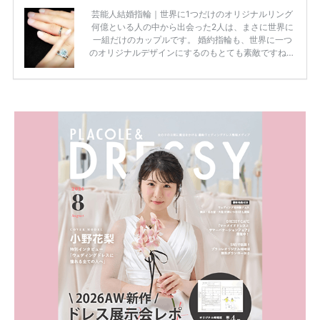
芸能人結婚指輪｜世界に1つだけのオリジナルリング
何億といる人の中から出会った2人は、まさに世界に
一組だけのカップルです。 婚約指輪も、世界に一つ
のオリジナルデザインにするのもとても素敵ですね♡
お二人を象徴する物や事を、形で表したり、好きなも
のを形にするのも想い出になります。 上戸彩さん・H
IROさんの婚約指輪 出典:オスカープロモーション公式
HPより引用 2011年9月に結婚した女優の上戸彩さん
とEXILEのHIROさん。 上戸さんに贈った婚約指輪
は、HIROさんの お知り合いのデザイナーに頼んだ特
注品とのこと。 ダイヤモンドがたくさん散りばめら
れているそうです。 神田うのさん・西村拓郎さ […]
続きを読む