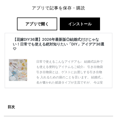
アプリで記事を保存・購読
アプリで開く
インストール
【花嫁DIY36選】2026年最新版◎結婚式だけじゃな
い！日常でも使える絶対知りたい「DIY」アイデア36選
♡
日常で使えるこんなアイデアも♩ 結婚式以外で
も使える便利なアイテムもご紹介♩ 引き出物袋
引き出物袋とは、ゲストにお渡しする引き出物
を 入れるための袋のことを言います。 結婚式場
名が書かれた紙袋タイプが主流ですが、 今は安
値で様々なタイプの袋を自身で 用意するという
方も増えてきました！ 布製でオリジナルのデザ
インで作成すれば、 今後もトートバッグとして
使えて便利ですよ♩ 引き出物袋の素敵アイディ
目次
アまとめ✧ DIYやトートバッグなど幅広くご紹
介します♡ カラーかすみ草 インスタグラムで見