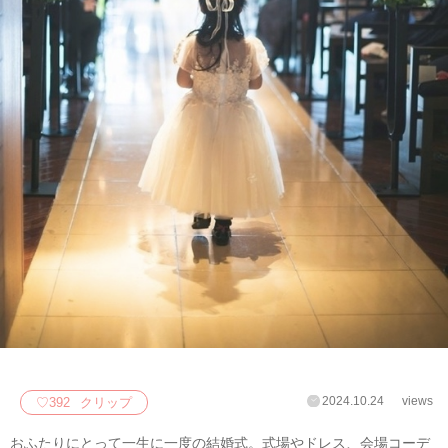
2024.10.24
views
♡
392
クリップ
おふたりにとって一生に一度の結婚式。式場やドレス、会場コーデ