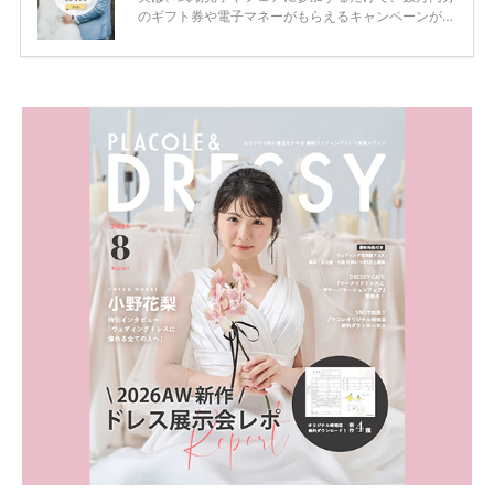
のギフト券や電子マネーがもらえるキャンペーンがあ
ります。 ただし、サイトごとに特典額や条件が違う
ため、比較せずに選ぶと損をしてしまうことも……。
そこでこの記事では、【2026年8月最新】結婚式場見
学キャンペーン特典ランキングを公開！ 比較サイ
ト：プラコレ、ゼクシィ、ハナユメ、マイナビ 掲載
内容：特典金額・条件・応募方法・注意点 「どこが
一番お得？」「プラコレの特典は？」といった疑問も
解決します。 まずは診断で候補を絞れる「ウェディ
ング診断」か、体験型 […]
続きを読む