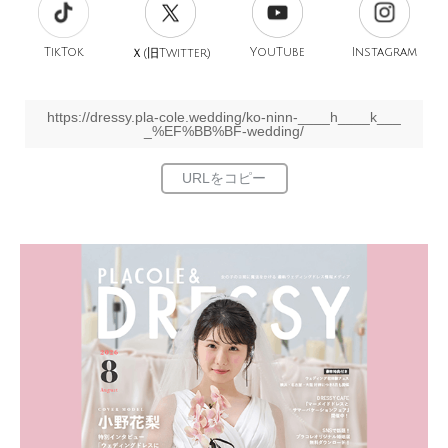
TikTok
旧
YouTube
Instagram
Ｘ(
Twitter)
https://dressy.pla-cole.wedding/ko-ninn-____h____k___
_%EF%BB%BF-wedding/