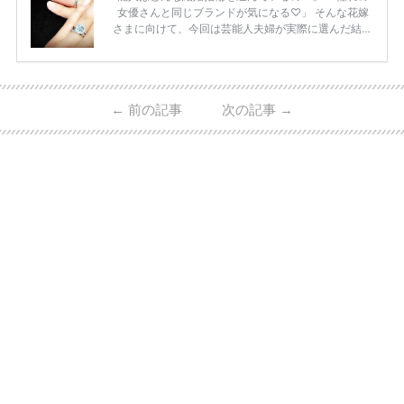
女優さんと同じブランドが気になる♡」 そんな花嫁
さまに向けて、今回は芸能人夫婦が実際に選んだ結婚
指輪・婚約指輪をブランド別にまとめました！ ハリ
ーウィンストンやカルティエ、ティファニーなど世界
的ハイブランドから、俄（NIWAKA）やI-PRIMOなど
日本で人気のブランドまで幅広くご紹介。 さらに、
←
前の記事
次の記事
→
・愛用している芸能人夫婦 ・リングの特徴や魅力 ・
推定価格帯 ・花嫁人気が高い理由 などもあわせて解
説していきます♡ 「芸能人の結婚指輪ってやっぱり
高い？」 「手が届くブランドもある？」 「人気ブラ
[…]
続きを読む