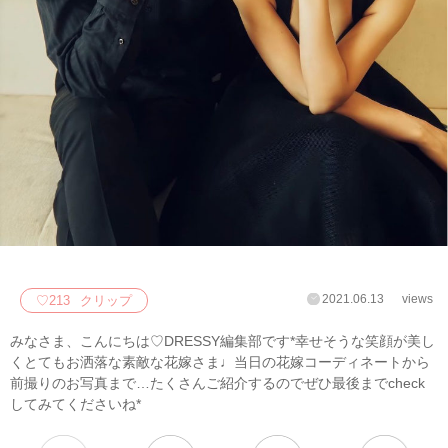
2021.06.13
views
♡
213
クリップ
みなさま、こんにちは♡DRESSY編集部です*幸せそうな笑顔が美し
くとてもお洒落な素敵な花嫁さま♩当日の花嫁コーディネートから
前撮りのお写真まで…たくさんご紹介するのでぜひ最後までcheck
してみてくださいね*