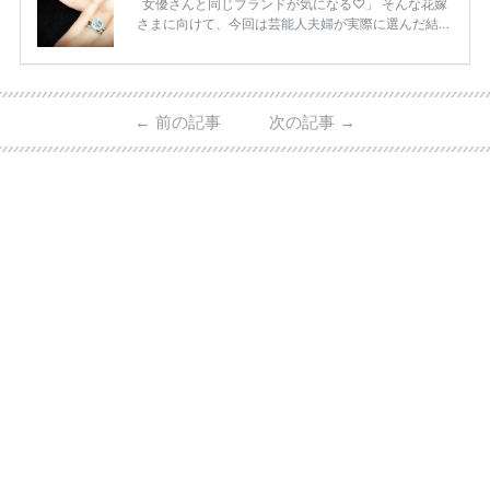
女優さんと同じブランドが気になる♡」 そんな花嫁
さまに向けて、今回は芸能人夫婦が実際に選んだ結婚
指輪・婚約指輪をブランド別にまとめました！ ハリ
ーウィンストンやカルティエ、ティファニーなど世界
的ハイブランドから、俄（NIWAKA）やI-PRIMOなど
日本で人気のブランドまで幅広くご紹介。 さらに、
←
前の記事
次の記事
→
・愛用している芸能人夫婦 ・リングの特徴や魅力 ・
推定価格帯 ・花嫁人気が高い理由 などもあわせて解
説していきます♡ 「芸能人の結婚指輪ってやっぱり
高い？」 「手が届くブランドもある？」 「人気ブラ
[…]
続きを読む