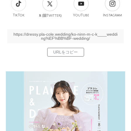
TikTok
旧
YouTube
Instagram
Ｘ(
Twitter)
https://dressy.pla-cole.wedding/ko-ninn-m-c-k____weddi
ng%EF%BB%BF-wedding/