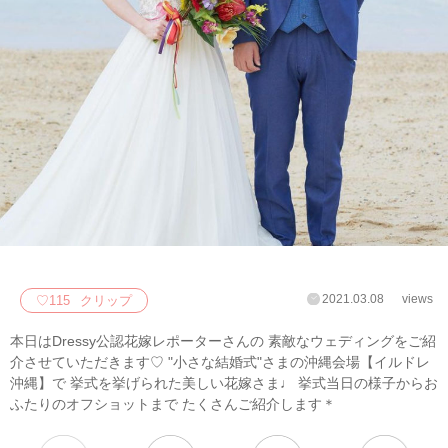
2021.03.08
views
♡
115
クリップ
本日はDressy公認花嫁レポーターさんの 素敵なウェディングをご紹
介させていただきます♡ "小さな結婚式"さまの沖縄会場【イルドレ
沖縄】で 挙式を挙げられた美しい花嫁さま♩ 挙式当日の様子からお
ふたりのオフショットまで たくさんご紹介します＊