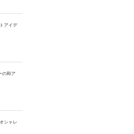
トアイデ
ーの和ア
オシャレ