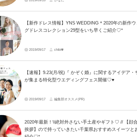
【新作ドレス情報】YNS WEDDING＊2020年の新作
グドレスコレクション29型をいち早くご紹介♡*
2019/09/17
chibi✾
【速報】9.23(月/祝)『 かぞく婚』に関するアイデア
が集まる特化型ウエディングフェス開催♡♥
2019/09/17
編集部オススメ(PR)
2020年最新！\\絶対外さない手土産やギフト♡ // 【顔
挨拶】ので持っていきたい千葉県おすすめスイーツと
紹介♡*