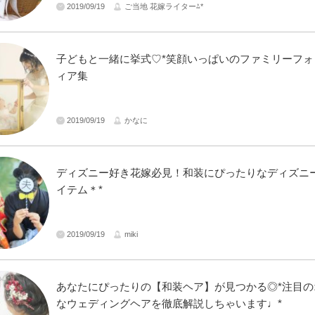
2019/09/19
ご当地 花嫁ライター⁂*
子どもと一緒に挙式♡*笑顔いっぱいのファミリーフォ
ィア集
2019/09/19
かなに
ディズニー好き花嫁必見！和装にぴったりなディズニ
イテム＊*
2019/09/19
miki
あなたにぴったりの【和装ヘア】が見つかる◎*注目の
なウェディングヘアを徹底解説しちゃいます♩*