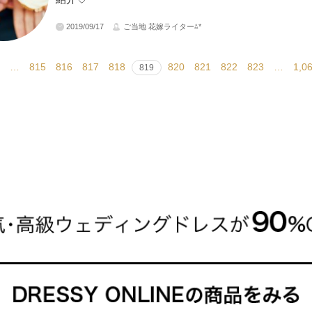
2019/09/17
ご当地 花嫁ライター⁂*
…
815
816
817
818
820
821
822
823
…
1,0
819