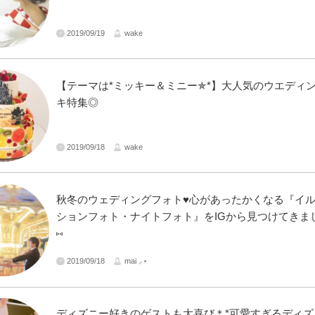
2019/09/19
wake
【テーマは*ミッキー＆ミニー✯*】大人気のウエディ
キ特集◎
2019/09/18
wake
秋冬のウェディングフォト♥心があったかくなる『イ
ションフォト・ナイトフォト』をIGから見つけてきまし
⑅
2019/09/18
mai ⸝⋆
ディズニー好きのゲストも大喜び＊*可愛すぎるディズ