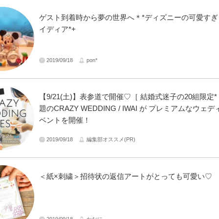
ゲスト到着時から夢の世界へ＊*ディズニーの可愛すぎ
イディア*+
2019/09/18
pon*
【9/21(土)】表参道で開催♡［ 結婚式迷子の20組限定*
題のCRAZY WEDDING / IWAI が プレミアムなウェ
ベントを開催！
2019/09/18
編集部オススメ(PR)
＜紙×刺繍＞招待状の返信アートがとっても可愛い♡
2019/09/18
かなに