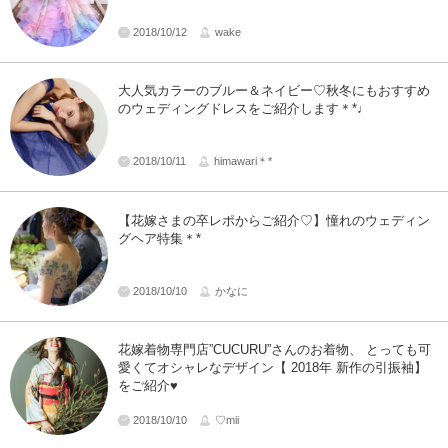
2018/10/12
wake
大人気カラーのブルー＆ネイビー♡秋冬にもおすすめ
のウェディングドレスをご紹介します＊*♩
2018/10/11
himawari＊*
【花嫁さまの卒レポからご紹介♡】憧れのウェディン
グヘア特集＊*
2018/10/10
かなに
花嫁着物専門店”CUCURU”さんのお着物、 とっても可
愛くてオシャレなデザイン【 2018年 新作の引振袖】
をご紹介♥
2018/10/10
♡mii