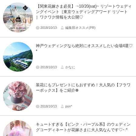
【関東花嫁さま必見】 ~10/20(sat)~ リゾートウェディ
ングイベント［東京ウェディングアワード リゾート
］ワクワク情報を大公開♡
2018/10/13
編集部オススメ(PR)
神戸ウェディングなら絶対にオススメしたい会場4選♡
*
2018/10/13
かなに
装花にもプレゼントにもおすすめ！大人気の【フラワ
ーボックス】をご紹介❁
2018/10/13
pon*
キュートすぎる【ピンク・パープル系】のウェディン
グコーディネートが花嫁さまに大人気なんです♡･:*