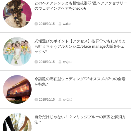
どのヘアアレンジとも相性抜群♡*星ヘアアクセサリー
のウェディングヘアをcheck★
2018/10/15
wake
式場選びのポイント【アクセス】抜群♡でもわがまま
も叶えちゃうアルカンシエルluxe mariage大阪をチェ
ック➴*
2018/10/15
かなに
今話題の滞在型ウェディング♡*オススメの2つの会場
を特集♫
2018/10/15
かなに
自分だけじゃない！？マリッジブルーの原因と解消方
法＊