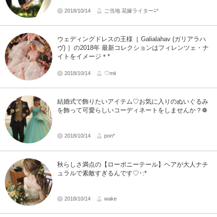
2018/10/14
ご当地 花嫁ライター⁂*
ウェディングドレスの王様［ Galialahav (ガリアラハ
ヴ) ］の2018年 最新コレクションはフィレンツェ・ナ
イトをイメージ＊*
2018/10/14
♡mii
結婚式で飾りたいアイテム♡お気に入りのぬいぐるみ
を飾って可愛らしいコーディネートをしませんか？❁
2018/10/14
pon*
秋らしさ満点の【ローポニーテール】ヘアが大人ナチ
ュラルで素敵すぎるんです♡･:*
2018/10/14
wake