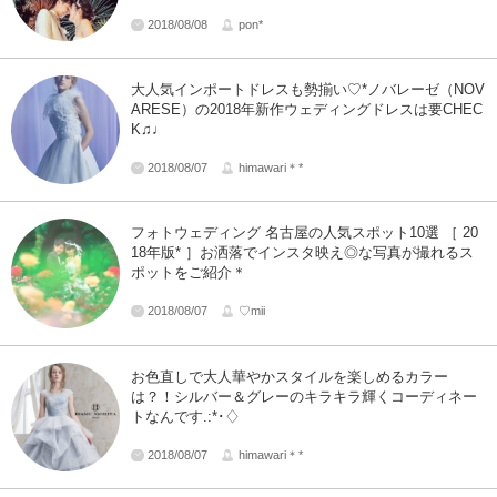
2018/08/08
pon*
大人気インポートドレスも勢揃い♡*ノバレーゼ（NOV
ARESE）の2018年新作ウェディングドレスは要CHEC
K♫♩
2018/08/07
himawari＊*
フォトウェディング 名古屋の人気スポット10選 ［ 20
18年版* ］お洒落でインスタ映え◎な写真が撮れるス
ポットをご紹介＊
2018/08/07
♡mii
お色直しで大人華やかスタイルを楽しめるカラー
は？！シルバー＆グレーのキラキラ輝くコーディネー
トなんです.:*･♢
2018/08/07
himawari＊*