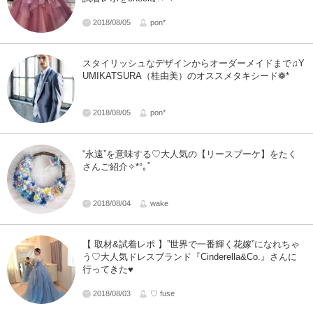
2018/08/05
pon*
スタイリッシュなデザインからオーダーメイドまで♫Y
UMIKATSURA（桂由美）のオススメタキシード❁*
2018/08/05
pon*
“永遠”を意味する♡大人気の【リースブーケ】をたく
さんご紹介✧*°｡˚
2018/08/04
wake
【 取材&試着レポ 】”世界で一番輝く花嫁”になれちゃ
う♡大人気ドレスブランド『Cinderella&Co.』さんに
行ってきた♥
2018/08/03
♡ fuse