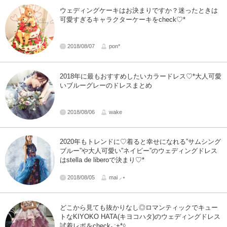
ウェディングケーキはお決まりですか？迷ったときは
可愛すぎるキャラクターケーキをcheck♡*
2018/08/07
pon*
2018年に最もおすすめしたいカラードレス♡*大人可愛
いブルーグレーのドレスまとめ
2018/08/06
wake
2020年もトレンドに♡着ると幸せになれる”サムシング
ブルー”や大人可愛い”ネイビー”のウェディングドレス
はstella de liberoで決まり♡*
2018/08/05
mai ⸝⋆
どこから見ても抜かりなし◎ロマンティックでキュー
トなKIYOKO HATA(キヨコハタ)のウェディングドレス
試着レポをcheck｡:+*♢