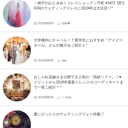
＜神戸の心ときめくドレスショップ＞THE KNOT DES
IGNのウェディングドレスに2019年は大注目♡*
2018/08/09
chibi✾
大学構内にチャペル！？青学生におすすめ『アイビー
ホール』さんの魅力をご紹介♬*
2018/08/09
nao
おしゃれ花嫁さまの間で大人気の『高砂ソファ』♡♥
メリットから2018年最新トレンドのコーディネートま
で一挙ご紹介＊*
2018/08/09
♡ fuse
夏にぴったりのウェディングフォト特集♡