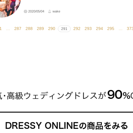
2020/05/04
wake
1
…
287
288
289
290
292
293
294
295
…
37
291