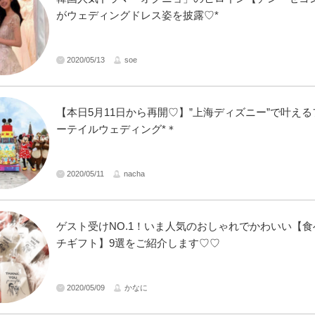
がウェディングドレス姿を披露♡*
2020/05/13
soe
【本日5月11日から再開♡】”上海ディズニー”で叶え
ーテイルウェディング*＊
2020/05/11
nacha
ゲスト受けNO.1！いま人気のおしゃれでかわいい【
チギフト】9選をご紹介します♡♡
2020/05/09
かなに