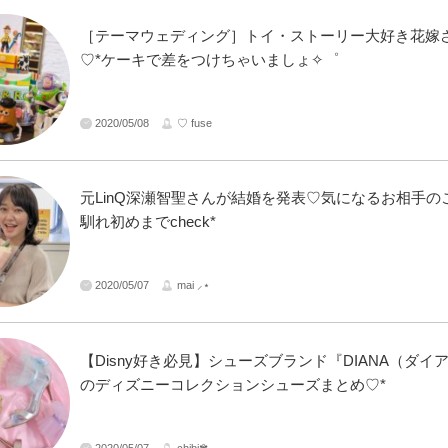
［テーマウェディング］トイ・ストーリー大好き花嫁
♡*ケーキで差をつけちゃいましょ✧゜
2020/05/08
♡ fuse
元LinQ深瀬智聖さんが結婚を発表♡気になるお相手の
馴れ初めまでcheck*
2020/05/07
mai ⸝⋆
【Disny好き必見】シューズブランド『DIANA（ダイ
のディズニーコレクションシューズまとめ♡*
2020/05/07
chibi✾