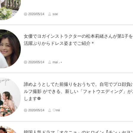
2020/05/14
soe
女優でヨガインストラクターの松本莉緒さんが第1子
活躍ぶりからドレス姿までご紹介＊
2020/05/14
mai ⸝⋆
諦めようとしてた前撮りをおうちで。自宅でプロ顔負け
ルフ撮影 ができる、新しい「フォトウエディング」が
します❁
2020/05/14
♡mii
韓国人気ドラマ「オクニョ」のヒロイン【チン・セヨ