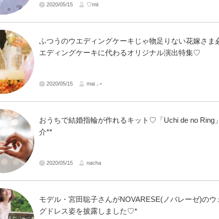
2020/05/15
♡mii
ふつうのウエディングケーキじゃ物足りない花嫁さま
エディングケーキに代わるオリジナル演出特集♡
2020/05/15
mai ⸝⋆
おうちで結婚指輪が作れるキット♡「Uchi de no Rin
介**
2020/05/15
nacha
モデル・宮田聡子さんがNOVARESE(ノバレーゼ)の
グドレス姿を披露しました♡*