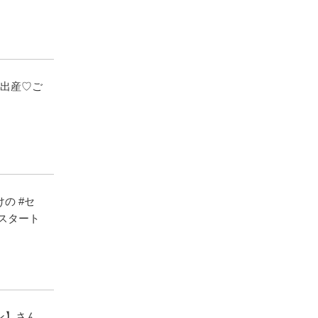
を出産♡ご
の #セ
スタート
ン】さん