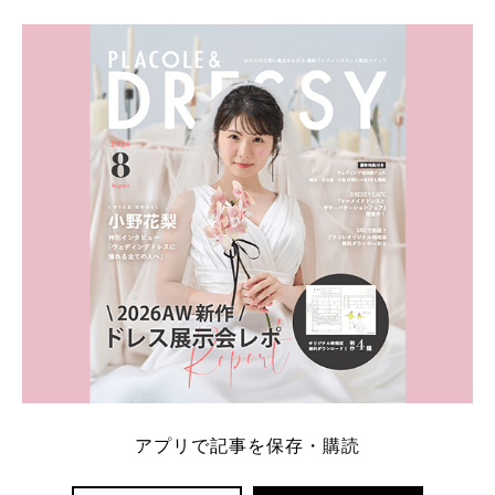
学キャンペーン特典ランキングを公開！ 比較サイ
ト：プラコレ、ゼクシィ、ハナユメ、マイナビ 掲載
内容：特典金額・条件・応募方法・注意点 「どこが
一番お得？」「プラコレの特典は？」といった疑問も
解決します。 まずは診断で候補を絞れる「ウェディ
ング診断」か、体験型 […]
続きを読む
アプリで記事を保存・購読