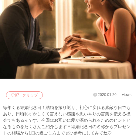
2020.01.20
views
♡
97
クリップ
毎年くる結婚記念日！結婚を振り返り、初心に戻れる素敵な日でも
あり、日頃恥ずかしくて言えない感謝や思いやりの言葉を伝える機
会でもあるんです♩今回はお互いに愛が深められるためのヒントと
なるものをたくさんご紹介します＊結婚記念日の名称からプレゼン
トの相場から1日の過ごし方までぜひ参考にしてみてね♡