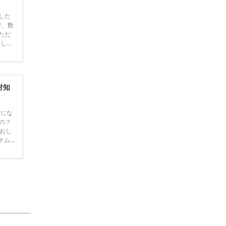
した
で、数
ただ
てしま
学キャ
ハナユ
一番お
断で候
対知
前にな
の？
おし
テム
では
、トラ
の カ
…]
続