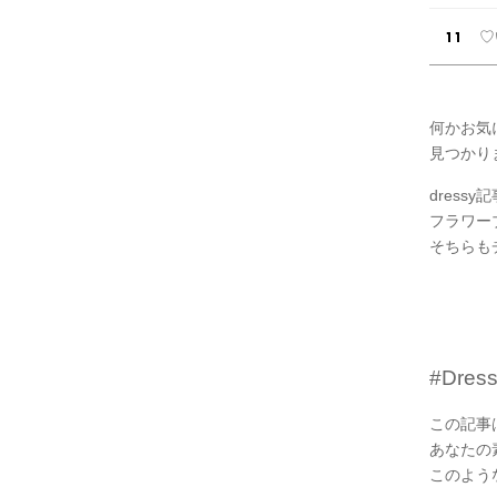
♡
何かお気
見つかり
dress
フラワー
そちらも
#Dre
この記事は
あなたの
このよう