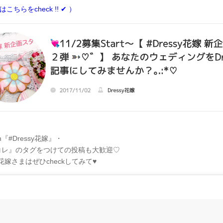
こちらをcheck !! ✔︎ ）
ram『#Dressy花嫁』・
コレ』のタグをつけての投稿も大歓迎♡
嫁さまはぜひcheckしてみて♥