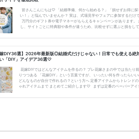
皆さんこんにちは♡ 「結婚準備、何から始める？」「損せずお得に探
い！」と悩んでいませんか？ 実は、式場見学やフェアに参加するだけ
万円分のギフト券や電子マネーがもらえるキャンペーンがあります。 
し、サイトごとに特典額や条件が違うため、比較せずに選ぶと損をし
うことも……。 そこでこの記事では、【2026年8月最新】結婚式場見
ンペーン特典ランキングを公開！ 比較サイト：プラコレ、ゼクシィ、
メ、マイナビ 掲載内容：特典金額・条件・応募方法・注意点 「どこが
得？」「プラコレの特典は？」といった疑問も解決します。 まずは診
嫁DIY36選】2026年最新版◎結婚式だけじゃない！日常でも使える絶
補を絞れる「ウェディング診断」か、体験型 […]
続きを読む
い「DIY」アイデア36選♡
花嫁DIYではどんなアイテムを作るの？ プレ花嫁さまの中では当たり
りつつある 「花嫁DIY」という言葉ですが、 いったい何を作ったらいい
どんなものが自分で作れるの？という方へ 定番アイテムからトレンドの
ゃれアイテムまで まとめてご紹介します♡ まずは定番のペーパーアイ
「花嫁DIY」で、最もチャレンジする人が多いのが、 ペーパーアイテム
ないでしょうか？ コストダウンやオリジナリティを 出していくために
イしてみたいですよね？ 結婚式のテーマに合わせて、ペーパーアイテム
ラーやデザインを統一して作ると、 一気にオシャレ感度アップ♡ 招待 [
きを読む