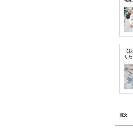
【花
りた
目次