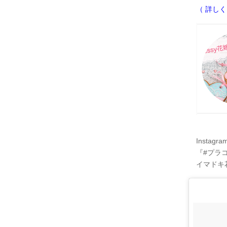
（ 詳しくは
Instag
『#プラ
イマドキ花