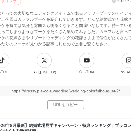
2018.05.
クリップ
にとっての大切なウェディングアイテムであるフラワーブーケのアイデ
す。今回はカラフルブーケを紹介していきます。どんな結婚式でも花嫁
ーケを持てば気分も雰囲気も明るくなること間違いなしです。持ってい
なってしまうようなブーケをたくさん集めてみました。カラフルと言っ
ーケの花嫁さまやリゾートウェディングの花嫁さままで個性がたくさん
ったりのブーケが見つかる記事にしたので是非ご覧ください。
kTok
旧
YouTube
Insta
Ｘ(
Twitter)
https://dressy.pla-cole.wedding/wedding-colorfulbouquet/2/
026年8月最新】結婚式場見学キャンペーン・特典ランキング｜プラコ
介サイトを徹底比較