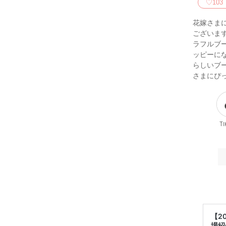
♡
103
花嫁さま
ございま
ラフルブ
ッピーに
らしいブ
さまにぴ
Ti
【2
場紹