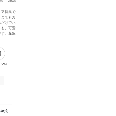
30
views
ィア特集で
さまでもカ
るだけでハ
ても、可愛
です。花嫁
gram
レや式