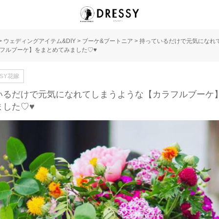
>
ウェディングアイテム&DIY
>
ブーケ&ブートニア
>
持っているだけで元気になれ
フルブーケ】をまとめてみました♡♥
SSY花嫁
いるだけで元気になれてしまうような【カラフルブーケ
ました♡♥