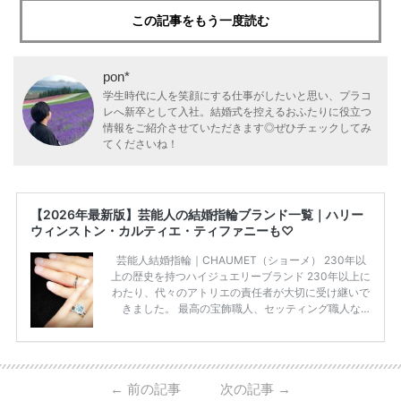
この記事をもう一度読む
pon*
学生時代に人を笑顔にする仕事がしたいと思い、プラコ
レへ新卒として入社。結婚式を控えるおふたりに役立つ
情報をご紹介させていただきます◎ぜひチェックしてみ
てくださいね！
【2026年最新版】芸能人の結婚指輪ブランド一覧｜ハリー
ウィンストン・カルティエ・ティファニーも♡
芸能人結婚指輪｜CHAUMET（ショーメ） 230年以
上の歴史を持つハイジュエリーブランド 230年以上に
わたり、代々のアトリエの責任者が大切に受け継いで
きました。 最高の宝飾職人、セッティング職人な
ど、 ジュエリー製作にかかわる人々が、厳選された
高品質の宝石を扱っています。 至高のデザインと品
質にうっとりしてしまうブランドです♡ 矢沢心さ
ん・魔裟斗さんの婚約指輪 魔裟斗さんが矢沢さんに
←
前の記事
次の記事
→
贈られた指輪は1カラットのものです。 ショーメの価