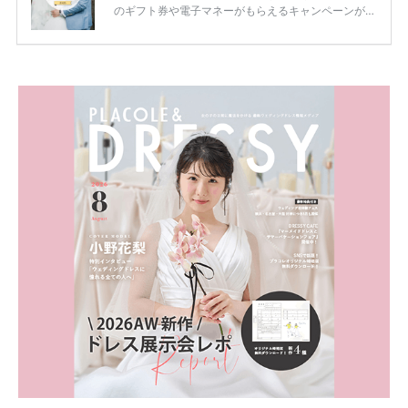
のギフト券や電子マネーがもらえるキャンペーンがあ
ります。 ただし、サイトごとに特典額や条件が違う
ため、比較せずに選ぶと損をしてしまうことも……。
そこでこの記事では、【2026年8月最新】結婚式場見
学キャンペーン特典ランキングを公開！ 比較サイ
ト：プラコレ、ゼクシィ、ハナユメ、マイナビ 掲載
内容：特典金額・条件・応募方法・注意点 「どこが
一番お得？」「プラコレの特典は？」といった疑問も
解決します。 まずは診断で候補を絞れる「ウェディ
ング診断」か、体験型 […]
続きを読む