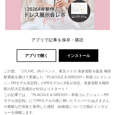
アプリで記事を保存・購読
アプリで開く
インストール
この度、「17LIVE」内イベント、東京メトロ 表参道駅＆阪急 梅田
駅看板を懸けて実施した『PLACOLE & DRESSY～和装コレクショ
ン～PRモデル決定戦』のPRモデルに8名が決定。表参道駅＆梅田
駅の巨大広告掲出が6/10よりスタート！
この記事では、『PLACOLE & DRESSY～和装コレクション～PR
モデル決定戦』にてPRモデルの座に輝いたライバーたぬさまさん
の素敵な打掛姿と着用した感想・結婚感についての独占インタビ
ューを掲載します。