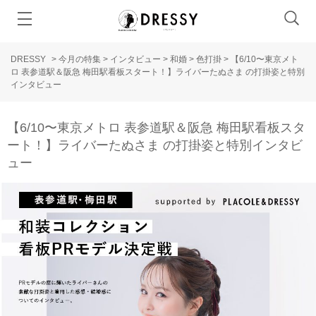
DRESSY
>
今月の特集
>
インタビュー
>
和婚
>
色打掛
>
【6/10〜東京メト
ロ 表参道駅＆阪急 梅田駅看板スタート！】ライバーたぬさま の打掛姿と特別
インタビュー
【6/10〜東京メトロ 表参道駅＆阪急 梅田駅看板スタ
ート！】ライバーたぬさま の打掛姿と特別インタビ
ュー