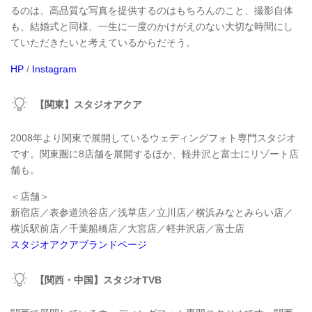
るのは、高品質な写真を提供するのはもちろんのこと、撮影自体
も、結婚式と同様、一生に一度のかけがえのない大切な時間にし
ていただきたいと考えているからだそう。
HP
/
Instagram
【関東】スタジオアクア
2008年より関東で展開しているウェディングフォト専門スタジオ
です。関東圏に8店舗を展開するほか、軽井沢と富士にリゾート店
舗も。
＜店舗＞
新宿店／表参道渋谷店／浅草店／立川店／横浜みなとみらい店／
横浜駅前店／千葉船橋店／大宮店／軽井沢店／富士店
スタジオアクアブランドページ
【関西・中国】スタジオTVB