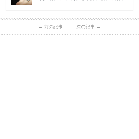
指輪・婚約指輪をブランド別にまとめました！ ハリ
ーウィンストンやカルティエ、ティファニーなど世界
的ハイブランドから、俄（NIWAKA）やI-PRIMOなど
日本で人気のブランドまで幅広くご紹介。 さらに、
←
前の記事
次の記事
→
・愛用している芸能人夫婦 ・リングの特徴や魅力 ・
推定価格帯 ・花嫁人気が高い理由 などもあわせて解
説していきます♡ 「芸能人の結婚指輪ってやっぱり
高い？」 「手が届くブランドもある？」 「人気ブラ
[…]
続きを読む