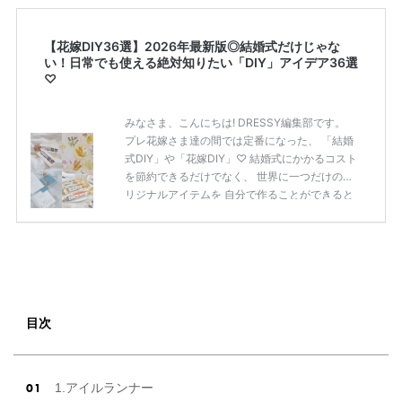
【花嫁DIY36選】2026年最新版◎結婚式だけじゃな
い！日常でも使える絶対知りたい「DIY」アイデア36選
♡
みなさま、こんにちは! DRESSY編集部です。
プレ花嫁さま達の間では定番になった、 「結婚
式DIY」や「花嫁DIY」♡ 結婚式にかかるコスト
を節約できるだけでなく、 世界に一つだけのオ
リジナルアイテムを 自分で作ることができると
いうのが魅力ですよね◎ そこで今回は、「花嫁
DIY」におすすめしたい 定番アイテムからトレ
ンドのおしゃれアイテムまで まとめてご紹介し
ます♡ ぜひ最後までcheckして オリジナルアイ
テムを作ってみてくださいね◎ ＼花嫁必見／今
月の式場探しで特典が貰えるサイトランキング
♡ 【7月はとっても豪華◎*】式場探しで特典が
目次
貰えるサイトランキング♡♥各社のキャンペー
ン内容をま […]
続きを読む
1.アイルランナー