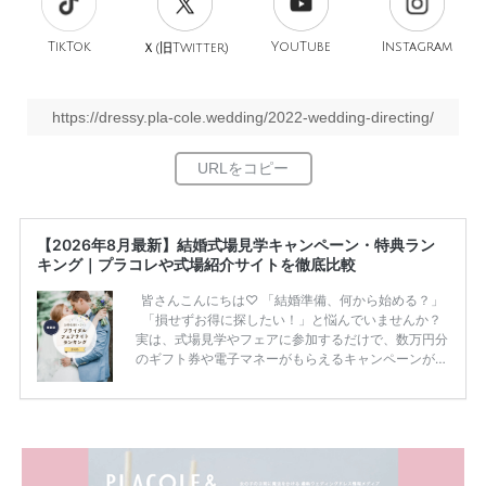
TikTok
旧
YouTube
Instagram
Ｘ(
Twitter)
https://dressy.pla-cole.wedding/2022-wedding-directing/
【2026年8月最新】結婚式場見学キャンペーン・特典ラン
キング｜プラコレや式場紹介サイトを徹底比較
皆さんこんにちは♡ 「結婚準備、何から始める？」
「損せずお得に探したい！」と悩んでいませんか？
実は、式場見学やフェアに参加するだけで、数万円分
のギフト券や電子マネーがもらえるキャンペーンがあ
ります。 ただし、サイトごとに特典額や条件が違う
ため、比較せずに選ぶと損をしてしまうことも……。
そこでこの記事では、【2026年8月最新】結婚式場見
学キャンペーン特典ランキングを公開！ 比較サイ
ト：プラコレ、ゼクシィ、ハナユメ、マイナビ 掲載
内容：特典金額・条件・応募方法・注意点 「どこが