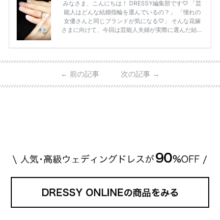
みなさま、こんにちは！ DRESSY編集部です♡ 「芸
能人はどんな結婚指輪を選んでいるの？」 「憧れの
女優さんと同じブランドが気になる♡」 そんな花嫁
さまに向けて、今回は芸能人夫婦が実際に選んだ結婚
指輪・婚約指輪をブランド別にまとめました！ ハリ
ーウィンストンやカルティエ、ティファニーなど世界
的ハイブランドから、俄（NIWAKA）やI-PRIMOなど
日本で人気のブランドまで幅広くご紹介。 さらに、
←
前の記事
次の記事
→
・愛用している芸能人夫婦 ・リングの特徴や魅力 ・
推定価格帯 ・花嫁人気が高い理由 などもあわせて解
説していきます♡ 「芸能人の結婚指輪ってやっぱり
高い？」 「手が届くブランドもある？」 「人気ブラ
[…]
続きを読む