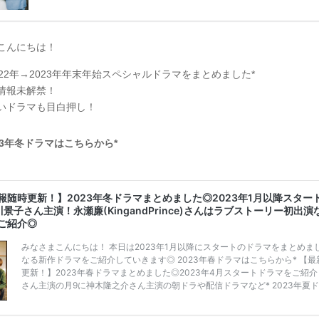
うことも……。 そこでこの記事では、【2026年8月最新】結婚式場見
ンペーン特典ランキングを公開！ 比較サイト：プラコレ、ゼクシィ、
メ、マイナビ 掲載内容：特典金額・条件・応募方法・注意点 「どこが
得？」「プラコレの特典は？」といった疑問も解決します。 まずは診
こんにちは！
補を絞れる「ウェディング診断」か、体験型 […]
続きを読む
022年→2023年年末年始スペシャルドラマをまとめました*
情報未解禁！
いドラマも目白押し！
23年冬ドラマはこちらから*