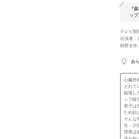
『森
ップ
テレビ朝
出演者：
秋野太作
あ
心臓外
されて
臨場し
ップ経
英子は
ため顔
そんな
生・川
理香は
況を知