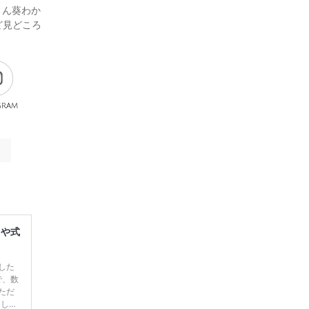
さん葵わか
ど見どころ
gram
レや式
した
で、数
ただ
てしま