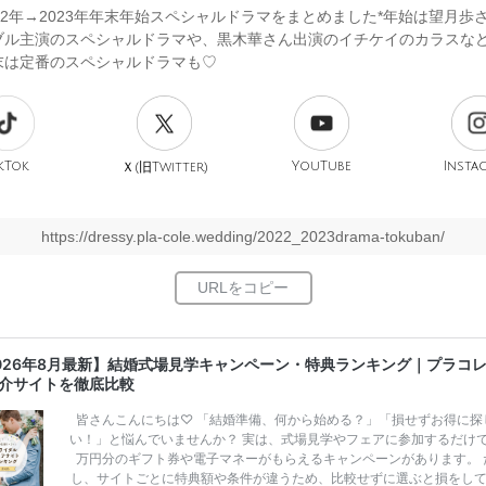
22年→2023年年末年始スペシャルドラマをまとめました*年始は望月歩
ブル主演のスペシャルドラマや、黒木華さん出演のイチケイのカラスな
末は定番のスペシャルドラマも♡
kTok
旧
YouTube
Insta
Ｘ(
Twitter)
https://dressy.pla-cole.wedding/2022_2023drama-tokuban/
026年8月最新】結婚式場見学キャンペーン・特典ランキング｜プラコ
介サイトを徹底比較
皆さんこんにちは♡ 「結婚準備、何から始める？」「損せずお得に探
い！」と悩んでいませんか？ 実は、式場見学やフェアに参加するだけ
万円分のギフト券や電子マネーがもらえるキャンペーンがあります。 
し、サイトごとに特典額や条件が違うため、比較せずに選ぶと損をし