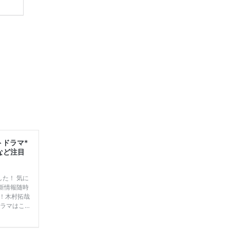
学キャ
ハナユ
一番お
断で候