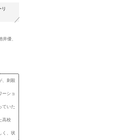
ーリ
徳井優、
が、刺殺
ワーショ
っていた
た高校
しく、状