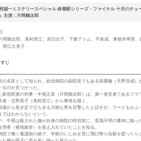
村誠一ミステリースペシャル 終着駅シリーズ・ファイナル 十月のチュ
』主演：片岡鶴太郎
日
片岡鶴太郎、美村里江、原日出子、下條アトム、平泉成、東根作寿英、
、岡江久美子
らすじ
科の名医として知られ、総合病院の副院長でもある前園徹（天野浩成）
いるのが見つかった。
た新宿西署の刑事・牛尾正直（片岡鶴太郎）は、第一発見者であるフラ
営者・北野英子（美村里江）から事情を聴く。
現場から急ぎ足で立ち去る大柄な男を目撃したと話すが、フードをかぶ
まではわからないという。
中、牛尾は殺された徹が自身の病院の特別室に、意識不明の重体に陥っ
合理香（菊地姫奈）を迎え入れていたことを知る。
病院で働く看護師の娘で、学校のいじめを苦に飛び降り自殺を図ったら
った徹が母子に手を差し伸べた形だった。