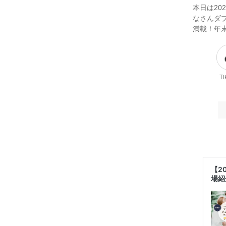
本日は20
なさんダ
満載！年
Ti
【2
場紹