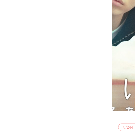
♡
244