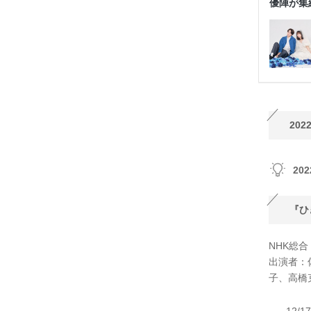
20
20
『ひ
NHK総合
出演者：
子、高橋