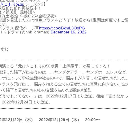
17(土)総合 よる10時スタート
ひきこもり先生
シーズン2】
放送前に前作再放送中！
は＜第3話・最終話＞
2/17(土)総合 午前0:25<金曜深夜>
・2話を見逃した方はNHKプラスをどうぞ！放送から1週間は何度でもご
ます。
HKプラス 配信ページ🔻
https://t.co/xBkmL3OoPG
ＨＫドラマ (@nhk_dramas)
December 16, 2022
らすじ
朗演じる「元ひきこもりの50歳男・上嶋陽平」が帰ってくる！
復帰した陽平が出会うのは……ヤングケアラー、ヤングホームレスなど
ロナによって学校生活や社会の中で、悩みもがき苦しむ若者たちだった
クラスを飛び出し、悩みを抱える全ての若者たちに真摯に向き合い、全
いく陽平と若者たちの心の交流を描いた感動の物語。
どうでもよくない！」は、2022年12月17日より放送。後編「言えなか
2022年12月24日より放送。
22年12月22日（木） 2022年12月29日（木） 20:00〜