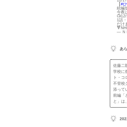
12/
【
#
続編
今夜
📺1
1話
だけ
🔻N
— Ｎ
あ
佐藤二
学校に
ト・コ
不登校
添って
前編「
と」は、
20