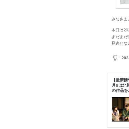
みなさま
本日は2
まだまだ
見逃せな
20