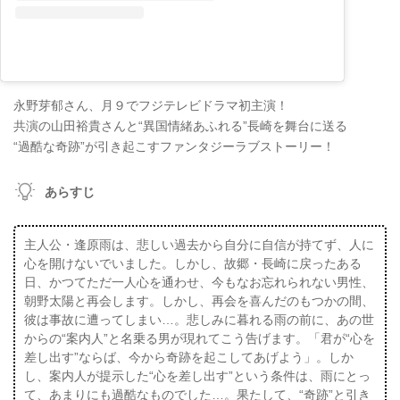
永野芽郁さん、月９でフジテレビドラマ初主演！
共演の山田裕貴さんと“異国情緒あふれる”長崎を舞台に送る
“過酷な奇跡”が引き起こすファンタジーラブストーリー！
あらすじ
主人公・逢原雨は、悲しい過去から自分に自信が持てず、人に
心を開けないでいました。しかし、故郷・長崎に戻ったある
日、かつてただ一人心を通わせ、今もなお忘れられない男性、
朝野太陽と再会します。しかし、再会を喜んだのもつかの間、
彼は事故に遭ってしまい…。悲しみに暮れる雨の前に、あの世
からの“案内人”と名乗る男が現れてこう告げます。「君が“心を
差し出す”ならば、今から奇跡を起こしてあげよう」。しか
し、案内人が提示した“心を差し出す”という条件は、雨にとっ
て、あまりにも過酷なものでした…。果たして、“奇跡”と引き