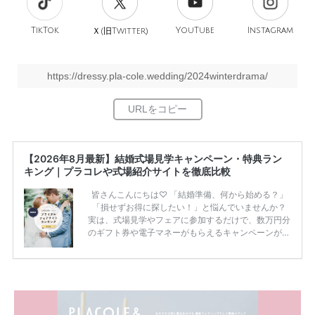
TikTok
旧
YouTube
Instagram
Ｘ(
Twitter)
https://dressy.pla-cole.wedding/2024winterdrama/
【2026年8月最新】結婚式場見学キャンペーン・特典ラン
キング｜プラコレや式場紹介サイトを徹底比較
皆さんこんにちは♡ 「結婚準備、何から始める？」
「損せずお得に探したい！」と悩んでいませんか？
実は、式場見学やフェアに参加するだけで、数万円分
のギフト券や電子マネーがもらえるキャンペーンがあ
ります。 ただし、サイトごとに特典額や条件が違う
ため、比較せずに選ぶと損をしてしまうことも……。
そこでこの記事では、【2026年8月最新】結婚式場見
学キャンペーン特典ランキングを公開！ 比較サイ
ト：プラコレ、ゼクシィ、ハナユメ、マイナビ 掲載
内容：特典金額・条件・応募方法・注意点 「どこが