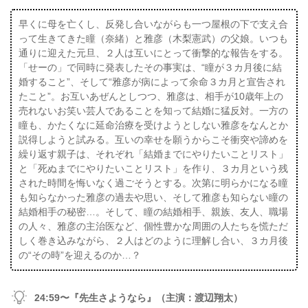
早くに母を亡くし、反発し合いながらも一つ屋根の下で支え合
って生きてきた瞳（奈緒）と雅彦（木梨憲武）の父娘。いつも
通りに迎えた元旦、２人は互いにとって衝撃的な報告をする。
「せーの」で同時に発表したその事実は、“瞳が３カ月後に結
婚すること”、そして“雅彦が病によって余命３カ月と宣告され
たこと”。お互いあぜんとしつつ、雅彦は、相手が10歳年上の
売れないお笑い芸人であることを知って結婚に猛反対。一方の
瞳も、かたくなに延命治療を受けようとしない雅彦をなんとか
説得しようと試みる。互いの幸せを願うからこそ衝突や諦めを
繰り返す親子は、それぞれ「結婚までにやりたいことリスト」
と「死ぬまでにやりたいことリスト」を作り、３カ月という残
された時間を悔いなく過ごそうとする。次第に明らかになる瞳
も知らなかった雅彦の過去や思い、そして雅彦も知らない瞳の
結婚相手の秘密…。そして、瞳の結婚相手、親族、友人、職場
の人々、雅彦の主治医など、個性豊かな周囲の人たちを慌ただ
しく巻き込みながら、２人はどのように理解し合い、３カ月後
の“その時”を迎えるのか…？
24:59〜『先生さようなら』（主演：渡辺翔太）