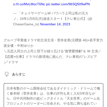
s://t.co/MvLMocT6Nc
pic.twitter.com/96SQ509wPN
— 「チェイサーゲームW パワハラ上司は私の元カ
ノ」24年1月8日(月)放送スタート【テレ東公式】 (@
ChaserGame_tx)
November 14, 2023
グループ卒業後ドラマ初主演主演・菅井友香(元櫻坂 46)×若手実力
派女優・中村ゆりか
＼元恋人同士の上司と部下が繰り広げる”復讐愛憎劇”を W 主演／
【恋愛×仕事】ドラマの新境地に挑んだ、テレ東初の”レズビア
ン”ドラマ
あらすじ
日本有数のゲーム開発会社であるダイナミック・ドリームで働
く春本樹（菅井友香）は、仕事の評判も良く入社5年目なが
ら、日中共同制作の超ビッグタイトル『天女世界』のゲーム化
プロジェクトのリーダーに任命され、やる気に満ち溢れてい