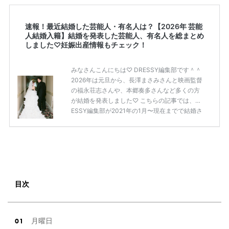
速報！最近結婚した芸能人・有名人は？【2026年 芸能
人結婚入籍】結婚を発表した芸能人、有名人を総まとめ
しました♡妊娠出産情報もチェック！
みなさんこんにちは♡ DRESSY編集部です＾＾
2026年は元旦から、長澤まさみさんと映画監督
の福永荘志さんや、本郷奏多さんなど多くの方
が結婚を発表しました♡ こちらの記事では、DR
ESSY編集部が2021年の1月〜現在までで結婚さ
れた芸能人の方をまとめてみました！ さまざま
な芸能人や有名人の方の幸せな結婚報告をぜひ
ご覧ください♡ こちらの記事は随時更新して行
きます◎ ぜひcheckしてくださいね♡ 【7/20
(土)7/21(日)7/22(月)限定】＜横浜駅直結＞結婚
式場相談やスタートドレスフォト、前撮り相談
もできちゃう♡ウェディング初体験フェス in 横
目次
浜⚐ 【7/27(土)7/28(日) […]
続きを読む
月曜日