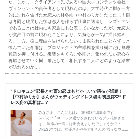
た。しかし、クライアント先である中国大手コンテンツ会社・
ヴィンセントの責任者として現れたのは、大学時代に樹が一方
的に別れを告げた元恋人の林冬雨（中村ゆりか）だった…！樹
は冬雨と破局した後は恋人を作らず仕事に邁進し、レズビアン
であることは社内にも家族にも公表していなかったが、元恋人
が突然目の前に現れたことにより、気持ちが一気に揺れ始め
る。一方、樹に理由を告げられないまま振られたことをずっと
恨んでいた冬雨は、プロジェクトの主導権を握り樹にだけ無理
難題を押し付ける。復讐をもくろむ冬雨と、報われない恋心を
再燃させていく樹。果たして、相反する二人にどのような結末
が訪れるのか…。