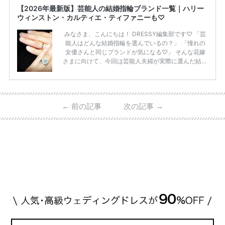
【2026年最新版】芸能人の結婚指輪ブランド一覧｜ハリー
ウィンストン・カルティエ・ティファニーも♡
みなさま、こんにちは！ DRESSY編集部です♡ 「芸
能人はどんな結婚指輪を選んでいるの？」 「憧れの
女優さんと同じブランドが気になる♡」 そんな花嫁
さまに向けて、今回は芸能人夫婦が実際に選んだ結婚
指輪・婚約指輪をブランド別にまとめました！ ハリ
ーウィンストンやカルティエ、ティファニーなど世界
的ハイブランドから、俄（NIWAKA）やI-PRIMOなど
日本で人気のブランドまで幅広くご紹介。 さらに、
←
前の記事
次の記事
→
・愛用している芸能人夫婦 ・リングの特徴や魅力 ・
推定価格帯 ・花嫁人気が高い理由 などもあわせて解
説していきます♡ 「芸能人の結婚指輪ってやっぱり
高い？」 「手が届くブランドもある？」 「人気ブラ
[…]
続きを読む