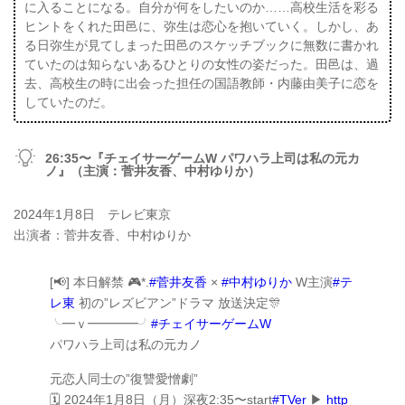
に入ることになる。自分が何をしたいのか……高校生活を彩る
ヒントをくれた田邑に、弥生は恋心を抱いていく。しかし、あ
る日弥生が見てしまった田邑のスケッチブックに無数に書かれ
ていたのは知らないあるひとりの女性の姿だった。田邑は、過
去、高校生の時に出会った担任の国語教師・内藤由美子に恋を
していたのだ。
26:35〜『チェイサーゲームW パワハラ上司は私の元カ
ノ』（主演：菅井友香、中村ゆりか）
2024年1月8日 テレビ東京
出演者：菅井友香、中村ゆりか
[📢] 本日解禁 🎮*.
#菅井友香
×
#中村ゆりか
W主演
#テ
レ東
初の”レズビアン”ドラマ 放送決定🎊
╰━ｖ━━━━╯
#チェイサーゲームW
パワハラ上司は私の元カノ
元恋人同士の”復讐愛憎劇”
🗓️ 2024年1月8日（月）深夜2:35〜start
#TVer
▶
http