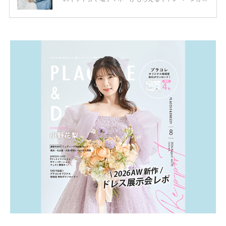
ります。 ただし、サイトごとに特典額や条件が違う
ため、比較せずに選ぶと損をしてしまうことも……。
そこでこの記事では、【2026年8月最新】結婚式場見
学キャンペーン特典ランキングを公開！ 比較サイ
ト：プラコレ、ゼクシィ、ハナユメ、マイナビ 掲載
内容：特典金額・条件・応募方法・注意点 「どこが
一番お得？」「プラコレの特典は？」といった疑問も
解決します。 まずは診断で候補を絞れる「ウェディ
ング診断」か、体験型 […]
続きを読む