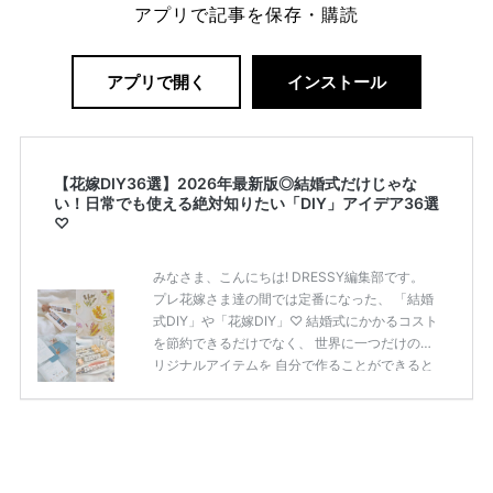
アプリで記事を保存・購読
アプリで開く
インストール
【花嫁DIY36選】2026年最新版◎結婚式だけじゃな
い！日常でも使える絶対知りたい「DIY」アイデア36選
♡
みなさま、こんにちは! DRESSY編集部です。
プレ花嫁さま達の間では定番になった、 「結婚
式DIY」や「花嫁DIY」♡ 結婚式にかかるコスト
を節約できるだけでなく、 世界に一つだけのオ
リジナルアイテムを 自分で作ることができると
いうのが魅力ですよね◎ そこで今回は、「花嫁
DIY」におすすめしたい 定番アイテムからトレ
ンドのおしゃれアイテムまで まとめてご紹介し
ます♡ ぜひ最後までcheckして オリジナルアイ
テムを作ってみてくださいね◎ ＼花嫁必見／今