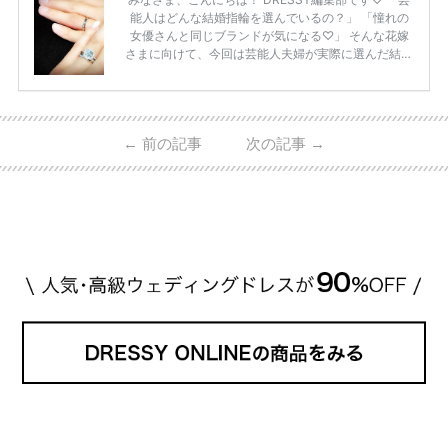
能人はどんな結婚指輪を選んでいるの？」 「憧れの
女優さんと同じブランドが気になる♡」 そんな花嫁
さまに向けて、今回は芸能人夫婦が実際に選んだ結婚
指輪・婚約指輪をブランド別にまとめました！ ハリ
ーウィンストンやカルティエ、ティファニーなど世界
的ハイブランドから、俄（NIWAKA）やI-PRIMOなど
日本で人気のブランドまで幅広くご紹介。 さらに、
←
前の記事
次の記事
→
・愛用している芸能人夫婦 ・リングの特徴や魅力 ・
推定価格帯 ・花嫁人気が高い理由 などもあわせて解
説していきます♡ 「芸能人の結婚指輪ってやっぱり
高い？」 「手が届くブランドもある？」 「人気ブラ
[…]
続きを読む