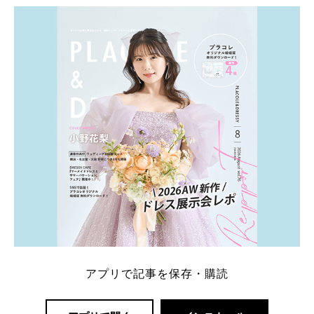
ト：プラコレ、ゼクシィ、ハナユメ、マイナビ 掲載
内容：特典金額・条件・応募方法・注意点 「どこが
一番お得？」「プラコレの特典は？」といった疑問も
解決します。 まずは診断で候補を絞れる「ウェディ
ング診断」か、体験型 […]
続きを読む
アプリで記事を保存・購読