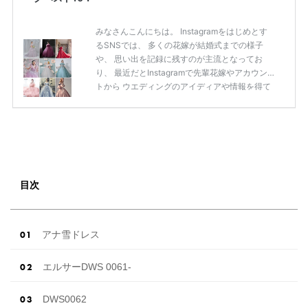
みなさんこんにちは。 Instagramをはじめとす
るSNSでは、 多くの花嫁が結婚式までの様子
や、 思い出を記録に残すのが主流となってお
り、 最近だとInstagramで先輩花嫁やアカウン
トから ウエディングのアイディアや情報を得て
いる花嫁が増えてきていますよね。 ​ 今回は常に
アンテナをはっている TikTok、Instagramユー
ザー768名が 2025年秋冬新作ドレスコレクショ
ンの 人気投票に参加しました。 こちらの記事で
は集計結果をリアルなランキングにまとめてい
ます。 (※2025年8月の調査結果です) ​​ ドレスの
こだわりに関するアンケートでは、 全体の86％
目次
の女性がドレスにこ […]
続きを読む
アナ雪ドレス
エルサーDWS 0061-
DWS0062