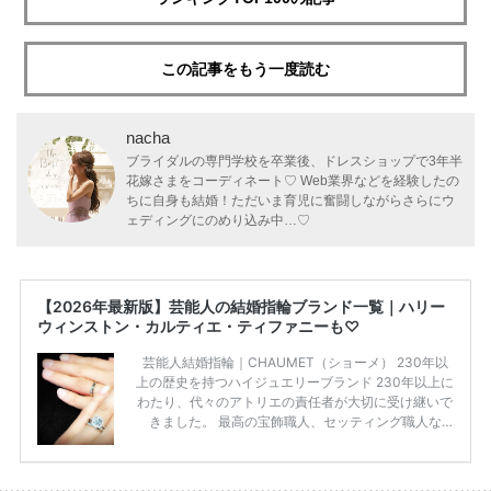
この記事をもう一度読む
nacha
ブライダルの専門学校を卒業後、ドレスショップで3年半
花嫁さまをコーディネート♡ Web業界などを経験したの
ちに自身も結婚！ただいま育児に奮闘しながらさらにウ
ェディングにのめり込み中…♡
【2026年最新版】芸能人の結婚指輪ブランド一覧｜ハリー
ウィンストン・カルティエ・ティファニーも♡
芸能人結婚指輪｜CHAUMET（ショーメ） 230年以
上の歴史を持つハイジュエリーブランド 230年以上に
わたり、代々のアトリエの責任者が大切に受け継いで
きました。 最高の宝飾職人、セッティング職人な
ど、 ジュエリー製作にかかわる人々が、厳選された
高品質の宝石を扱っています。 至高のデザインと品
質にうっとりしてしまうブランドです♡ 矢沢心さ