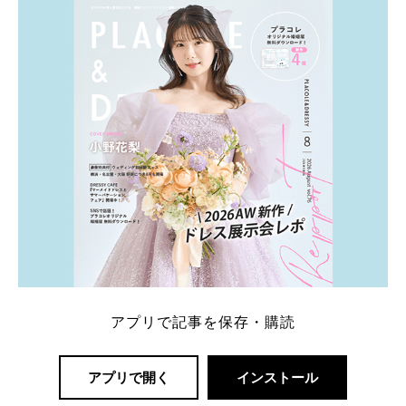
一番お得？」「プラコレの特典は？」といった疑問も
解決します。 まずは診断で候補を絞れる「ウェディ
ング診断」か、体験型 […]
続きを読む
アプリで記事を保存・購読
アプリで開く
インストール