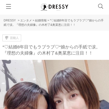
DRESSY
>
エンタメ
>
結婚情報
>
*♡結婚8年目でもラブラブ♡*娘からの手
紙で涙。『理想の夫婦像』の木村了&奥菜恵に注目！！
芸能人
*♡結婚8年目でもラブラブ♡*娘からの手紙で涙。
『理想の夫婦像』の木村了&奥菜恵に注目！！