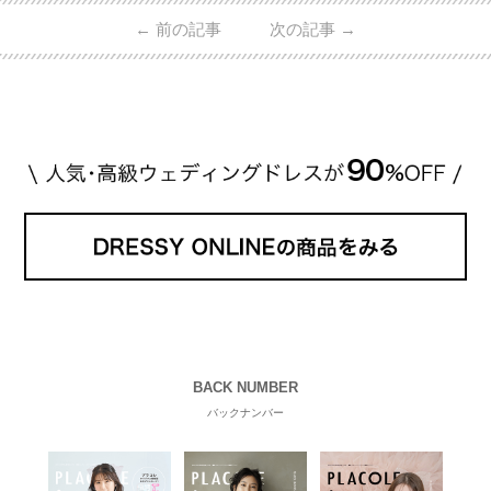
ん・魔裟斗さんの婚約指輪 魔裟斗さんが矢沢さんに
←
前の記事
次の記事
→
贈られた指輪は1カラットのものです。 ショーメの価
格相場は30万～60万ですが、 高いものだと数百万円
程です。1カラットが約200万円なので、 魔裟斗さん
が選んだ指輪は200万円以上のものだと想定できま
す。 【 […]
続きを読む
BACK NUMBER
バックナンバー