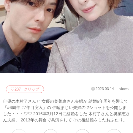
2023.03.14
views
♡
237
クリップ
俳優の木村了さんと 女優の奥菜恵さん夫婦が 結婚6年周年を迎えて
「#6周年 #7年目突入」の 仲睦まじい夫婦の 2ショットを公開しま
した・・・♡♡ 2016年3月12日に結婚をした 木村了さんと奥菜恵さ
ん夫婦。 2013年の舞台で共演をして その後結婚をしたおふたり。