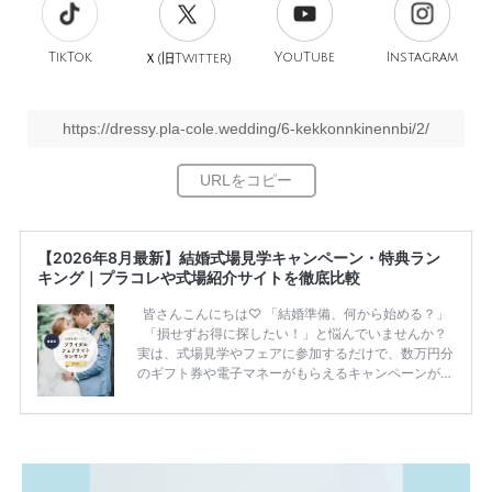
TikTok
旧
YouTube
Instagram
Ｘ(
Twitter)
https://dressy.pla-cole.wedding/6-kekkonnkinennbi/2/
【2026年8月最新】結婚式場見学キャンペーン・特典ラン
キング｜プラコレや式場紹介サイトを徹底比較
皆さんこんにちは♡ 「結婚準備、何から始める？」
「損せずお得に探したい！」と悩んでいませんか？
実は、式場見学やフェアに参加するだけで、数万円分
のギフト券や電子マネーがもらえるキャンペーンがあ
ります。 ただし、サイトごとに特典額や条件が違う
ため、比較せずに選ぶと損をしてしまうことも……。
そこでこの記事では、【2026年8月最新】結婚式場見
学キャンペーン特典ランキングを公開！ 比較サイ
ト：プラコレ、ゼクシィ、ハナユメ、マイナビ 掲載
内容：特典金額・条件・応募方法・注意点 「どこが