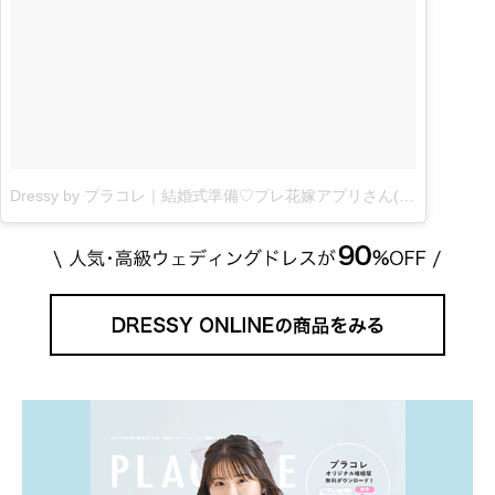
Dressy by プラコレ｜結婚式準備♡プレ花嫁アプリさん(@placolewedding)がシェアした投稿