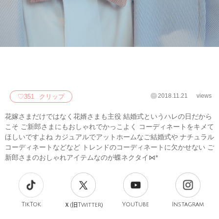
2018.11.21
views
♡
351
クリップ
花嫁さまだけではなく花婿さまも主役 結婚式というハレの日だから
こそ ご新郎さまにもおしゃれでかっこよく コーディネートをキメて
ほしいですよね カジュアルでアットホームなご結婚式や ナチュラル
コーディネートなどなど トレンドのコーディネートに欠かせない ご
新郎さまのおしゃれアイテムなのが蝶ネクタイ⋈*
TikTok
旧
YouTube
Instagram
Ｘ(
Twitter)