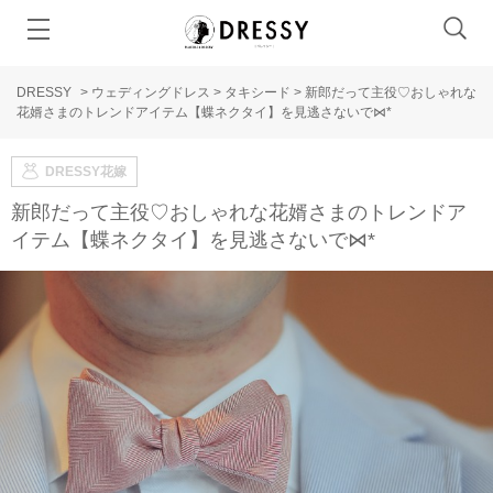
DRESSY
>
ウェディングドレス
>
タキシード
>
新郎だって主役♡おしゃれな
花婿さまのトレンドアイテム【蝶ネクタイ】を見逃さないで⋈*
DRESSY花嫁
新郎だって主役♡おしゃれな花婿さまのトレンドア
イテム【蝶ネクタイ】を見逃さないで⋈*