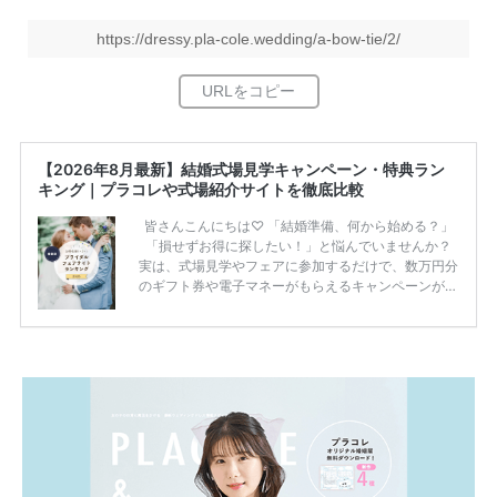
https://dressy.pla-cole.wedding/a-bow-tie/2/
【2026年8月最新】結婚式場見学キャンペーン・特典ラン
キング｜プラコレや式場紹介サイトを徹底比較
皆さんこんにちは♡ 「結婚準備、何から始める？」
「損せずお得に探したい！」と悩んでいませんか？
実は、式場見学やフェアに参加するだけで、数万円分
のギフト券や電子マネーがもらえるキャンペーンがあ
ります。 ただし、サイトごとに特典額や条件が違う
ため、比較せずに選ぶと損をしてしまうことも……。
そこでこの記事では、【2026年8月最新】結婚式場見
学キャンペーン特典ランキングを公開！ 比較サイ
ト：プラコレ、ゼクシィ、ハナユメ、マイナビ 掲載
内容：特典金額・条件・応募方法・注意点 「どこが
一番お得？」「プラコレの特典は？」といった疑問も
解決します。 まずは診断で候補を絞れる「ウェディ
ング診断」か、体験型 […]
続きを読む