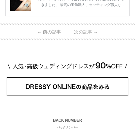
きました。 最高の宝飾職人、セッティング職人な
ど、 ジュエリー製作にかかわる人々が、厳選された
高品質の宝石を扱っています。 至高のデザインと品
質にうっとりしてしまうブランドです♡ 矢沢心さ
ん・魔裟斗さんの婚約指輪 魔裟斗さんが矢沢さんに
←
前の記事
次の記事
→
贈られた指輪は1カラットのものです。 ショーメの価
格相場は30万～60万ですが、 高いものだと数百万円
程です。1カラットが約200万円なので、 魔裟斗さん
が選んだ指輪は200万円以上のものだと想定できま
す。 【 […]
続きを読む
BACK NUMBER
バックナンバー