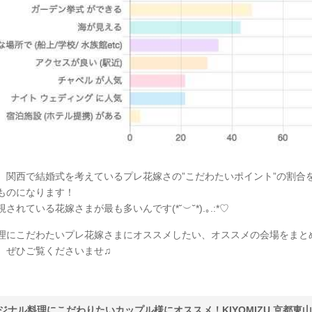
、関西で結婚式を考えているプレ花嫁さの”こだわたいポイント”の割合
ものになります！
されている花嫁さまが最も多いんです(*˘︶˘*).｡.:*♡
理にこだわたいプレ花嫁さまにオススメしたい、オススメの会場をまと
、ぜひご覧くださいませ♫
ジナル料理にこだわりたいカップル様にオススメ！KIYOMIZU 京都東山