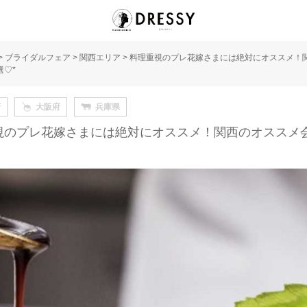
>
ブライダルフェア
>
関西エリア
>
料理重視のプレ花嫁さまには絶対にオススメ！
選♡*
府
大阪府
兵庫県
視のプレ花嫁さまには絶対にオススメ！関西のオススメ