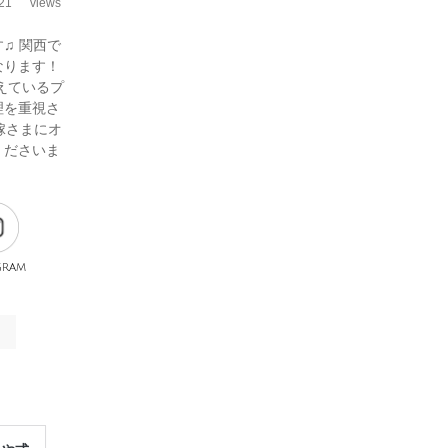
21
views
♫ 関西で
なります！
えているプ
理を重視さ
花嫁さまにオ
くださいま
gram