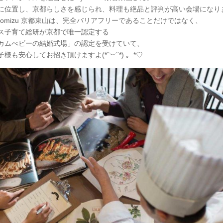
に位置し、京都らしさを感じられ、料理も絶品と評判が高い会場になり
iyomizu 京都東山は、完全バリアフリーであることだけではなく、
ス子育て総研が京都で唯一認定する
カムべビーの結婚式場」の認定を受けていて、
様も安心してお招き頂けますよ(*˘︶˘*).｡.:*♡