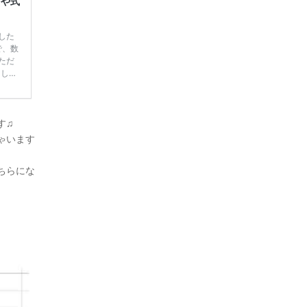
レや式
した
で、数
ただ
てしま
学キャ
ハナユ
一番お
断で候
す♫
ゃいます
ちらにな