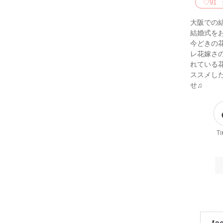
♡
91
大阪での
結婚式を
今どきの
レ花嫁さ
れている花
ススメし
せ♫
Ti