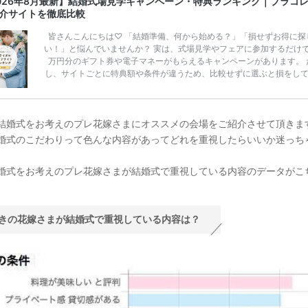
026年8月最新】結婚式場見学キャンペーン・特典ランキング｜プラコ
介サイトを徹底比較
皆さんこんにちは♡ 「結婚準備、何から始める？」「損せずお得に探
い！」と悩んでいませんか？ 実は、式場見学やフェアに参加するだけ
万円分のギフト券や電子マネーがもらえるキャンペーンがあります。 
し、サイトごとに特典額や条件が違うため、比較せずに選ぶと損をし
うことも……。 そこでこの記事では、【2026年8月最新】結婚式場見
ンペーン特典ランキングを公開！ 比較サイト：プラコレ、ゼクシィ、
メ、マイナビ 掲載内容：特典金額・条件・応募方法・注意点 「どこが
得？」「プラコレの特典は？」といった疑問も解決します。 まずは診
結婚式をお考えのプレ花嫁さまにオススメの会場をご紹介させて頂きま
補を絞れる「ウェディング診断」か、体験型 […]
続きを読む
婚式のこだわりって色んな内容があってどれを重視したらいいか迷っち
婚式をお考えのプレ花嫁さまが結婚式で重視している内容のデータがこ
きの花嫁さまが結婚式で重視している内容は？