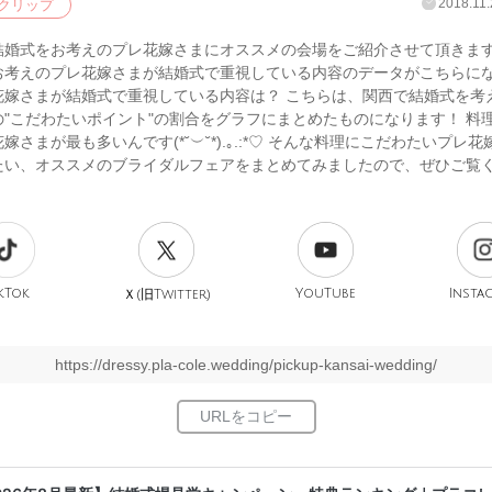
2018.11.
クリップ
結婚式をお考えのプレ花嫁さまにオススメの会場をご紹介させて頂きます
お考えのプレ花嫁さまが結婚式で重視している内容のデータがこちらに
花嫁さまが結婚式で重視している内容は？ こちらは、関西で結婚式を考
の"こだわたいポイント"の割合をグラフにまとめたものになります！ 料
嫁さまが最も多いんです(*˘︶˘*).｡.:*♡ そんな料理にこだわたいプレ
たい、オススメのブライダルフェアをまとめてみましたので、ぜひご覧
kTok
旧
YouTube
Insta
Ｘ(
Twitter)
https://dressy.pla-cole.wedding/pickup-kansai-wedding/