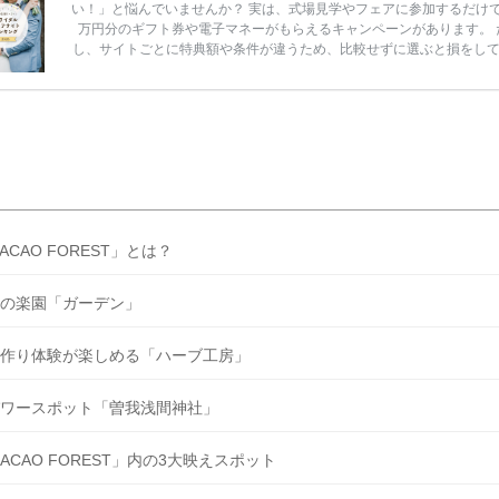
い！」と悩んでいませんか？ 実は、式場見学やフェアに参加するだけ
万円分のギフト券や電子マネーがもらえるキャンペーンがあります。 
し、サイトごとに特典額や条件が違うため、比較せずに選ぶと損をし
うことも……。 そこでこの記事では、【2026年8月最新】結婚式場見
ンペーン特典ランキングを公開！ 比較サイト：プラコレ、ゼクシィ、
メ、マイナビ 掲載内容：特典金額・条件・応募方法・注意点 「どこが
得？」「プラコレの特典は？」といった疑問も解決します。 まずは診
補を絞れる「ウェディング診断」か、体験型 […]
続きを読む
ACAO FOREST」とは？
の楽園「ガーデン」
作り体験が楽しめる「ハーブ工房」
ワースポット「曽我浅間神社」
ACAO FOREST」内の3大映えスポット