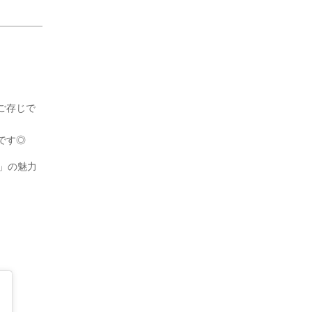
ご存じで
です◎
T」の魅力