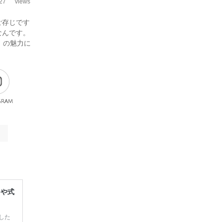
27
views
ご存じです
なんです。
」の魅力に
gram
レや式
した