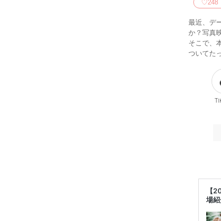
♡
248
最近、デ
か？写真
そこで、本
ついてた
Ti
【2
場紹