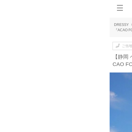
DRESSY
『ACAO 
ご当
【静岡
CAO 