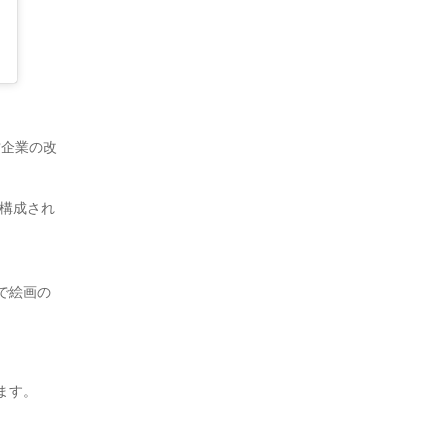
営企業の改
ら構成され
で絵画の
ます。