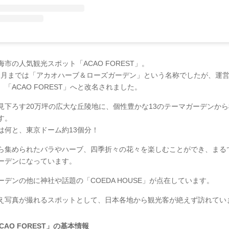
市の人気観光スポット「ACAO FOREST」。
年11月までは「アカオハーブ＆ローズガーデン」という名称でしたが、運
「ACAO FOREST」へと改名されました。
見下ろす20万坪の広大な丘陵地に、個性豊かな13のテーマガーデンか
す。
は何と、東京ドーム約13個分！
ら集められたバラやハーブ、四季折々の花々を楽しむことができ、まる
ーデンになっています。
ーデンの他に神社や話題の「COEDA HOUSE」が点在しています。
え写真が撮れるスポットとして、日本各地から観光客が絶えず訪れてい
CAO FOREST」の基本情報