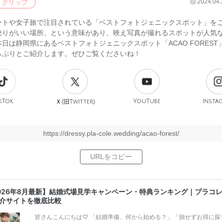
2024.04.
クリップ
ートや女子旅で注目されている「ベストフォトジェニックスポット」を
映りがいい場所、という意味があり、映え写真が撮れるスポットが人気
日は静岡県にあるベストフォトジェニックスポット「ACAO FOREST
っぷりとご紹介します。ぜひご覧くださいね！
kTok
旧
YouTube
Insta
Ｘ(
Twitter)
https://dressy.pla-cole.wedding/acao-forest/
026年8月最新】結婚式場見学キャンペーン・特典ランキング｜プラコ
介サイトを徹底比較
皆さんこんにちは♡ 「結婚準備、何から始める？」「損せずお得に探