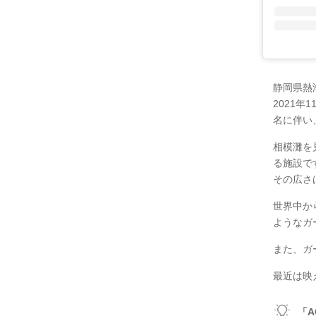
静岡県熱海
2021
名に伴い、
相模灘を
る施設で
その広さ
世界中か
ようなガ
また、ガ
最近は映
「A