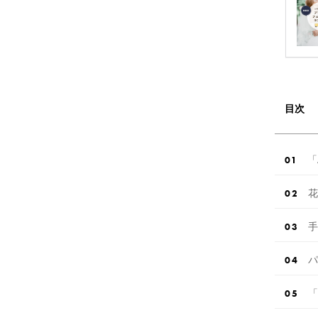
目次
「
花
手
パ
「