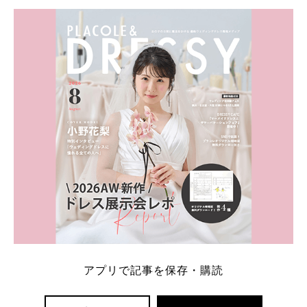
学キャンペーン特典ランキングを公開！ 比較サイ
ト：プラコレ、ゼクシィ、ハナユメ、マイナビ 掲載
内容：特典金額・条件・応募方法・注意点 「どこが
一番お得？」「プラコレの特典は？」といった疑問も
解決します。 まずは診断で候補を絞れる「ウェディ
ング診断」か、体験型 […]
続きを読む
アプリで記事を保存・購読