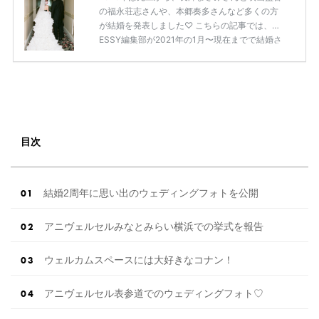
の福永荘志さんや、本郷奏多さんなど多くの方
が結婚を発表しました♡ こちらの記事では、DR
ESSY編集部が2021年の1月〜現在までで結婚さ
れた芸能人の方をまとめてみました！ さまざま
な芸能人や有名人の方の幸せな結婚報告をぜひ
ご覧ください♡ こちらの記事は随時更新して行
きます◎ ぜひcheckしてくださいね♡ 【7/20
(土)7/21(日)7/22(月)限定】＜横浜駅直結＞結婚
式場相談やスタートドレスフォト、前撮り相談
もできちゃう♡ウェディング初体験フェス in 横
目次
浜⚐ 【7/27(土)7/28(日) […]
続きを読む
結婚2周年に思い出のウェディングフォトを公開
アニヴェルセルみなとみらい横浜での挙式を報告
ウェルカムスペースには大好きなコナン！
アニヴェルセル表参道でのウェディングフォト♡