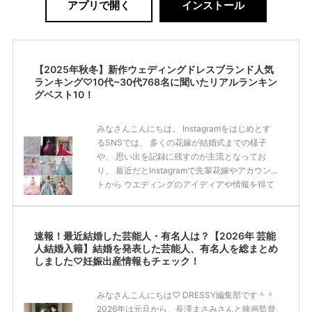
アプリで開く
インストール
【2025年秋冬】新作ウェディングドレスブランド人気
ランキング♡10代~30代768名に聞いたリアルランキン
グベスト10！
みなさんこんにちは。 Instagramをはじめとす
るSNSでは、 多くの花嫁が結婚式までの様子
や、 思い出を記録に残すのが主流となってお
り、 最近だとInstagramで先輩花嫁やアカウン
トから ウエディングのアイディアや情報を得て
いる花嫁が増えてきていますよね。 ​ 今回は常に
アンテナをはっている TikTok、Instagramユー
ザー768名が 2025年秋冬新作ドレスコレクショ
速報！最近結婚した芸能人・有名人は？【2026年 芸能
ンの 人気投票に参加しました。 こちらの記事で
人結婚入籍】結婚を発表した芸能人、有名人を総まとめ
は集計結果をリアルなランキングにまとめてい
しました♡妊娠出産情報もチェック！
ます。 (※2025年8月の調査結果です) ​​ ドレスの
こだわりに関するアンケートでは、 全体の86％
みなさんこんにちは♡ DRESSY編集部です＾＾
の女性がドレスにこ […]
続きを読む
2026年は元旦から、長澤まさみさんと映画監督