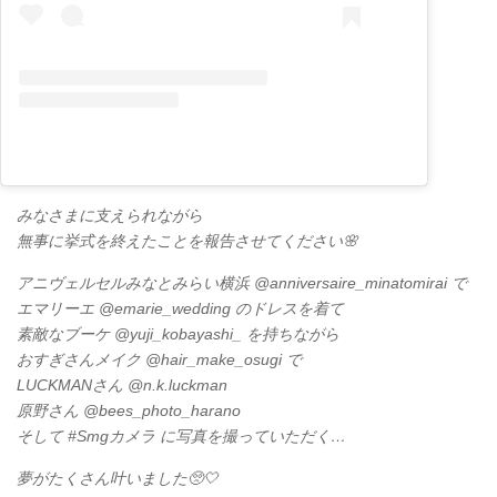
みなさまに支えられながら
無事に挙式を終えたことを報告させてください🌸
アニヴェルセルみなとみらい横浜 @anniversaire_minatomirai で
エマリーエ @emarie_wedding のドレスを着て
素敵なブーケ @yuji_kobayashi_ を持ちながら
おすぎさんメイク @hair_make_osugi で
LUCKMANさん @n.k.luckman
原野さん @bees_photo_harano
そして #Smgカメラ に写真を撮っていただく…
夢がたくさん叶いました🥺🤍