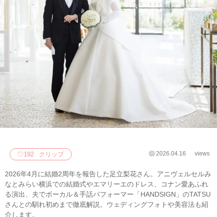
2026.04.16
views
♡
192
クリップ
2026年4月に結婚2周年を報告した足立梨花さん。アニヴェルセルみ
なとみらい横浜での結婚式やエマリーエのドレス、コナン愛あふれ
る演出、夫でボーカル＆手話パフォーマー「HANDSIGN」のTATSU
さんとの馴れ初めまで徹底解説。ウェディングフォトや美容法も紹
介します。