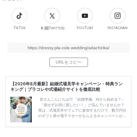
TikTok
旧
YouTube
Instagram
Ｘ(
Twitter)
https://dressy.pla-cole.wedding/adachirika/
【2026年8月最新】結婚式場見学キャンペーン・特典ラン
キング｜プラコレや式場紹介サイトを徹底比較
皆さんこんにちは♡ 「結婚準備、何から始める？」
「損せずお得に探したい！」と悩んでいませんか？
実は、式場見学やフェアに参加するだけで、数万円分
のギフト券や電子マネーがもらえるキャンペーンがあ
ります。 ただし、サイトごとに特典額や条件が違う
ため、比較せずに選ぶと損をしてしまうことも……。
そこでこの記事では、【2026年8月最新】結婚式場見