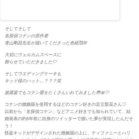
そしてそして
名探偵コナンの原作者
青山剛昌先生が描いてくださった色紙🥰🌸
大切にウェルカムスペースに
飾らせていただきました🤍
そしてウエディングケーキも
キッド様のハット…？？？笑
披露宴でもコナン愛をたくさんいれてみました😳🎀🤍
コナンの婚姻届を使用するほどのコナン好きの足立梨花さん♡
以前から「名探偵コナン」などアニメ好きでも知られていて、結
婚発表の約6年前に自身のツイッターで描いた夢が実現したんだそ
う！
怪盗キッドがデザインされた婚姻届の上に、ティファニーとハリ