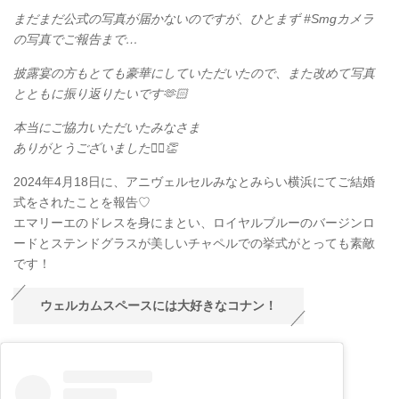
まだまだ公式の写真が届かないのですが、ひとまず #Smgカメラ
の写真でご報告まで…
披露宴の方もとても豪華にしていただいたので、また改めて写真
とともに振り返りたいです🫶🏻
本当にご協力いただいたみなさま
ありがとうございました🙂‍↕️👏
2024年4月18日に、アニヴェルセルみなとみらい横浜にてご結婚
式をされたことを報告♡
エマリーエのドレスを身にまとい、ロイヤルブルーのバージンロ
ードとステンドグラスが美しいチャペルでの挙式がとっても素敵
です！
ウェルカムスペースには大好きなコナン！