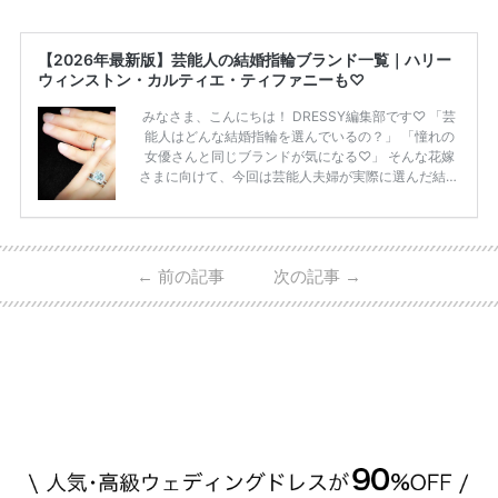
【2026年最新版】芸能人の結婚指輪ブランド一覧｜ハリー
ウィンストン・カルティエ・ティファニーも♡
みなさま、こんにちは！ DRESSY編集部です♡ 「芸
能人はどんな結婚指輪を選んでいるの？」 「憧れの
女優さんと同じブランドが気になる♡」 そんな花嫁
さまに向けて、今回は芸能人夫婦が実際に選んだ結婚
指輪・婚約指輪をブランド別にまとめました！ ハリ
ーウィンストンやカルティエ、ティファニーなど世界
的ハイブランドから、俄（NIWAKA）やI-PRIMOなど
日本で人気のブランドまで幅広くご紹介。 さらに、
←
前の記事
次の記事
→
・愛用している芸能人夫婦 ・リングの特徴や魅力 ・
推定価格帯 ・花嫁人気が高い理由 などもあわせて解
説していきます♡ 「芸能人の結婚指輪ってやっぱり
高い？」 「手が届くブランドもある？」 「人気ブラ
[…]
続きを読む