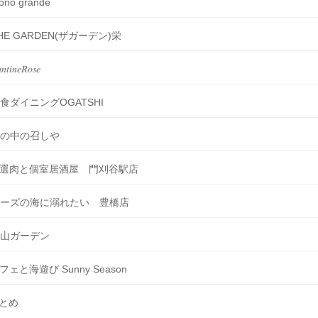
ono grande
HE GARDEN(ザガーデン)栄
𝑛𝑡𝑖𝑛𝑒𝑅𝑜𝑠𝑒
食ダイニングOGATSHI
の中の召しや
選肉と個室居酒屋 門刈谷駅店
ーズの海に溺れたい 豊橋店
山ガーデン
フェと海遊び Sunny Season
とめ