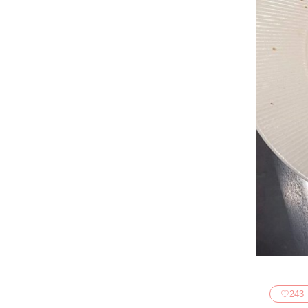
♡
243