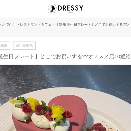
>
おでかけ
>
レストラン・カフェ
>
【愛知 誕生日プレート】どこでお祝いする??オ
地花嫁
愛知県
 誕生日プレート】どこでお祝いする??オススメ店10選