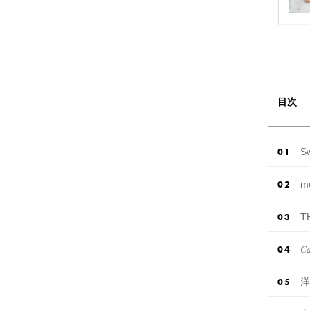
目次
S
m
T
𝐶𝑎
洋