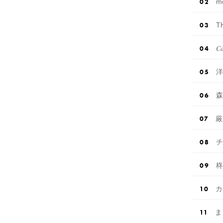
m
T
𝐶𝑎
洋
森
厳
チ
柊
カ
ま