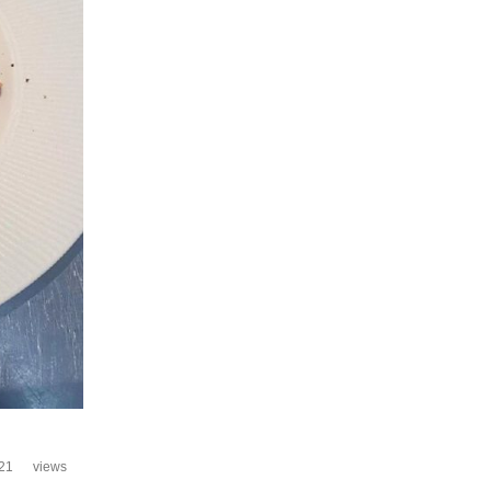
21
views