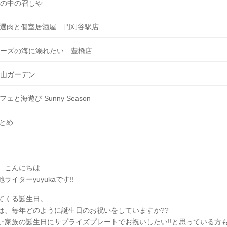
の中の召しや
選肉と個室居酒屋 門刈谷駅店
ーズの海に溺れたい 豊橋店
山ガーデン
フェと海遊び Sunny Season
とめ
、こんにちは
ライターyuyukaです!!
てくる誕生日。
は、毎年どのように誕生日のお祝いをしていますか??
人･家族の誕生日にサプライズプレートでお祝いしたい!!と思っている方