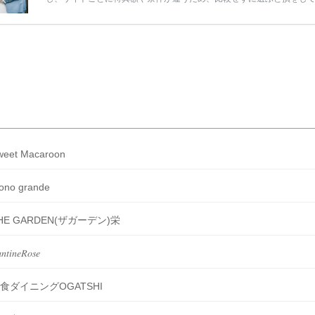
うことも……。 そこでこの記事では、【2026年8月最新】結婚式場見
ンペーン特典ランキングを公開！ 比較サイト：プラコレ、ゼクシィ、
メ、マイナビ 掲載内容：特典金額・条件・応募方法・注意点 「どこが
得？」「プラコレの特典は？」といった疑問も解決します。 まずは診
補を絞れる「ウェディング診断」か、体験型 […]
続きを読む
weet Macaroon
ono grande
HE GARDEN(ザガーデン)栄
𝑛𝑡𝑖𝑛𝑒𝑅𝑜𝑠𝑒
食ダイニングOGATSHI