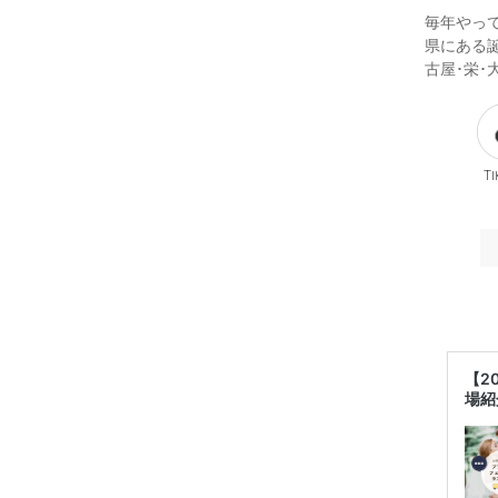
毎年やっ
県にある
古屋･栄･
Ti
【2
場紹