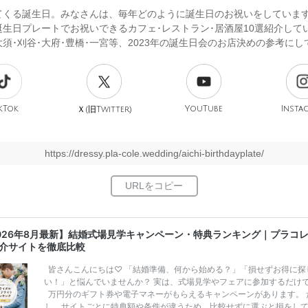
てくる誕生日。みなさんは、毎年どのように誕生日のお祝いをしていま
誕生日プレートでお祝いできるカフェ･レストラン･居酒屋10選紹介して
大須･刈谷･大府･豊橋･一宮等、2023年の誕生日会のお店決めの参考に
kTok
旧
YouTube
Insta
Ｘ(
Twitter)
https://dressy.pla-cole.wedding/aichi-birthdayplate/
026年8月最新】結婚式場見学キャンペーン・特典ランキング｜プラコ
介サイトを徹底比較
皆さんこんにちは♡ 「結婚準備、何から始める？」「損せずお得に探
い！」と悩んでいませんか？ 実は、式場見学やフェアに参加するだけ
万円分のギフト券や電子マネーがもらえるキャンペーンがあります。 
し、サイトごとに特典額や条件が違うため、比較せずに選ぶと損をし