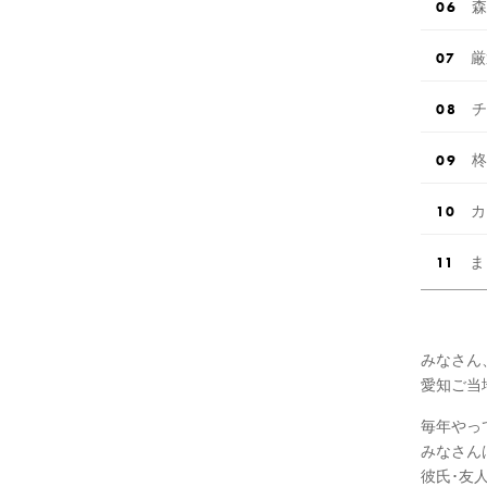
森
厳
チ
柊
カ
ま
みなさん
愛知ご当地
毎年やっ
みなさん
彼氏･友