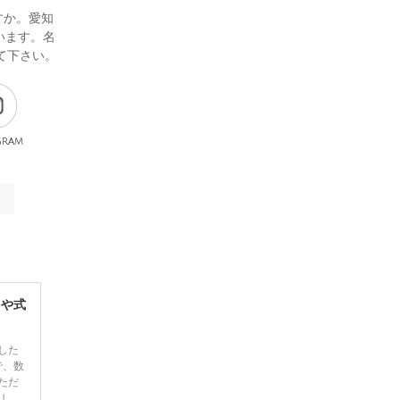
すか。愛知
います。名
して下さい。
gram
レや式
した
で、数
ただ
てしま