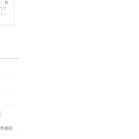
で、数
ただ
てしま
学キャ
ハナユ
一番お
断で候
区
市南区