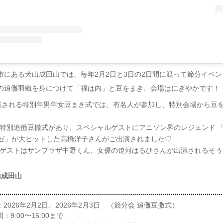
市にある犬山成田山では、毎年2月2日と3日の2日間に渡って節分イベ
の追儺羽織を身につけて「福は内」と豆をまき、会場はにぎやかです！
催される特別年男年女豆まき式では、有名人が参加し、特別会場から豆
年は特別追儺豆撒式があり、スペシャルゲストにアニソン界のレジェンド 
ゼ」が大ヒットした高橋洋子さんがご出演されました♡
年のゲストはサンブラザ中野くん、女優の遼河はるひさんが出演されるそ
山成田山
2026年2月2日、2026年2月3日 （節分会 追儺豆撒式）
：9:00〜16:00まで