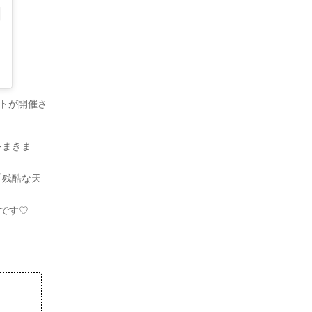
ントが開催さ
をまきま
「残酷な天
うです♡