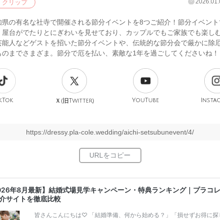
2026.01.
クリップ
知県の有名な社寺で開催される節分イベントを8つご紹介！節分イベント
、屋台がでたりとにぎわいを見せており、カップルでもご家族でも楽し
芸能人などゲストを招いた節分イベントや、伝統的な節分会で厳かに除
ものまでさまざま。節分で厄を払い、素敵な1年を過ごしてくださいね！
kTok
旧
YouTube
Insta
Ｘ(
Twitter)
https://dressy.pla-cole.wedding/aichi-setsubunevent/4/
026年8月最新】結婚式場見学キャンペーン・特典ランキング｜プラコ
介サイトを徹底比較
皆さんこんにちは♡ 「結婚準備、何から始める？」「損せずお得に探