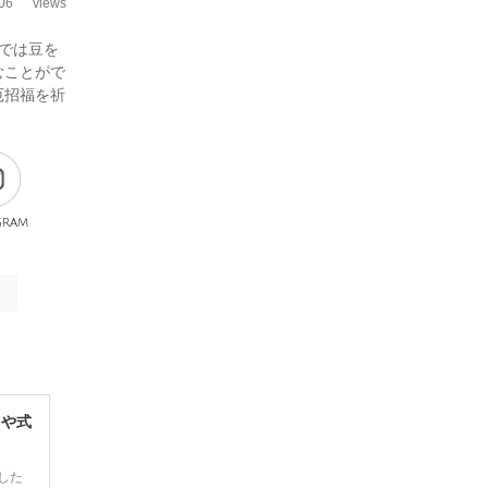
06
views
では豆を
むことがで
厄招福を祈
gram
レや式
した