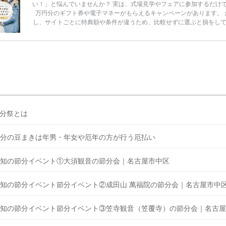
い！」と悩んでいませんか？ 実は、式場見学やフェアに参加するだけ
万円分のギフト券や電子マネーがもらえるキャンペーンがあります。 
し、サイトごとに特典額や条件が違うため、比較せずに選ぶと損をし
うことも……。 そこでこの記事では、【2026年8月最新】結婚式場見
ンペーン特典ランキングを公開！ 比較サイト：プラコレ、ゼクシィ、
メ、マイナビ 掲載内容：特典金額・条件・応募方法・注意点 「どこが
得？」「プラコレの特典は？」といった疑問も解決します。 まずは診
補を絞れる「ウェディング診断」か、体験型 […]
続きを読む
分祭とは
分の豆まきは年男・年女や厄年の方が行う厄払い
知の節分イベント①大須観音の節分会｜名古屋市中区
知の節分イベント節分イベント②成田山 萬福院の節分会｜名古屋市中
知の節分イベント節分イベント③笠寺観音（笠覆寺）の節分会｜名古屋