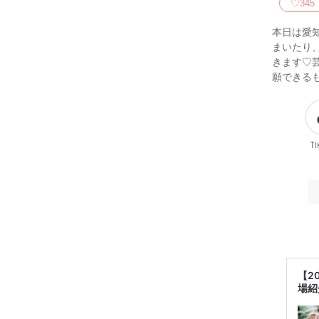
♡
345
本日は愛
まいたり
きます♡
願できる
Ti
【2
場紹