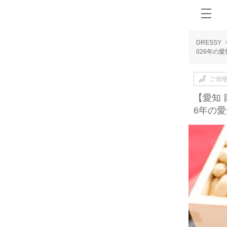
DRESSY
026年の
ご当
【愛知 
6年の