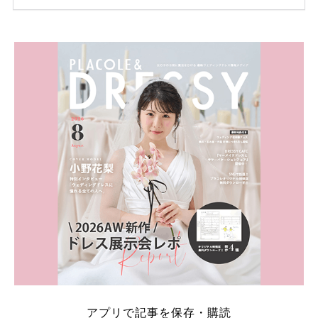
ため、比較せずに選ぶと損をしてしまうことも……。
そこでこの記事では、【2026年8月最新】結婚式場見
学キャンペーン特典ランキングを公開！ 比較サイ
ト：プラコレ、ゼクシィ、ハナユメ、マイナビ 掲載
内容：特典金額・条件・応募方法・注意点 「どこが
一番お得？」「プラコレの特典は？」といった疑問も
解決します。 まずは診断で候補を絞れる「ウェディ
ング診断」か、体験型 […]
続きを読む
アプリで記事を保存・購読