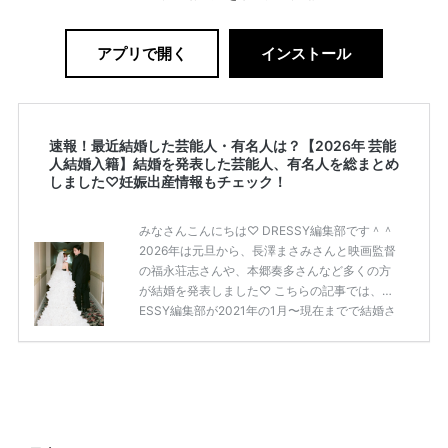
アプリで開く
インストール
速報！最近結婚した芸能人・有名人は？【2026年 芸能
人結婚入籍】結婚を発表した芸能人、有名人を総まとめ
しました♡妊娠出産情報もチェック！
みなさんこんにちは♡ DRESSY編集部です＾＾
2026年は元旦から、長澤まさみさんと映画監督
の福永荘志さんや、本郷奏多さんなど多くの方
が結婚を発表しました♡ こちらの記事では、DR
ESSY編集部が2021年の1月〜現在までで結婚さ
れた芸能人の方をまとめてみました！ さまざま
な芸能人や有名人の方の幸せな結婚報告をぜひ
ご覧ください♡ こちらの記事は随時更新して行
きます◎ ぜひcheckしてくださいね♡ 【7/20
(土)7/21(日)7/22(月)限定】＜横浜駅直結＞結婚
式場相談やスタートドレスフォト、前撮り相談