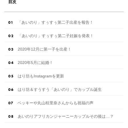
もできちゃう♡ウェディング初体験フェス in 横
目次
浜⚐ 【7/27(土)7/28(日) […]
続きを読む
「あいのり」すぅすぅ第二子出産を報告！
「あいのり」すぅすぅ第二子妊娠を発表！
2020年12月に第一子を出産！
2020年5月に結婚！
はり坊もInstagramを更新
はり坊＆すうすう「あいのり」でカップル誕生
ベッキーや丸山桂里奈さんからも祝福の声
あいのりアフリカンジャーニーカップルその後は…？