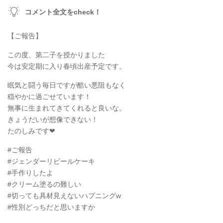
コメント全文をcheck！
【ご報告】
この度、第二子を授かりました
今は安定期に入り春頃出産予定です。
眠気と闘う毎日ですが酷い悪阻もなく
穏やかに過ごせています！
無事に生まれてきてくれると良いな。
きょうだいが想像できない！
たのしみです❤︎
#ご報告
#ジェンダーリビールケーキ
#手作りしたよ
#クリーム塗るの難しい
#切っても具材見えないハプニングw
#性別どっちだと思いますか