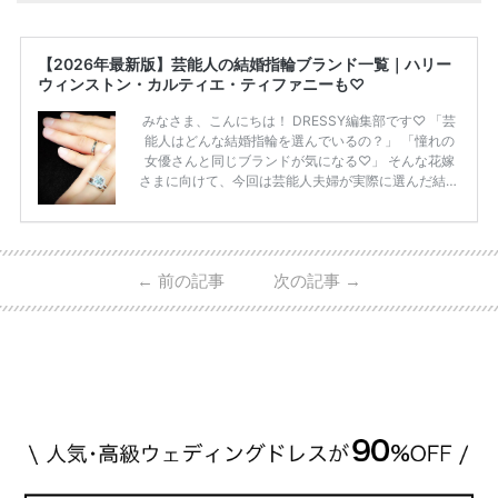
【2026年最新版】芸能人の結婚指輪ブランド一覧｜ハリー
ウィンストン・カルティエ・ティファニーも♡
みなさま、こんにちは！ DRESSY編集部です♡ 「芸
能人はどんな結婚指輪を選んでいるの？」 「憧れの
女優さんと同じブランドが気になる♡」 そんな花嫁
さまに向けて、今回は芸能人夫婦が実際に選んだ結婚
指輪・婚約指輪をブランド別にまとめました！ ハリ
ーウィンストンやカルティエ、ティファニーなど世界
的ハイブランドから、俄（NIWAKA）やI-PRIMOなど
日本で人気のブランドまで幅広くご紹介。 さらに、
←
前の記事
次の記事
→
・愛用している芸能人夫婦 ・リングの特徴や魅力 ・
推定価格帯 ・花嫁人気が高い理由 などもあわせて解
説していきます♡ 「芸能人の結婚指輪ってやっぱり
高い？」 「手が届くブランドもある？」 「人気ブラ
[…]
続きを読む