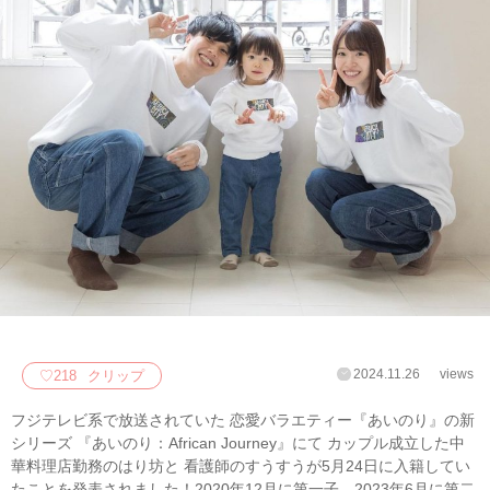
2024.11.26
views
♡
218
クリップ
フジテレビ系で放送されていた 恋愛バラエティー『あいのり』の新
シリーズ 『あいのり：African Journey』にて カップル成立した中
華料理店勤務のはり坊と 看護師のすうすうが5月24日に入籍してい
たことを発表されました！2020年12月に第一子、2023年6月に第二