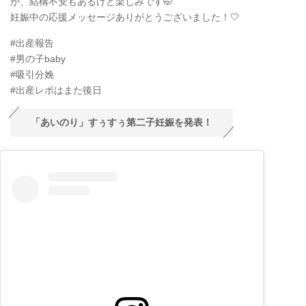
が、結構不安もあるけど楽しみです🤭
妊娠中の応援メッセージありがとうございました！🤍
#出産報告
#男の子baby
#吸引分娩
#出産レポはまた後日
「あいのり」すぅすぅ第二子妊娠を発表！