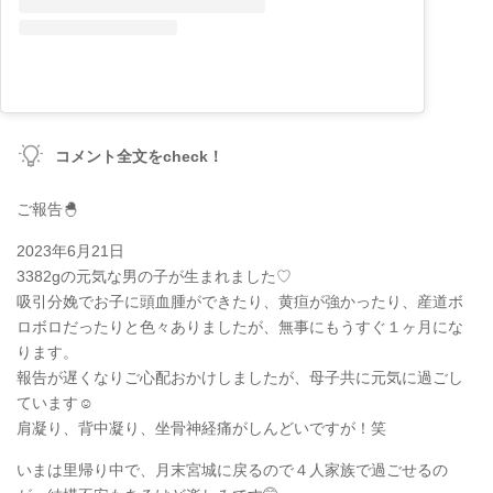
コメント全文をcheck！
ご報告🐣
2023年6月21日
3382gの元気な男の子が生まれました♡
吸引分娩でお子に頭血腫ができたり、黄疸が強かったり、産道ボ
ロボロだったりと色々ありましたが、無事にもうすぐ１ヶ月にな
ります。
報告が遅くなりご心配おかけしましたが、母子共に元気に過ごし
ています☺️
肩凝り、背中凝り、坐骨神経痛がしんどいですが！笑
いまは里帰り中で、月末宮城に戻るので４人家族で過ごせるの