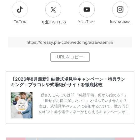
TikTok
旧
YouTube
Instagram
Ｘ(
Twitter)
https://dressy.pla-cole.wedding/aizawaemiri/
【2026年8月最新】結婚式場見学キャンペーン・特典ラン
キング｜プラコレや式場紹介サイトを徹底比較
皆さんこんにちは♡ 「結婚準備、何から始める？」
「損せずお得に探したい！」と悩んでいませんか？
実は、式場見学やフェアに参加するだけで、数万円分
のギフト券や電子マネーがもらえるキャンペーンがあ
ります。 ただし、サイトごとに特典額や条件が違う
ため、比較せずに選ぶと損をしてしまうことも……。
そこでこの記事では、【2026年8月最新】結婚式場見
学キャンペーン特典ランキングを公開！ 比較サイ
ト：プラコレ、ゼクシィ、ハナユメ、マイナビ 掲載