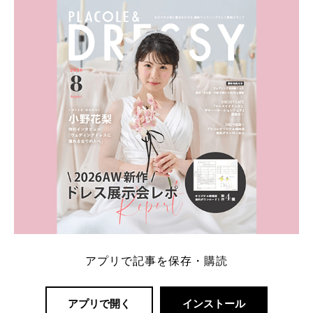
内容：特典金額・条件・応募方法・注意点 「どこが
一番お得？」「プラコレの特典は？」といった疑問も
解決します。 まずは診断で候補を絞れる「ウェディ
ング診断」か、体験型 […]
続きを読む
アプリで記事を保存・購読
アプリで開く
インストール