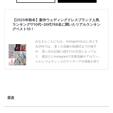
【2025年秋冬】新作ウェディングドレスブランド人気
ランキング♡10代~30代768名に聞いたリアルランキン
グベスト10！
みなさんこんにちは。 Instagramをはじめとす
るSNSでは、 多くの花嫁が結婚式までの様子
や、 思い出を記録に残すのが主流となってお
り、 最近だとInstagramで先輩花嫁やアカウン
トから ウエディングのアイディアや情報を得て
いる花嫁が増えてきていますよね。 ​ 今回は常に
アンテナをはっている TikTok、Instagramユー
ザー768名が 2025年秋冬新作ドレスコレクショ
ンの 人気投票に参加しました。 こちらの記事で
は集計結果をリアルなランキングにまとめてい
ます。 (※2025年8月の調査結果です) ​​ ドレスの
こだわりに関するアンケートでは、 全体の86％
目次
の女性がドレスにこ […]
続きを読む