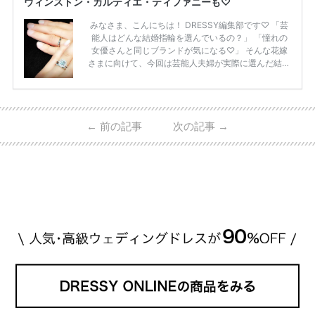
ウィンストン・カルティエ・ティファニーも♡
みなさま、こんにちは！ DRESSY編集部です♡ 「芸
能人はどんな結婚指輪を選んでいるの？」 「憧れの
女優さんと同じブランドが気になる♡」 そんな花嫁
さまに向けて、今回は芸能人夫婦が実際に選んだ結婚
指輪・婚約指輪をブランド別にまとめました！ ハリ
ーウィンストンやカルティエ、ティファニーなど世界
的ハイブランドから、俄（NIWAKA）やI-PRIMOなど
日本で人気のブランドまで幅広くご紹介。 さらに、
←
前の記事
次の記事
→
・愛用している芸能人夫婦 ・リングの特徴や魅力 ・
推定価格帯 ・花嫁人気が高い理由 などもあわせて解
説していきます♡ 「芸能人の結婚指輪ってやっぱり
高い？」 「手が届くブランドもある？」 「人気ブラ
[…]
続きを読む