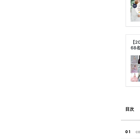
【2
68
目次
c