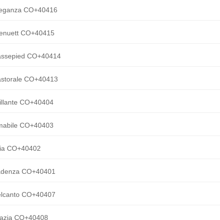
leganza CO+40416
enuett CO+40415
assepied CO+40414
astorale CO+40413
illante CO+40404
mabile CO+40403
ria CO+40402
adenza CO+40401
elcanto CO+40407
razia CO+40408