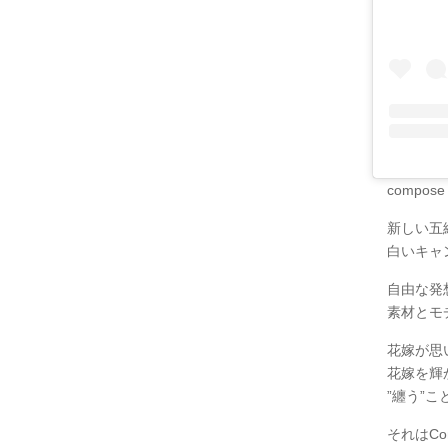
compo
新しい五
白いキャ
自由な発
素材とモ
花嫁が思
花嫁を輝
”纏う”
それはCo