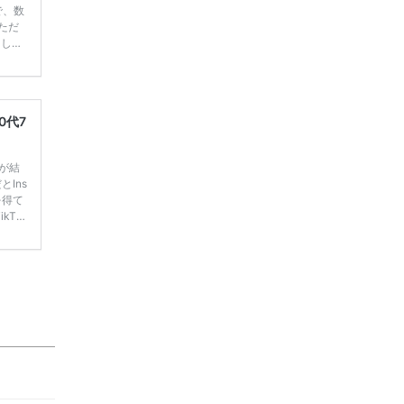
で、数
ただ
てしま
学キャ
ハナユ
一番お
断で候
0代7
嫁が結
Ins
を得て
kTo
 人気投
まと
るアン