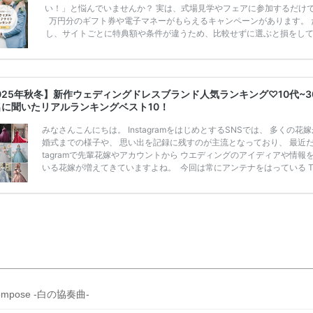
い！」と悩んでいませんか？ 実は、式場見学やフェアに参加するだけ
万円分のギフト券や電子マネーがもらえるキャンペーンがあります。 
し、サイトごとに特典額や条件が違うため、比較せずに選ぶと損をし
うことも……。 そこでこの記事では、【2026年8月最新】結婚式場見
ンペーン特典ランキングを公開！ 比較サイト：プラコレ、ゼクシィ、
メ、マイナビ 掲載内容：特典金額・条件・応募方法・注意点 「どこが
得？」「プラコレの特典は？」といった疑問も解決します。 まずは診
025年秋冬】新作ウェディングドレスブランド人気ランキング♡10代~3
補を絞れる「ウェディング診断」か、体験型 […]
続きを読む
名に聞いたリアルランキングベスト10！
みなさんこんにちは。 InstagramをはじめとするSNSでは、 多くの花
婚式までの様子や、 思い出を記録に残すのが主流となっており、 最近だと
tagramで先輩花嫁やアカウントから ウエディングのアイディアや情報
いる花嫁が増えてきていますよね。 ​ 今回は常にアンテナをはっている Ti
k、Instagramユーザー768名が 2025年秋冬新作ドレスコレクションの
票に参加しました。 こちらの記事では集計結果をリアルなランキングに
めています。 (※2025年8月の調査結果です) ​​ ドレスのこだわりに関す
ケートでは、 全体の86％の女性がドレスにこ […]
続きを読む
ompose -白の協奏曲-