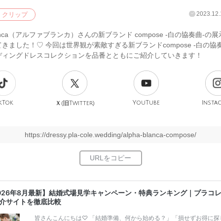
2023.12.
クリップ
Blanca（アルファブランカ）さんの新ブランド compose -白の協奏曲-の
きました！♡ 今回は世界観が素敵すぎる新ブランドcompose -白の協
ディングドレスコレクションを品番とともにご紹介していきます！
kTok
旧
YouTube
Insta
Ｘ(
Twitter)
https://dressy.pla-cole.wedding/alpha-blanca-compose/
026年8月最新】結婚式場見学キャンペーン・特典ランキング｜プラコ
介サイトを徹底比較
皆さんこんにちは♡ 「結婚準備、何から始める？」「損せずお得に探