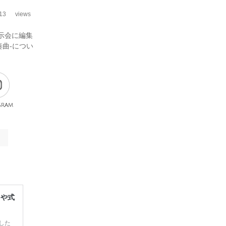
13
views
展示会に編集
奏曲-につい
gram
レや式
した