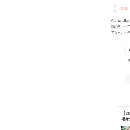
♡
319
Alpha 
部が行って
てやウェ
Ti
【2
場紹