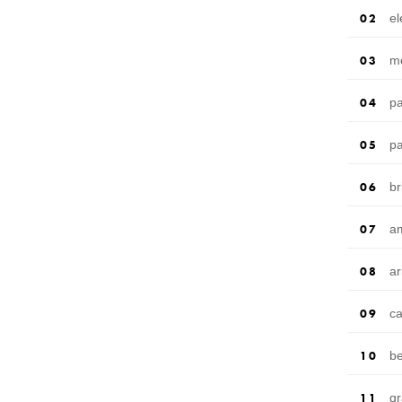
e
m
p
p
br
a
a
c
b
g