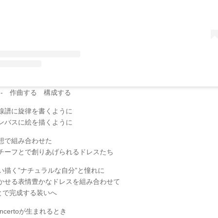
se - 作曲する 構成する
線譜に旋律を書くように
ンバスに絵を描くように
想で組み合わせた
チーフとで創りあげられるドレスたち
い描く”ナチュラルな自分”と憧れに
かせる表情豊かなドレスを組み合わせて
ことで完成する装いへ
ncertoが生まれるとき