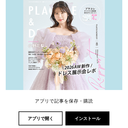
一番お得？」「プラコレの特典は？」といった疑問も
解決します。 まずは診断で候補を絞れる「ウェディ
ング診断」か、体験型 […]
続きを読む
アプリで記事を保存・購読
アプリで開く
インストール