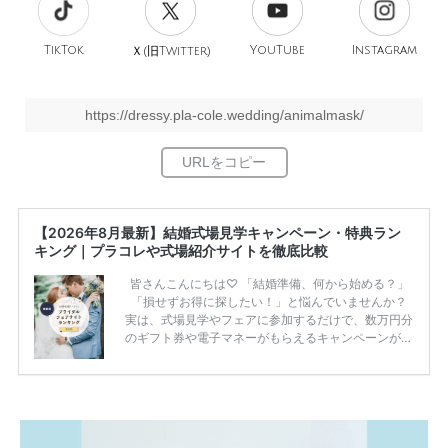
TikTok
旧
YouTube
Instagram
Ｘ(
Twitter)
https://dressy.pla-cole.wedding/animalmask/
【2026年8月最新】結婚式場見学キャンペーン・特典ラン
キング｜プラコレや式場紹介サイトを徹底比較
皆さんこんにちは♡ 「結婚準備、何から始める？」
「損せずお得に探したい！」と悩んでいませんか？
実は、式場見学やフェアに参加するだけで、数万円分
のギフト券や電子マネーがもらえるキャンペーンがあ
ります。 ただし、サイトごとに特典額や条件が違う
ため、比較せずに選ぶと損をしてしまうことも……。
そこでこの記事では、【2026年8月最新】結婚式場見
学キャンペーン特典ランキングを公開！ 比較サイ
ト：プラコレ、ゼクシィ、ハナユメ、マイナビ 掲載
内容：特典金額・条件・応募方法・注意点 「どこが