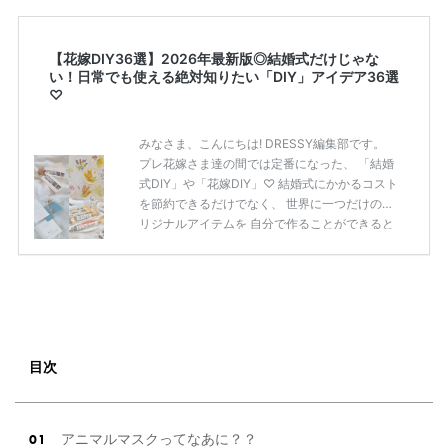
【花嫁DIY36選】2026年最新版◎結婚式だけじゃな
い！日常でも使える絶対知りたい「DIY」アイデア36選
♡
みなさま、こんにちは! DRESSY編集部です。
プレ花嫁さま達の間では定番になった、 「結婚
式DIY」や「花嫁DIY」♡ 結婚式にかかるコスト
を節約できるだけでなく、 世界に一つだけのオ
リジナルアイテムを 自分で作ることができると
いうのが魅力ですよね◎ そこで今回は、「花嫁
DIY」におすすめしたい 定番アイテムからトレ
ンドのおしゃれアイテムまで まとめてご紹介し
ます♡ ぜひ最後までcheckして オリジナルアイ
テムを作ってみてくださいね◎ ＼花嫁必見／今
月の式場探しで特典が貰えるサイトランキング
♡ 【7月はとっても豪華◎*】式場探しで特典が
目次
貰えるサイトランキング♡♥各社のキャンペー
ン内容をま […]
続きを読む
アニマルマスクってなあに？？