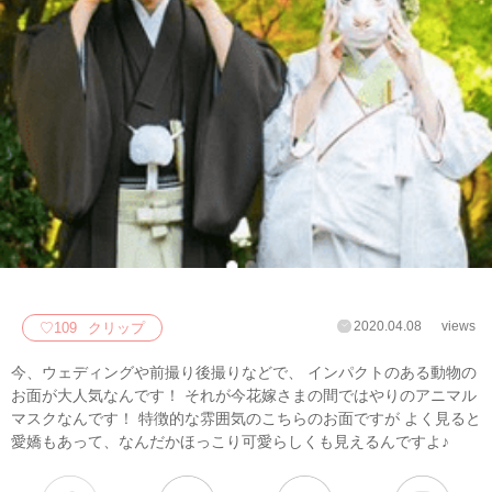
2020.04.08
views
♡
109
クリップ
今、ウェディングや前撮り後撮りなどで、 インパクトのある動物の
お面が大人気なんです！ それが今花嫁さまの間ではやりのアニマル
マスクなんです！ 特徴的な雰囲気のこちらのお面ですが よく見ると
愛嬌もあって、なんだかほっこり可愛らしくも見えるんですよ♪