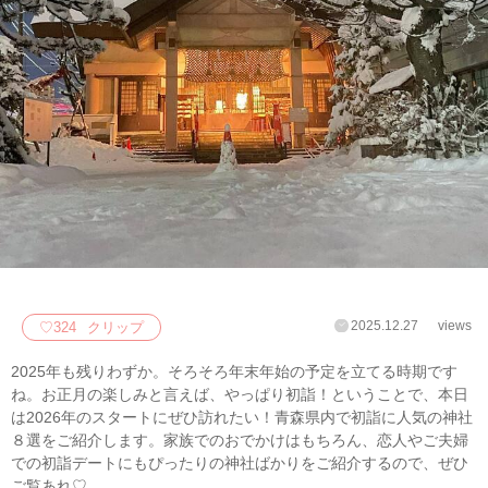
2025.12.27
views
♡
324
クリップ
2025年も残りわずか。そろそろ年末年始の予定を立てる時期です
ね。お正月の楽しみと言えば、やっぱり初詣！ということで、本日
は2026年のスタートにぜひ訪れたい！青森県内で初詣に人気の神社
８選をご紹介します。家族でのおでかけはもちろん、恋人やご夫婦
での初詣デートにもぴったりの神社ばかりをご紹介するので、ぜひ
ご覧あれ♡