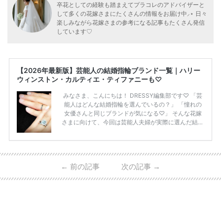
卒花としての経験も踏まえてプラコレのアドバイザーと
して多くの花嫁さまにたくさんの情報をお届け中⸝⋆ 日々
楽しみながら花嫁さまの参考になる記事もたくさん発信
しています♡
【2026年最新版】芸能人の結婚指輪ブランド一覧｜ハリー
ウィンストン・カルティエ・ティファニーも♡
みなさま、こんにちは！ DRESSY編集部です♡ 「芸
能人はどんな結婚指輪を選んでいるの？」 「憧れの
女優さんと同じブランドが気になる♡」 そんな花嫁
さまに向けて、今回は芸能人夫婦が実際に選んだ結婚
指輪・婚約指輪をブランド別にまとめました！ ハリ
ーウィンストンやカルティエ、ティファニーなど世界
的ハイブランドから、俄（NIWAKA）やI-PRIMOなど
日本で人気のブランドまで幅広くご紹介。 さらに、
←
前の記事
次の記事
→
・愛用している芸能人夫婦 ・リングの特徴や魅力 ・
推定価格帯 ・花嫁人気が高い理由 などもあわせて解
説していきます♡ 「芸能人の結婚指輪ってやっぱり
高い？」 「手が届くブランドもある？」 「人気ブラ
[…]
続きを読む