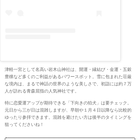
津軽一宮として名高い岩木山神社は、開運・縁結び・金運・五穀
豊穣など多くのご利益があるパワースポット。雪に包まれた荘厳
な境内は、まるで神話の世界のような美しさで、初詣には約７万
人が訪れる青森屈指の人気神社です。
特に恋愛運アップが期待できる「下向きの狛犬」は要チェック。
元日から三が日は混雑しますが、早朝や１月４日以降なら比較的
ゆったり参拝できます。混雑を避けたい方は後半のタイミングを
狙ってくださいね！