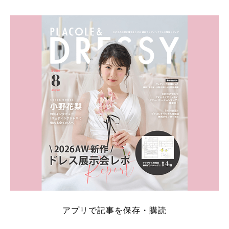
そこでこの記事では、【2026年8月最新】結婚式場見
学キャンペーン特典ランキングを公開！ 比較サイ
ト：プラコレ、ゼクシィ、ハナユメ、マイナビ 掲載
内容：特典金額・条件・応募方法・注意点 「どこが
一番お得？」「プラコレの特典は？」といった疑問も
解決します。 まずは診断で候補を絞れる「ウェディ
ング診断」か、体験型 […]
続きを読む
アプリで記事を保存・購読