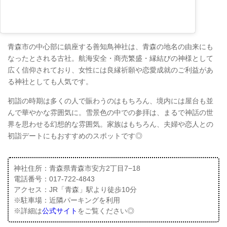
青森市の中心部に鎮座する善知鳥神社は、青森の地名の由来にも
なったとされる古社。航海安全・商売繁盛・縁結びの神様として
広く信仰されており、女性には良縁祈願や恋愛成就のご利益があ
る神社としても人気です。
初詣の時期は多くの人で賑わうのはもちろん、境内には屋台も並
んで華やかな雰囲気に。雪景色の中での参拝は、まるで神話の世
界を思わせる幻想的な雰囲気。家族はもちろん、夫婦や恋人との
初詣デートにもおすすめのスポットです◎
神社住所：青森県青森市安方2丁目7−18
電話番号：017-722-4843
アクセス：JR「青森」駅より徒歩10分
※駐車場：近隣パーキングを利用
※詳細は
公式サイト
をご覧ください◎