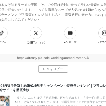
知る人ぞ知るラーメン王国！そこで今回は絶対に食べて欲しい青森の人
10選ご紹介いたします。こってり濃厚なスープが人気のつけ麺からあっ
系ラーメンまで♡ 青森在住の方はもちろん、青森旅行に来た方にもおす
の参考にしてみてください♪
kTok
旧
YouTube
Insta
Ｘ(
Twitter)
https://dressy.pla-cole.wedding/aomori-ramen/4/
026年8月最新】結婚式場見学キャンペーン・特典ランキング｜プラコ
介サイトを徹底比較
皆さんこんにちは♡ 「結婚準備、何から始める？」「損せずお得に探
い！」と悩んでいませんか？ 実は、式場見学やフェアに参加するだけ