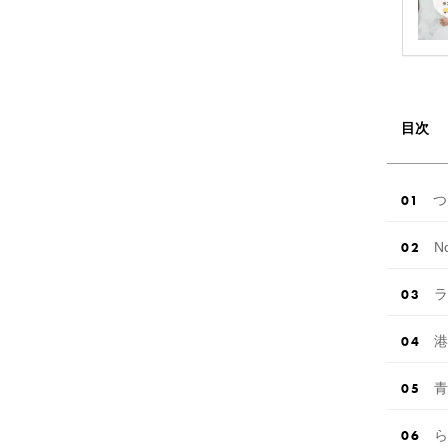
目次
つ
N
ラ
港
青
ら