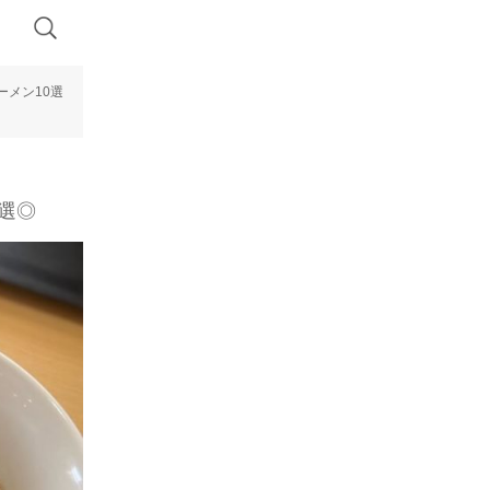
ーメン10選
選◎