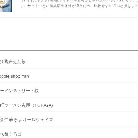
万円分のギフト券や電子マネーがもらえるキャンペーンがあります。 
し、サイトごとに特典額や条件が違うため、比較せずに選ぶと損をし
うことも……。 そこでこの記事では、【2026年8月最新】結婚式場見
ンペーン特典ランキングを公開！ 比較サイト：プラコレ、ゼクシィ、
メ、マイナビ 掲載内容：特典金額・条件・応募方法・注意点 「どこが
得？」「プラコレの特典は？」といった疑問も解決します。 まずは診
補を絞れる「ウェディング診断」か、体験型 […]
続きを読む
け蕎麦えん藤
oodle shop Yan
ーメンストリート桜
町ラーメン寅屋（TORAYA)
森中華そば オールウェイズ
ぁ麺くろ田