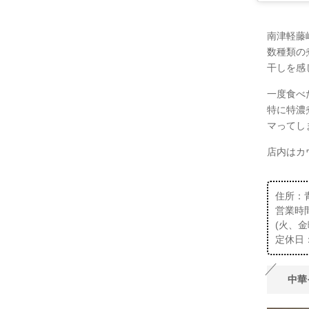
南津軽藤
数種類の
干しを感
一度食べ
特に特濃
マってし
店内はカ
住所：
営業時間：
(火、金
定休日
中華