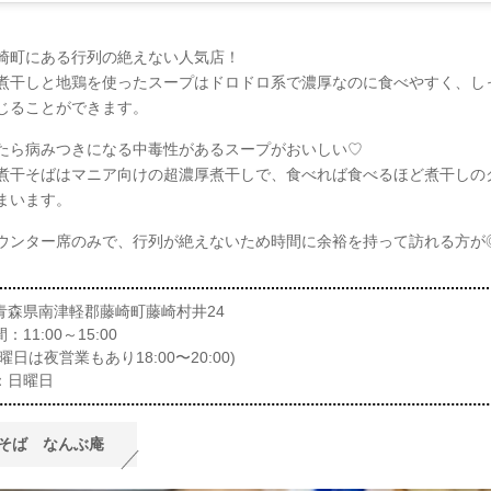
崎町にある行列の絶えない人気店！
煮干しと地鶏を使ったスープはドロドロ系で濃厚なのに食べやすく、し
じることができます。
たら病みつきになる中毒性があるスープがおいしい♡
煮干そばはマニア向けの超濃厚煮干しで、食べれば食べるほど煮干しの
まいます。
ウンター席のみで、行列が絶えないため時間に余裕を持って訪れる方が
青森県南津軽郡藤崎町藤崎村井24
11:00～15:00
曜日は夜営業もあり18:00〜20:00)
：日曜日
そば なんぶ庵