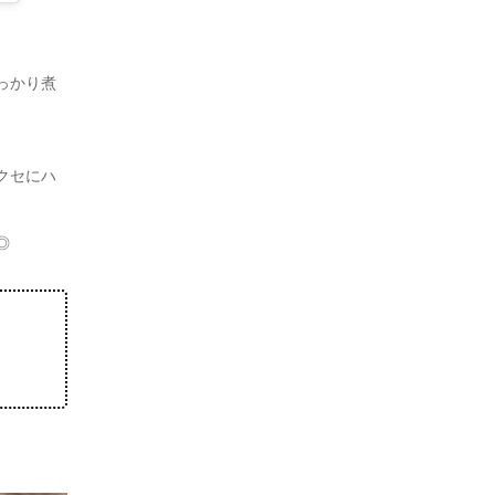
っかり煮
クセにハ
◎