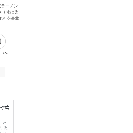
気ラーメン
さり体に染
すめ◎是非
gram
レや式
した
で、数