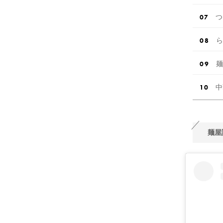
つ
ら
麺
中
麺屋