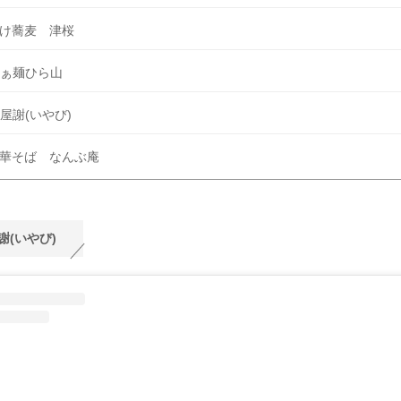
け蕎麦 津桜
ぁ麺ひら山
屋謝(いやび)
華そば なんぶ庵
謝(いやび)