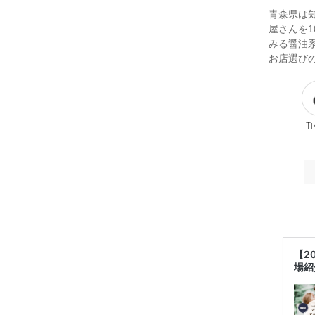
青森県は
屋さんを
みる醤油
お店選び
Ti
【2
場紹