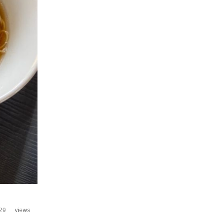
29
views