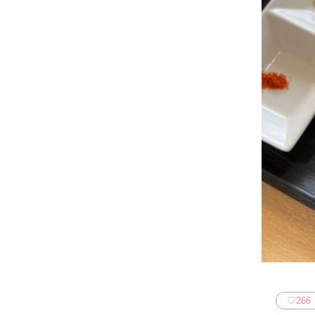
♡
266