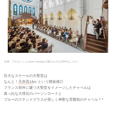
出典：アルカンシェルluxe mariage大阪さんの公式HPはこちら♪
壮大なスケールの大聖堂は
なんと！
天井高14m
という開放感◎
フランス郊外に建つ大聖堂をイメージしたチャペルは
真っ白な大理石のバージンロードと
ブルーのステンドグラスが美しく神聖な雰囲気のチャペル＊*