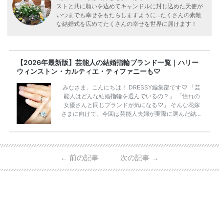
ストと共に願いを込めてキャンドルに封じ込めた天使が
いつまでも幸せをもたらしますように...たくさんの素敵
な結婚式を広めてたくさんの幸せを世界に届けます！
【2026年最新版】芸能人の結婚指輪ブランド一覧｜ハリー
ウィンストン・カルティエ・ティファニーも♡
みなさま、こんにちは！ DRESSY編集部です♡ 「芸
能人はどんな結婚指輪を選んでいるの？」 「憧れの
女優さんと同じブランドが気になる♡」 そんな花嫁
さまに向けて、今回は芸能人夫婦が実際に選んだ結婚
指輪・婚約指輪をブランド別にまとめました！ ハリ
ーウィンストンやカルティエ、ティファニーなど世界
的ハイブランドから、俄（NIWAKA）やI-PRIMOなど
日本で人気のブランドまで幅広くご紹介。 さらに、
←
前の記事
次の記事
→
・愛用している芸能人夫婦 ・リングの特徴や魅力 ・
推定価格帯 ・花嫁人気が高い理由 などもあわせて解
説していきます♡ 「芸能人の結婚指輪ってやっぱり
高い？」 「手が届くブランドもある？」 「人気ブラ
[…]
続きを読む