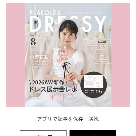
ト：プラコレ、ゼクシィ、ハナユメ、マイナビ 掲載
内容：特典金額・条件・応募方法・注意点 「どこが
一番お得？」「プラコレの特典は？」といった疑問も
解決します。 まずは診断で候補を絞れる「ウェディ
ング診断」か、体験型 […]
続きを読む
アプリで記事を保存・購読