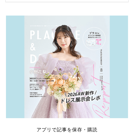
ため、比較せずに選ぶと損をしてしまうことも……。
そこでこの記事では、【2026年8月最新】結婚式場見
学キャンペーン特典ランキングを公開！ 比較サイ
ト：プラコレ、ゼクシィ、ハナユメ、マイナビ 掲載
内容：特典金額・条件・応募方法・注意点 「どこが
一番お得？」「プラコレの特典は？」といった疑問も
解決します。 まずは診断で候補を絞れる「ウェディ
ング診断」か、体験型 […]
続きを読む
アプリで記事を保存・購読