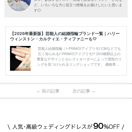
ど、いろいろな方に役立つ情報をお届けしたいと思いま
す◎
【2026年最新版】芸能人の結婚指輪ブランド一覧｜ハリー
ウィンストン・カルティエ・ティファニーも♡
芸能人結婚指輪｜I-PRIMO(アイプリモ) CMなどでも
広く知られるI-PRIMO(アイプリモ)* 200種類以上の
豊富なデザインとセレクトオーダーによって理想のリ
ングを見つけられるリングショップです。 価格帯は2
0万円から50万円ほどの予算でも夫婦2人分の指輪購
入が可能♩ コスパ的にも20代の若い夫婦に人気のよ
うです♡ 志田未来さんの指輪 📺TV 情報📺#日本テレ
ビ 系 にて10月5日22時～スタートする水曜ドラマ『
←
前の記事
次の記事
→
#ファーストペンギン! 』で山藤 そよ役を演じます💁🏻‍♀️
皆さま、ぜひ📺ご覧ください🙏🏻https://t.co/CqTMZ
Ns4lf… @ntv_penguin pic […]
続きを読む