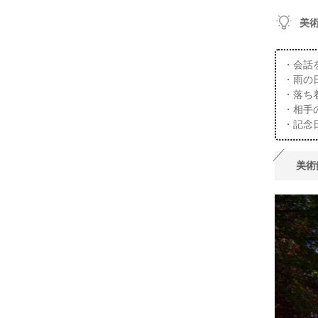
美
・会話
・雨の
・落ち
・相手
・記念
美術