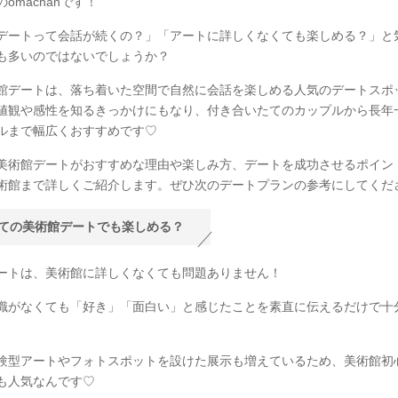
omachanです！
デートって会話が続くの？」「アートに詳しくなくても楽しめる？」と
も多いのではないでしょうか？
館デートは、落ち着いた空間で自然に会話を楽しめる人気のデートスポ
値観や感性を知るきっかけにもなり、付き合いたてのカップルから長年
ルまで幅広くおすすめです♡
美術館デートがおすすめな理由や楽しみ方、デートを成功させるポイン
術館まで詳しくご紹介します。ぜひ次のデートプランの参考にしてくだ
ての美術館デートでも楽しめる？
ートは、美術館に詳しくなくても問題ありません！
識がなくても「好き」「面白い」と感じたことを素直に伝えるだけで十
験型アートやフォトスポットを設けた展示も増えているため、美術館初
も人気なんです♡