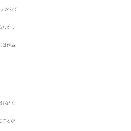
る」からで
らなかっ
には作品
受けない」
むことが