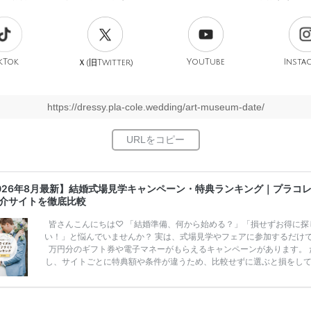
kTok
旧
YouTube
Insta
Ｘ(
Twitter)
https://dressy.pla-cole.wedding/art-museum-date/
026年8月最新】結婚式場見学キャンペーン・特典ランキング｜プラコ
介サイトを徹底比較
皆さんこんにちは♡ 「結婚準備、何から始める？」「損せずお得に探
い！」と悩んでいませんか？ 実は、式場見学やフェアに参加するだけ
万円分のギフト券や電子マネーがもらえるキャンペーンがあります。 
し、サイトごとに特典額や条件が違うため、比較せずに選ぶと損をし
うことも……。 そこでこの記事では、【2026年8月最新】結婚式場見
ンペーン特典ランキングを公開！ 比較サイト：プラコレ、ゼクシィ、
メ、マイナビ 掲載内容：特典金額・条件・応募方法・注意点 「どこが