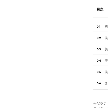
目次
初
美
美
美
美
ま
みなさま