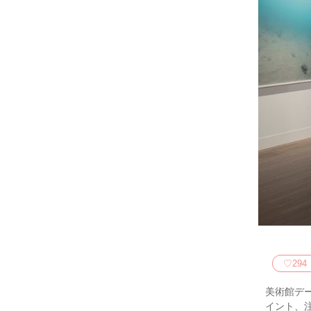
♡
294
美術館デ
イント、