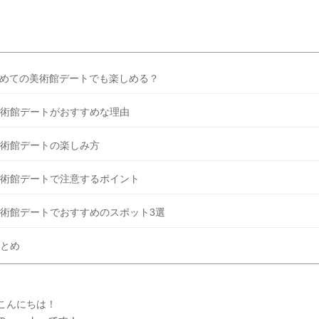
得？」「プラコレの特典は？」といった疑問も解決します。 まずは診
補を絞れる「ウェディング診断」か、体験型 […]
続きを読む
めての美術館デートでも楽しめる？
術館デートがおすすめな理由
術館デートの楽しみ方
術館デートで注意するポイント
術館デートでおすすめのスポット3選
とめ
こんにちは！