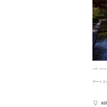
出典：phot
デートス
会