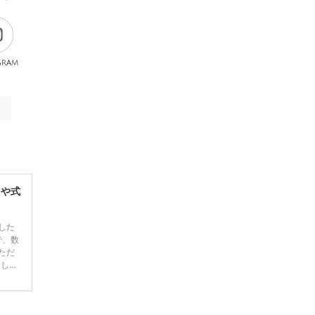
gram
レや式
した
で、数
ただ
てしま
学キャ
ハナユ
一番お